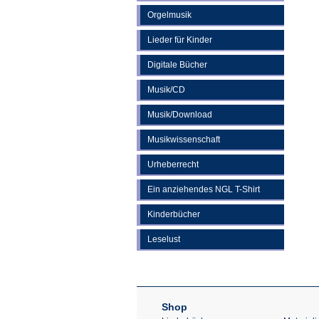
Orgelmusik
Lieder für Kinder
Digitale Bücher
Musik/CD
Musik/Download
Musikwissenschaft
Urheberrecht
Ein anziehendes NGL T-Shirt
Kinderbücher
Leselust
Shop