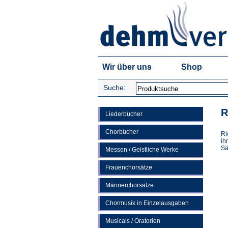
Wir über uns
Shop
Suche:
R
Liederbücher
Chorbücher
Ri
ih
Sä
Messen / Geistliche Werke
Frauenchorsätze
Männerchorsätze
Chormusik in Einzelausgaben
Musicals / Oratorien