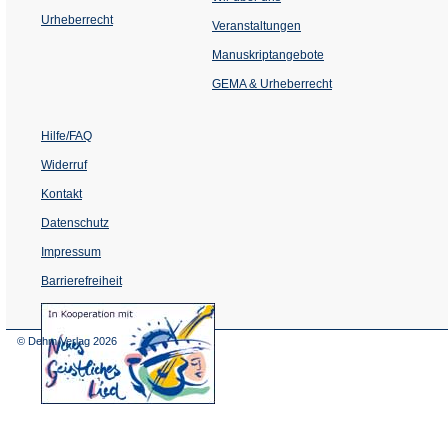
Urheberrecht
(Öffnet
Veranstaltungen
in
einem
Manuskriptangebote
neuen
Tab)
GEMA & Urheberrecht
Hilfe/FAQ
Widerruf
Kontakt
Datenschutz
Impressum
Barrierefreiheit
(Öffnet
in
einem
© Dehm Verlag
2026
neuen
Tab)