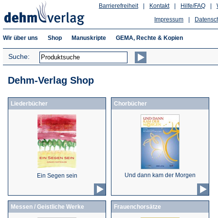
Barrierefreiheit
|
Kontakt
|
Hilfe/FAQ
|
Impressum
|
Datensc
Wir über uns
Shop
Manuskripte
GEMA, Rechte & Kopien
Suche:
Dehm-Verlag Shop
Liederbücher
Chorbücher
Und dann kam der Morgen
Ein Segen sein
Messen / Geistliche Werke
Frauenchorsätze