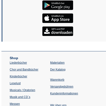
Shop
Liederbücher
Materialien
(Öffnet
Chor und Bandbücher
Der Katalog
in
einem
Kinderbücher
neuen
Warenkorb
Tab)
Leselust
Versandgebühren
Musicals / Oratorien
Kundeninformationen
Musik und CD´s
Messen
Wir über uns