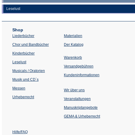
Leselust
Shop
Liederbücher
Materialien
(Öffnet
Chor und Bandbücher
Der Katalog
in
einem
Kinderbücher
neuen
Warenkorb
Tab)
Leselust
Versandgebühren
Musicals / Oratorien
Kundeninformationen
Musik und CD´s
Messen
Wir über uns
Urheberrecht
(Öffnet
Veranstaltungen
in
einem
Manuskriptangebote
neuen
Tab)
GEMA & Urheberrecht
Hilfe/FAQ