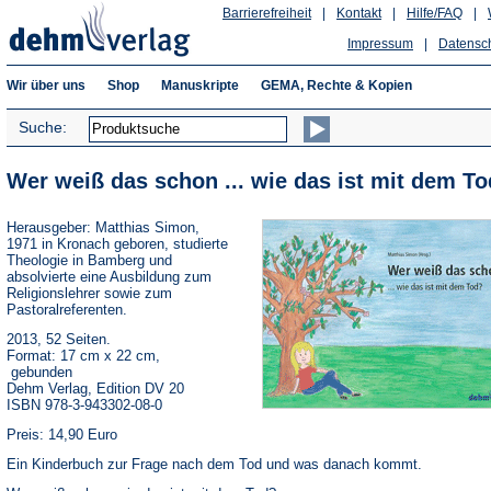
Barrierefreiheit
|
Kontakt
|
Hilfe/FAQ
|
Impressum
|
Datensc
Wir über uns
Shop
Manuskripte
GEMA, Rechte & Kopien
Suche:
Wer weiß das schon ... wie das ist mit dem T
Herausgeber: Matthias Simon,
1971 in Kronach geboren, studierte
Theologie in Bamberg und
absolvierte eine Ausbildung zum
Religionslehrer sowie zum
Pastoralreferenten.
2013, 52 Seiten.
Format: 17 cm x 22 cm,
gebunden
Dehm Verlag, Edition DV 20
ISBN 978-3-943302-08-0
Preis: 14,90 Euro
Ein Kinderbuch zur Frage nach dem Tod und was danach kommt.