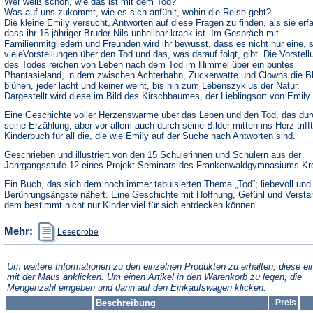
Wer weiß schon, wie das ist mit dem Tod?
Was auf uns zukommt, wie es sich anfühlt, wohin die Reise geht?
Die kleine Emily versucht, Antworten auf diese Fragen zu finden, als sie erfä
dass ihr 15-jähriger Bruder Nils unheilbar krank ist. Im Gespräch mit
Familienmitgliedern und Freunden wird ihr bewusst, dass es nicht nur eine, 
vieleVorstellungen über den Tod und das, was darauf folgt, gibt. Die Vorstel
des Todes reichen von Leben nach dem Tod im Himmel über ein buntes
Phantasieland, in dem zwischen Achterbahn, Zuckerwatte und Clowns die 
blühen, jeder lacht und keiner weint, bis hin zum Lebenszyklus der Natur.
Dargestellt wird diese im Bild des Kirschbaumes, der Lieblingsort von Emily.
Eine Geschichte voller Herzenswärme über das Leben und den Tod, das dur
seine Erzählung, aber vor allem auch durch seine Bilder mitten ins Herz trifft
Kinderbuch für all die, die wie Emily auf der Suche nach Antworten sind.
Geschrieben und illustriert von den 15 Schülerinnen und Schülern aus der
Jahrgangsstufe 12 eines Projekt-Seminars des Frankenwaldgymnasiums Kr
Ein Buch, das sich dem noch immer tabuisierten Thema „Tod“; liebevoll und
Berührungsängste nähert. Eine Geschichte mit Hoffnung, Gefühl und Verstan
dem bestimmt nicht nur Kinder viel für sich entdecken können.
(Öffnet
Mehr:
Leseprobe
in
einem
neuen
Tab)
Um weitere Informationen zu den einzelnen Produkten zu erhalten, diese ei
mit der Maus anklicken. Um einen Artikel in den Warenkorb zu legen, die
Mengenzahl eingeben und dann auf den Einkaufswagen klicken.
Beschreibung
Preis