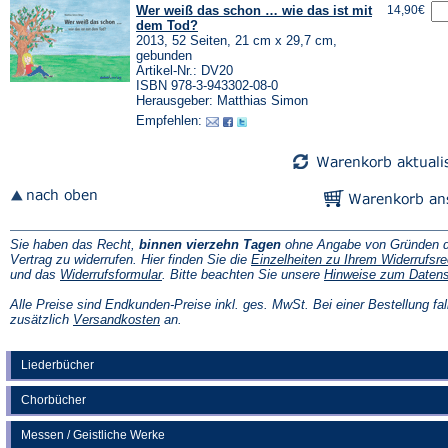
Wer weiß das schon … wie das ist mit
14,90€
dem Tod?
2013, 52 Seiten, 21 cm x 29,7 cm,
gebunden
Artikel-Nr.: DV20
ISBN 978-3-943302-08-0
Herausgeber: Matthias Simon
Empfehlen:
Sie haben das Recht,
binnen vierzehn Tagen
ohne Angabe von Gründen d
Vertrag zu widerrufen. Hier finden Sie die
Einzelheiten zu Ihrem Widerrufsre
(Öffnet
und das
Widerrufsformular
. Bitte beachten Sie unsere
Hinweise zum Daten
in
einem
Alle Preise sind Endkunden-Preise inkl. ges. MwSt. Bei einer Bestellung fal
neuen
(Öffnet
zusätzlich
Versandkosten
an.
Tab)
in
einem
neuen
Liederbücher
Tab)
Chorbücher
Messen / Geistliche Werke