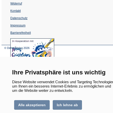
Widerruf
Kontakt
Datenschutz
Impressum
Barrierefreiheit
(Öffnet
in
einem
© Dehm Verlag
2026
neuen
Tab)
Ihre Privatsphäre ist uns wichtig
Diese Website verwendet Cookies und Targeting Technologie
um Ihnen ein besseres Internet-Erlebnis zu ermöglichen und
um die Website weiter zu entwickeln.
Alle akzeptieren
Ich lehne ab