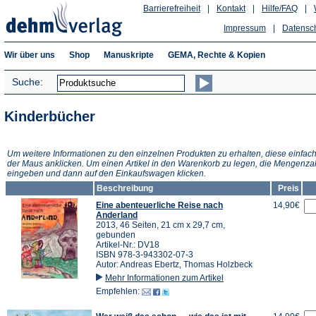
Barrierefreiheit
|
Kontakt
|
Hilfe/FAQ
|
Impressum
|
Datensc
Wir über uns
Shop
Manuskripte
GEMA, Rechte & Kopien
Suche:
Kinderbücher
Um weitere Informationen zu den einzelnen Produkten zu erhalten, diese einfach
der Maus anklicken. Um einen Artikel in den Warenkorb zu legen, die Mengenza
eingeben und dann auf den Einkaufswagen klicken.
Beschreibung
Preis
Eine abenteuerliche Reise nach
14,90€
Anderland
2013, 46 Seiten, 21 cm x 29,7 cm,
gebunden
Artikel-Nr.: DV18
ISBN 978-3-943302-07-3
Autor: Andreas Ebertz, Thomas Holzbeck
Mehr Informationen zum Artikel
Empfehlen: