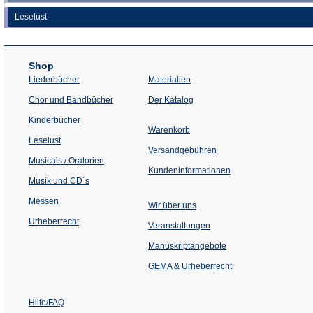
Leselust
Shop
Liederbücher
Materialien
(Öffnet
Chor und Bandbücher
Der Katalog
in
einem
Kinderbücher
neuen
Warenkorb
Tab)
Leselust
Versandgebühren
Musicals / Oratorien
Kundeninformationen
Musik und CD´s
Messen
Wir über uns
Urheberrecht
(Öffnet
Veranstaltungen
in
einem
Manuskriptangebote
neuen
Tab)
GEMA & Urheberrecht
Hilfe/FAQ