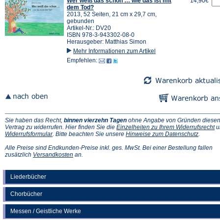
Wer weiß das schon … wie das ist mit
14,90€
dem Tod?
2013, 52 Seiten, 21 cm x 29,7 cm,
gebunden
Artikel-Nr.: DV20
ISBN 978-3-943302-08-0
Herausgeber: Matthias Simon
Mehr Informationen zum Artikel
Empfehlen:
Sie haben das Recht,
binnen vierzehn Tagen
ohne Angabe von Gründen diese
(Ö
Vertrag zu widerrufen. Hier finden Sie die
Einzelheiten zu Ihrem Widerrufsrecht
u
(Öffnet
(Öffnet
in
Widerrufsformular
. Bitte beachten Sie unsere
Hinweise zum Datenschutz
.
in
in
e
einem
einem
n
Alle Preise sind Endkunden-Preise inkl. ges. MwSt. Bei einer Bestellung fallen
neuen
(Öffnet
neuen
Ta
zusätzlich
Versandkosten
an.
Tab)
in
Tab)
einem
neuen
Liederbücher
Tab)
Chorbücher
Messen / Geistliche Werke