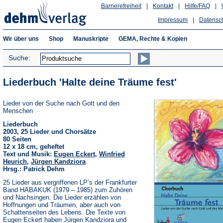
Barrierefreiheit
|
Kontakt
|
Hilfe/FAQ
|
Impressum
|
Datensc
Wir über uns
Shop
Manuskripte
GEMA, Rechte & Kopien
Suche:
Liederbuch 'Halte deine Träume fest'
Lieder von der Suche nach Gott und den
Menschen
Liederbuch
2003, 25 Lieder und Chorsätze
80 Seiten
12 x 18 cm, geheftet
Text und Musik:
Eugen Eckert
,
Winfried
Heurich
,
Jürgen Kandziora
Hrsg.: Patrick Dehm
25 Lieder aus vergriffenen LP’s der Frankfurter
Band HABAKUK (1979 – 1985) zum Zuhören
und Nachsingen. Die Lieder erzählen von
Hoffnungen und Träumen, aber auch von
Schattenseiten des Lebens. Die Texte von
Eugen Eckert haben Jürgen Kandziora und