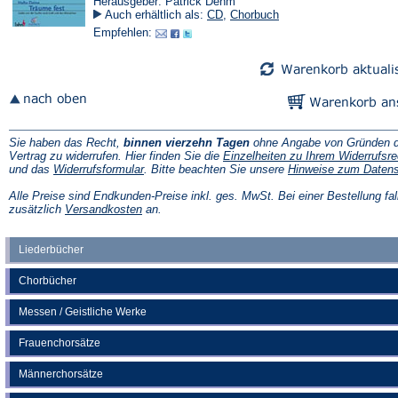
Herausgeber: Patrick Dehm
Auch erhältlich als:
CD
,
Chorbuch
Empfehlen:
Sie haben das Recht,
binnen vierzehn Tagen
ohne Angabe von Gründen d
Vertrag zu widerrufen. Hier finden Sie die
Einzelheiten zu Ihrem Widerrufsre
(Öffnet
und das
Widerrufsformular
. Bitte beachten Sie unsere
Hinweise zum Daten
in
einem
Alle Preise sind Endkunden-Preise inkl. ges. MwSt. Bei einer Bestellung fal
neuen
(Öffnet
zusätzlich
Versandkosten
an.
Tab)
in
einem
neuen
Liederbücher
Tab)
Chorbücher
Messen / Geistliche Werke
Frauenchorsätze
Männerchorsätze