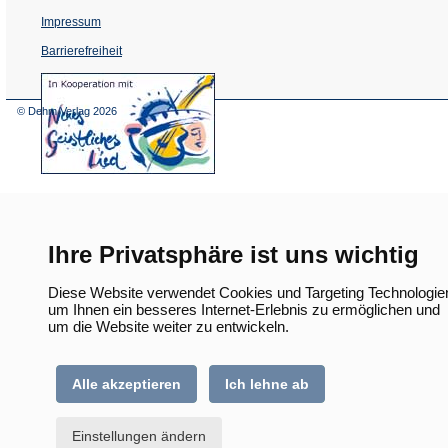
Impressum
Barrierefreiheit
(Öffnet
in
einem
© Dehm Verlag
2026
neuen
Tab)
Ihre Privatsphäre ist uns wichtig
Diese Website verwendet Cookies und Targeting Technologie
um Ihnen ein besseres Internet-Erlebnis zu ermöglichen und
um die Website weiter zu entwickeln.
Alle akzeptieren
Ich lehne ab
Einstellungen ändern