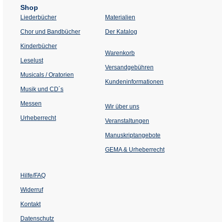
Shop
Liederbücher
Materialien
(Öffnet
Chor und Bandbücher
Der Katalog
in
einem
Kinderbücher
neuen
Warenkorb
Tab)
Leselust
Versandgebühren
Musicals / Oratorien
Kundeninformationen
Musik und CD´s
Messen
Wir über uns
Urheberrecht
(Öffnet
Veranstaltungen
in
einem
Manuskriptangebote
neuen
Tab)
GEMA & Urheberrecht
Hilfe/FAQ
Widerruf
Kontakt
Datenschutz