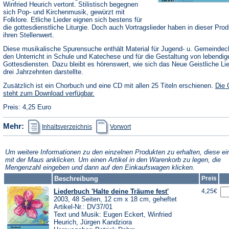
Winfried Heurich vertont. Stilistisch begegnen
sich Pop- und Kirchenmusik, gewürzt mit
Folklore. Etliche Lieder eignen sich bestens für
die gottesdienstliche Liturgie. Doch auch Vortragslieder haben in dieser Prod
ihren Stellenwert.
Diese musikalische Spurensuche enthält Material für Jugend- u. Gemeindec
den Unterricht in Schule und Katechese und für die Gestaltung von lebendig
Gottesdiensten. Dazu bleibt es hörenswert, wie sich das Neue Geistliche Li
drei Jahrzehnten darstellte.
Zusätzlich ist ein Chorbuch und eine CD mit allen 25 Titeln erschienen.
Die
steht zum Download verfügbar.
Preis: 4,25 Euro
(Öffnet
(Öffnet
Mehr:
Inhaltsverzeichnis
Vorwort
in
in
einem
einem
neuen
neuen
Tab)
Tab)
Um weitere Informationen zu den einzelnen Produkten zu erhalten, diese ei
mit der Maus anklicken. Um einen Artikel in den Warenkorb zu legen, die
Mengenzahl eingeben und dann auf den Einkaufswagen klicken.
Beschreibung
Preis
Liederbuch 'Halte deine Träume fest'
4,25€
2003, 48 Seiten, 12 cm x 18 cm, geheftet
Artikel-Nr.: DV37/01
Text und Musik: Eugen Eckert, Winfried
Heurich, Jürgen Kandziora