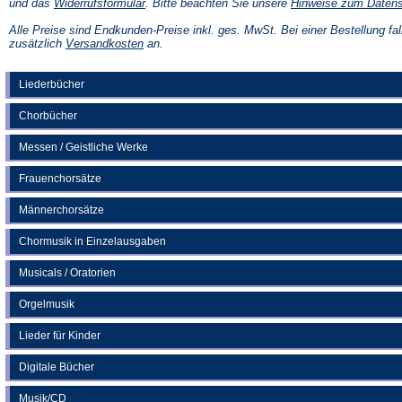
(Öffnet
und das
Widerrufsformular
. Bitte beachten Sie unsere
Hinweise zum Daten
in
einem
Alle Preise sind Endkunden-Preise inkl. ges. MwSt. Bei einer Bestellung fal
neuen
(Öffnet
zusätzlich
Versandkosten
an.
Tab)
in
einem
neuen
Liederbücher
Tab)
Chorbücher
Messen / Geistliche Werke
Frauenchorsätze
Männerchorsätze
Chormusik in Einzelausgaben
Musicals / Oratorien
Orgelmusik
Lieder für Kinder
Digitale Bücher
Musik/CD