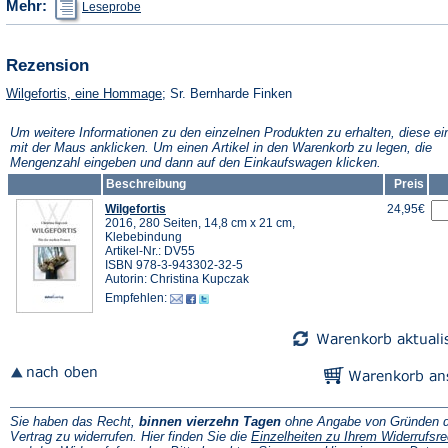
Mehr:
Leseprobe
in
einem
neuen
Tab)
Rezension
(Öffnet
Wilgefortis, eine Hommage
; Sr. Bernharde Finken
in
einem
Um weitere Informationen zu den einzelnen Produkten zu erhalten, diese ei
neuen
mit der Maus anklicken. Um einen Artikel in den Warenkorb zu legen, die
Tab)
Mengenzahl eingeben und dann auf den Einkaufswagen klicken.
Beschreibung
Preis
Wilgefortis
24,95€
2016, 280 Seiten, 14,8 cm x 21 cm,
Klebebindung
Artikel-Nr.: DV55
ISBN 978-3-943302-32-5
Autorin: Christina Kupczak
Empfehlen:
Sie haben das Recht,
binnen vierzehn Tagen
ohne Angabe von Gründen d
Vertrag zu widerrufen. Hier finden Sie die
Einzelheiten zu Ihrem Widerrufsre