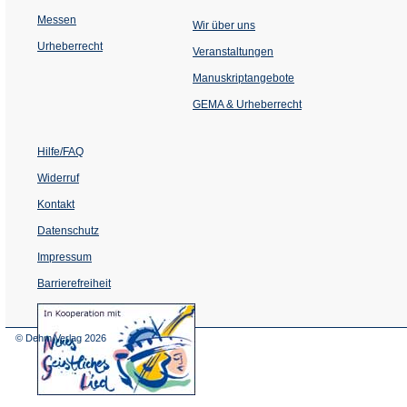
Messen
Wir über uns
Urheberrecht
(Öffnet
Veranstaltungen
in
einem
Manuskriptangebote
neuen
Tab)
GEMA & Urheberrecht
Hilfe/FAQ
Widerruf
Kontakt
Datenschutz
Impressum
Barrierefreiheit
(Öffnet
in
einem
© Dehm Verlag
2026
neuen
Tab)