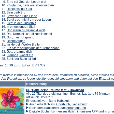
Ehre sei Gott, der Leben gibt
Ich glaube, dass wir leben werden
Heilig bist du, Gott
Sein Leib Brot
Bewahre dir die Liebe
Sorgt euch nicht um euer Leben
Licht in der Finsternis
In einem engen Stall
Und wenn du gekränkt wirst
Das Unrecht schreit zum Himmel
Gott, mein Ursprung
Offene Augen
Im Herbst - Welke Blätter -
Ein Stern springt aus der Sternenbahn
Gott, erbarme dich
Freunde, wacht auf
Seht, der Stein ist fort
eis: 14,99 Euro, Edition DV 37/02
m weitere Informationen zu den einzelnen Produkten zu erhalten, diese einfach mit
n den Warenkorb zu legen, die Mengenzahl eingeben und dann auf den Einkaufswa
Beschreibung
CD 'Halte deine Träume fest' - Download
Alle 25 Titel des gleichnamigen Buches, Laufzeit: 79 Minuten
Artikel-Nr.: DV37/02
Eingespielt von: Band Habakuk
Auch erhältlich als:
Chorbuch
,
Liederbuch
(Öffnet
Nach dem Kauf direkt zum
herunterladen
.
in
(Öffnet
Digitale Bücher können zusätzlich in unserer
APP
und in un