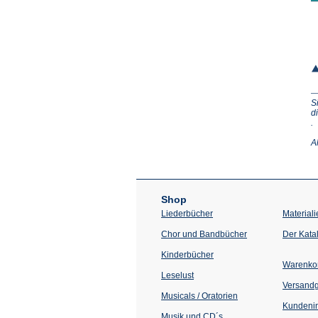
S
d
(Ö
.
in
e
A
n
T
Shop
Liederbücher
Materiali
Chor und Bandbücher
Der Kata
Kinderbücher
Warenko
Leselust
Versand
Musicals / Oratorien
Kundenin
Musik und CD´s