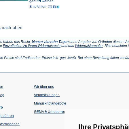
einem
in
genutzt werden.
neuen
einem
Empfehlen:
Tab)
neuen
Tab)
ie haben das Recht,
binnen vierzehn Tagen
ohne Angabe von Gründen diesen Vertr
(Öffnet
(Öffnet
ie
Einzelheiten zu Ihrem Widerrufsrecht
und das
Widerrufsformular
. Bitte beachten
ffnet
in
in
einem
einem
inem
neuen
neuen
lle Preise sind Endkunden-Preise inkl. ges. MwSt. Bei einer Bestellung fallen zusät
euen
Tab)
Tab)
ab)
en
Wir über uns
(Öffnet
(Öffnet
log
Veranstaltungen
in
in
einem
einem
Manuskriptangebote
neuen
neuen
rb
Tab)
Tab)
GEMA & Urheberrecht
gebühren
formationen
Ihre Privatsphä