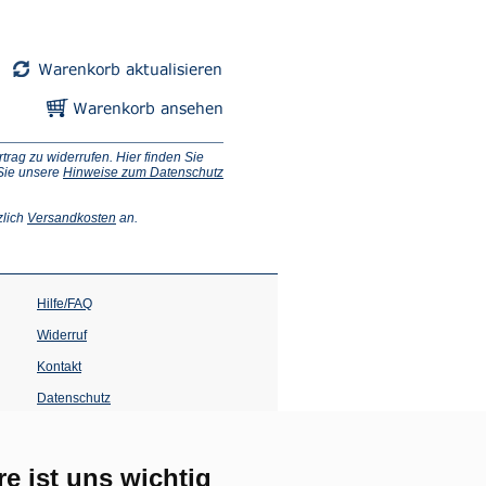
in
einem
neuen
Tab)
ag zu widerrufen. Hier finden Sie
 Sie unsere
Hinweise zum Datenschutz
(Öffnet
zlich
Versandkosten
an.
in
einem
neuen
Tab)
Hilfe/FAQ
Widerruf
Kontakt
Datenschutz
Impressum
Barrierefreiheit
re ist uns wichtig