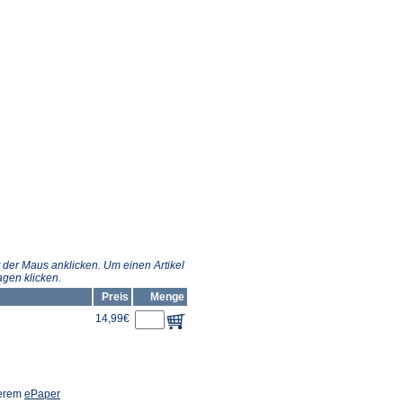
 der Maus anklicken. Um einen Artikel
gen klicken.
Preis
Menge
14,99€
(Öffnet
serem
ePaper