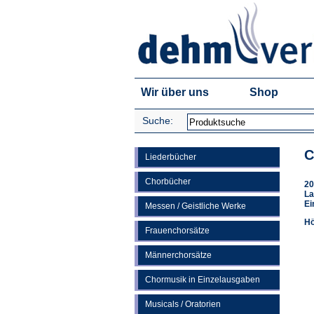
Wir über uns
Shop
Suche:
C
Liederbücher
Chorbücher
20
La
Ei
Messen / Geistliche Werke
Hö
Frauenchorsätze
Männerchorsätze
Chormusik in Einzelausgaben
Musicals / Oratorien