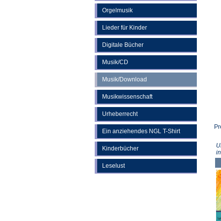
Orgelmusik
Lieder für Kinder
Digitale Bücher
Musik/CD
Musik/Download
Musikwissenschaft
Urheberrecht
Pr
Ein anziehendes NGL T-Shirt
U
Kinderbücher
i
Leselust