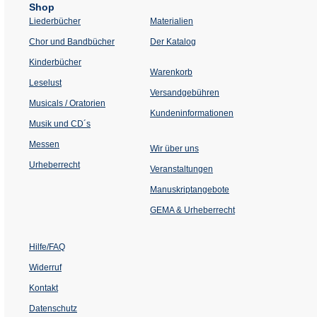
Shop
Liederbücher
Materialien
(Öffnet
Chor und Bandbücher
Der Katalog
in
einem
Kinderbücher
neuen
Warenkorb
Tab)
Leselust
Versandgebühren
Musicals / Oratorien
Kundeninformationen
Musik und CD´s
Messen
Wir über uns
Urheberrecht
(Öffnet
Veranstaltungen
in
einem
Manuskriptangebote
neuen
Tab)
GEMA & Urheberrecht
Hilfe/FAQ
Widerruf
Kontakt
Datenschutz