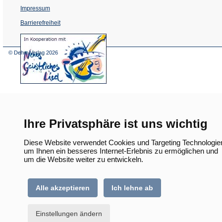
Impressum
Barrierefreiheit
(Öffnet
in
einem
© Dehm Verlag
2026
neuen
Tab)
Ihre Privatsphäre ist uns wichtig
Diese Website verwendet Cookies und Targeting Technologie
um Ihnen ein besseres Internet-Erlebnis zu ermöglichen und
um die Website weiter zu entwickeln.
Alle akzeptieren
Ich lehne ab
Einstellungen ändern