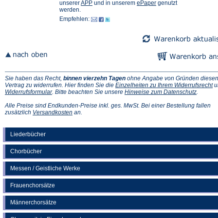
(Öffnet
(Öffnet
einem
unserer
APP
und in unserem
ePaper
genutzt
in
in
neuen
werden.
einem
einem
Tab)
Empfehlen:
neuen
neuen
Tab)
Tab)
Sie haben das Recht,
binnen vierzehn Tagen
ohne Angabe von Gründen diese
(Ö
Vertrag zu widerrufen. Hier finden Sie die
Einzelheiten zu Ihrem Widerrufsrecht
u
(Öffnet
(Öffnet
in
Widerrufsformular
. Bitte beachten Sie unsere
Hinweise zum Datenschutz
.
in
in
e
einem
einem
n
Alle Preise sind Endkunden-Preise inkl. ges. MwSt. Bei einer Bestellung fallen
neuen
(Öffnet
neuen
Ta
zusätzlich
Versandkosten
an.
Tab)
in
Tab)
einem
neuen
Liederbücher
Tab)
Chorbücher
Messen / Geistliche Werke
Frauenchorsätze
Männerchorsätze