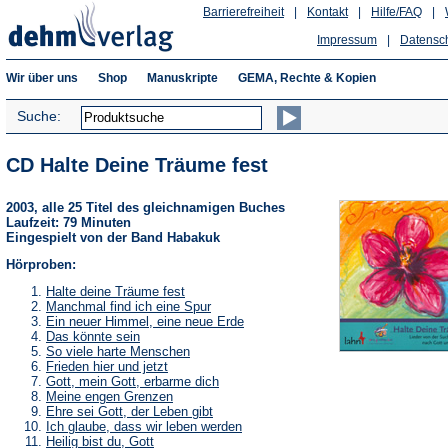
Barrierefreiheit
|
Kontakt
|
Hilfe/FAQ
|
Impressum
|
Datensc
Wir über uns
Shop
Manuskripte
GEMA, Rechte & Kopien
Suche:
CD Halte Deine Träume fest
2003, alle 25 Titel des gleichnamigen Buches
Laufzeit: 79 Minuten
Eingespielt von der Band Habakuk
Hörproben:
Halte deine Träume fest
Manchmal find ich eine Spur
Ein neuer Himmel, eine neue Erde
Das könnte sein
So viele harte Menschen
Frieden hier und jetzt
Gott, mein Gott, erbarme dich
Meine engen Grenzen
Ehre sei Gott, der Leben gibt
Ich glaube, dass wir leben werden
Heilig bist du, Gott