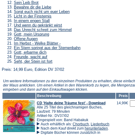
Sein Leib Brot
Bewahre dir die Liebe
Sorgt euch nicht um euer Leben
Licht in der Finsternis
In einem engen Stall
Und wenn du gekränkt wirst
Das Unrecht schreit zum Himmel
Gott, mein Ursprung
Offene Augen
Im Herbst - Welke Blätter -
Ein Stern springt aus der Sternenbahn
Gott, erbarme dich
Freunde, wacht auf
Seht, der Stein ist fort
Preis: 14,99 Euro, Edition DV 37/02
Um weitere Informationen zu den einzelnen Produkten zu erhalten, diese einfach
der Maus anklicken. Um einen Artikel in den Warenkorb zu legen, die Mengenza
eingeben und dann auf den Einkaufswagen klicken.
Beschreibung
Preis
CD 'Halte deine Träume fest' - Download
14,99€
Alle 25 Titel des gleichnamigen Buches,
Laufzeit: 79 Minuten
Artikel-Nr.: DV37/02
Eingespielt von: Band Habakuk
Auch erhältlich als:
Chorbuch
,
Liederbuch
(Öffnet
Nach dem Kauf direkt zum
herunterladen
.
in
Digitale Bücher können zusätzlich in