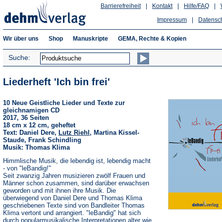
Barrierefreiheit
|
Kontakt
|
Hilfe/FAQ
|
Impressum
|
Datensc
Wir über uns
Shop
Manuskripte
GEMA, Rechte & Kopien
Suche:
Liederheft 'Ich bin frei'
10 Neue Geistliche Lieder und Texte zur
gleichnamigen CD
2017, 36 Seiten
18 cm x 12 cm, geheftet
Text: Daniel Dere,
Lutz Riehl
, Martina Kissel-
Staude, Frank Schindling
Musik: Thomas Klima
Himmlische Musik, die lebendig ist, lebendig macht
- von "leBandig!"
Seit zwanzig Jahren musizieren zwölf Frauen und
Männer schon zusammen, sind darüber erwachsen
geworden und mit ihnen ihre Musik. Die
überwiegend von Daniel Dere und Thomas Klima
geschriebenen Texte sind von Bandleiter Thomas
Klima vertont und arrangiert. "leBandig" hat sich
durch popularmusikalische Interpretationen alter wie