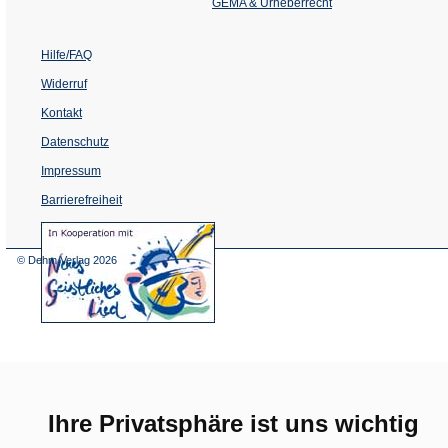
GEMA & Urheberrecht
Hilfe/FAQ
Widerruf
Kontakt
Datenschutz
Impressum
Barrierefreiheit
(Öffnet
in
einem
© Dehm Verlag
2026
neuen
Tab)
Ihre Privatsphäre ist uns wichtig