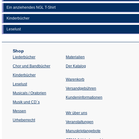
Ein anziehendes NGL T-Shirt
Kinderbücher
Leselust
Shop
Liederbücher
Materialien
(Öffnet
Chor und Bandbücher
Der Katalog
in
einem
Kinderbücher
neuen
Warenkorb
Tab)
Leselust
Versandgebühren
Musicals / Oratorien
Kundeninformationen
Musik und CD´s
Messen
Wir über uns
Urheberrecht
(Öffnet
Veranstaltungen
in
einem
Manuskriptangebote
neuen
Tab)