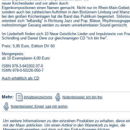
neuer Kirchenlieder und vor allem durch
Eigenkompositionen einen Namen gemacht. Nicht nur im Rhein-Main-Gebiet
sondern auch bei zahlreichen Auftritten in den Bistümern Limburg und Mainz
bei den großen Kirchentagen hat die Band das Publikum begeistert. Stilistis
orientiert sich "leBandig" in Richtung Jazz und Pop. Bläser, Rhythmusgrupp
mehrstimmiger Gesang werden zu einem unverkennbaren Sound gemischt.
Im Liederheft finden sich 10 Neue Geistliche Lieder und Impulstexte von Fr
Schindling und Daniel Dere zur gleichnamigen CD "Ich bin frei".
Preis: 5,95 Euro, Edition DV 60
Mengenpreis:
ab 10 Exemplaren 4,00 Euro
ISBN 978-3-943302-37-0
ISMN 979-0-50226-050-7
Auch erhältlich als CD
(Öffnet
(Öffnet
Mehr:
Inhaltsverzeichnis
Notenbeispiel: Ich bin frei
in
in
einem
einem
(Öffnet
Notenbeispiel: Engel, sag mir wohin
neuen
neuen
in
Tab)
Tab)
einem
neuen
Tab)
Um weitere Informationen zu den einzelnen Produkten zu erhalten, diese ei
mit der Maus anklicken. Um einen Artikel in den Warenkorb zu legen, die
Mengenzahl eingeben und dann auf den Einkaufswagen klicken.