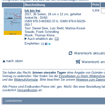
Beschreibung
Preis
Ich bin frei
5,95€
2017, 36 Seiten, 18 cm x 12 cm, geheftet
Artikel-Nr.: DV60
ISBN 978-3-943302-37-0, ISMN 979-0-50226-
050-7
Text: Daniel Dere, Lutz Riehl, Martina Kissel-
Staude, Frank Schindling
Musik: Thomas Klima
Auch erhältlich als:
CD
Empfehlen:
Sie haben das Recht,
binnen vierzehn Tagen
ohne Angabe von Gründen d
Vertrag zu widerrufen. Hier finden Sie die
Einzelheiten zu Ihrem Widerrufsre
(Öffnet
und das
Widerrufsformular
. Bitte beachten Sie unsere
Hinweise zum Daten
in
einem
Alle Preise sind Endkunden-Preise inkl. ges. MwSt. Bei einer Bestellung fal
neuen
(Öffnet
zusätzlich
Versandkosten
an.
Tab)
in
einem
neuen
Liederbücher
Tab)