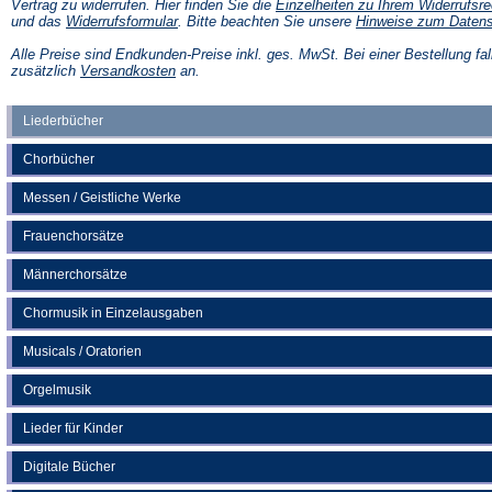
Vertrag zu widerrufen. Hier finden Sie die
Einzelheiten zu Ihrem Widerrufsre
(Öffnet
und das
Widerrufsformular
. Bitte beachten Sie unsere
Hinweise zum Daten
in
einem
Alle Preise sind Endkunden-Preise inkl. ges. MwSt. Bei einer Bestellung fal
neuen
(Öffnet
zusätzlich
Versandkosten
an.
Tab)
in
einem
neuen
Liederbücher
Tab)
Chorbücher
Messen / Geistliche Werke
Frauenchorsätze
Männerchorsätze
Chormusik in Einzelausgaben
Musicals / Oratorien
Orgelmusik
Lieder für Kinder
Digitale Bücher