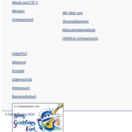
Musik und CD´s
Messen
Wir über uns
Urheberrecht
(Öffnet
Veranstaltungen
in
einem
Manuskriptangebote
neuen
Tab)
GEMA & Urheberrecht
Hilfe/FAQ
Widerruf
Kontakt
Datenschutz
Impressum
Barrierefreiheit
(Öffnet
in
einem
© Dehm Verlag
2026
neuen
Tab)