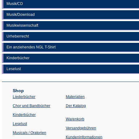
Musik/CD
Musik/Download
Musikwissenschaft
Urheberrecht
Ein anziehendes NGL T-Shirt
Kinderbücher
Leselust
Shop
Liederbücher
Materialien
(Öffnet
Chor und Bandbücher
Der Katalog
in
einem
Kinderbücher
neuen
Warenkorb
Tab)
Leselust
Versandgebühren
Musicals / Oratorien
Kundeninformationen