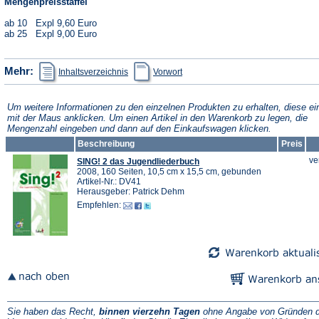
Mengenpreisstaffel
ab 10 Expl 9,60 Euro
ab 25 Expl 9,00 Euro
(Öffnet
(Öffnet
Mehr:
Inhaltsverzeichnis
Vorwort
in
in
einem
einem
neuen
neuen
Tab)
Tab)
Um weitere Informationen zu den einzelnen Produkten zu erhalten, diese ei
mit der Maus anklicken. Um einen Artikel in den Warenkorb zu legen, die
Mengenzahl eingeben und dann auf den Einkaufswagen klicken.
Beschreibung
Preis
ve
SING! 2 das Jugendliederbuch
2008, 160 Seiten, 10,5 cm x 15,5 cm, gebunden
Artikel-Nr.: DV41
Herausgeber: Patrick Dehm
Empfehlen:
Sie haben das Recht,
binnen vierzehn Tagen
ohne Angabe von Gründen d