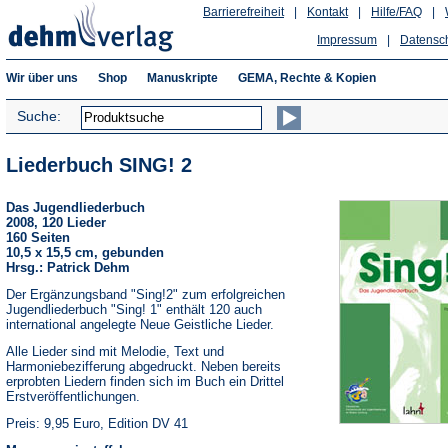
Barrierefreiheit
|
Kontakt
|
Hilfe/FAQ
|
Impressum
|
Datensc
Wir über uns
Shop
Manuskripte
GEMA, Rechte & Kopien
Suche:
Liederbuch SING! 2
Das Jugendliederbuch
2008, 120 Lieder
160 Seiten
10,5 x 15,5 cm, gebunden
Hrsg.: Patrick Dehm
Der Ergänzungsband "Sing!2" zum erfolgreichen
Jugendliederbuch "Sing! 1" enthält 120 auch
international angelegte Neue Geistliche Lieder.
Alle Lieder sind mit Melodie, Text und
Harmoniebezifferung abgedruckt. Neben bereits
erprobten Liedern finden sich im Buch ein Drittel
Erstveröffentlichungen.
Preis: 9,95 Euro, Edition DV 41