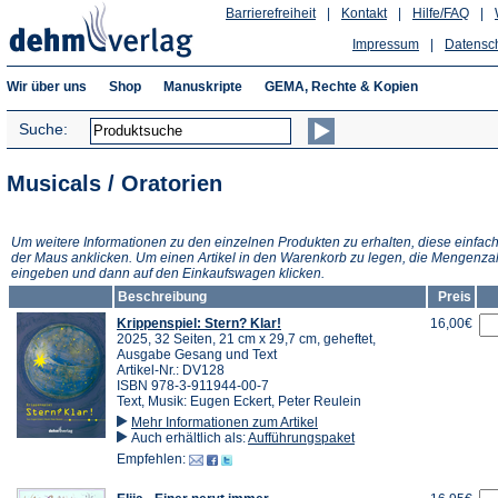
Barrierefreiheit
|
Kontakt
|
Hilfe/FAQ
|
Impressum
|
Datensc
Wir über uns
Shop
Manuskripte
GEMA, Rechte & Kopien
Suche:
Musicals / Oratorien
Um weitere Informationen zu den einzelnen Produkten zu erhalten, diese einfach
der Maus anklicken. Um einen Artikel in den Warenkorb zu legen, die Mengenza
eingeben und dann auf den Einkaufswagen klicken.
Beschreibung
Preis
Krippenspiel: Stern? Klar!
16,00€
2025, 32 Seiten, 21 cm x 29,7 cm, geheftet,
Ausgabe Gesang und Text
Artikel-Nr.: DV128
ISBN 978-3-911944-00-7
Text, Musik: Eugen Eckert, Peter Reulein
Mehr Informationen zum Artikel
Auch erhältlich als:
Aufführungspaket
Empfehlen: