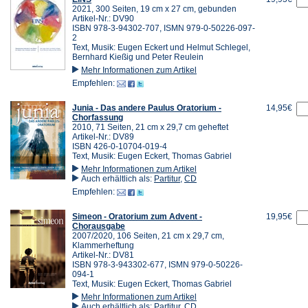
2021, 300 Seiten, 19 cm x 27 cm, gebunden
Artikel-Nr.: DV90
ISBN 978-3-94302-707, ISMN 979-0-50226-097-
2
Text, Musik: Eugen Eckert und Helmut Schlegel,
Bernhard Kießig und Peter Reulein
Mehr Informationen zum Artikel
Empfehlen:
Junia - Das andere Paulus Oratorium -
14,95€
Chorfassung
2010, 71 Seiten, 21 cm x 29,7 cm geheftet
Artikel-Nr.: DV89
ISBN 426-0-10704-019-4
Text, Musik: Eugen Eckert, Thomas Gabriel
Mehr Informationen zum Artikel
Auch erhältlich als:
Partitur
,
CD
Empfehlen:
Simeon - Oratorium zum Advent -
19,95€
Chorausgabe
2007/2020, 106 Seiten, 21 cm x 29,7 cm,
Klammerheftung
Artikel-Nr.: DV81
ISBN 978-3-943302-677, ISMN 979-0-50226-
094-1
Text, Musik: Eugen Eckert, Thomas Gabriel
Mehr Informationen zum Artikel
Auch erhältlich als:
Partitur
,
CD