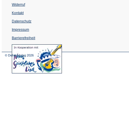
Widerruf
Kontakt
Datenschutz
Impressum
Barrierefreiheit
(Öffnet
in
einem
© Dehm Verlag
2026
neuen
Tab)