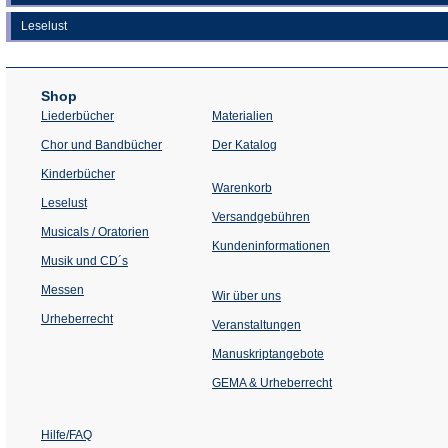
Leselust
Shop
Liederbücher
Materialien
(Öffnet
Chor und Bandbücher
Der Katalog
in
einem
Kinderbücher
neuen
Warenkorb
Tab)
Leselust
Versandgebühren
Musicals / Oratorien
Kundeninformationen
Musik und CD´s
Messen
Wir über uns
Urheberrecht
(Öffnet
Veranstaltungen
in
einem
Manuskriptangebote
neuen
Tab)
GEMA & Urheberrecht
Hilfe/FAQ