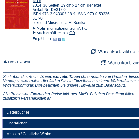
Text)
2014, 36 Seiten, 19 cm x 27 cm, geheftet
Artikel-Nr.: DV31/00
ISBN 978-3-943302-18-9, ISMN 979-0-50226-
017-0
Text und Musik: Julia M. Bonika
Mehr Informationen zum Artikel
Auch erhältlich als:
CD
Empfehlen:
Sie haben das Recht,
binnen vierzehn Tagen
ohne Angabe von Gründen diese
(Ö
Vertrag zu widerrufen. Hier finden Sie die
Einzelheiten zu Ihrem Widerrufsrecht
u
(Öffnet
(Öffnet
in
Widerrufsformular
. Bitte beachten Sie unsere
Hinweise zum Datenschutz
.
in
in
e
einem
einem
n
Alle Preise sind Endkunden-Preise inkl. ges. MwSt. Bei einer Bestellung fallen
neuen
(Öffnet
neuen
Ta
zusätzlich
Versandkosten
an.
Tab)
in
Tab)
einem
neuen
Liederbücher
Tab)
Chorbücher
Messen / Geistliche Werke