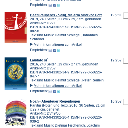
Empfehlen:
Beati Pauperes - Selig, die arm sind vor Gott
19,95€
2019, 240 Seiten, 21 cm x 29,7 cm, gebunden
Artikel-Nr.: DV71
ISBN 978-3-943302-57-8, ISMN 979-0-50226-
082-8
Text und Musik: Helmut Schlegel, Johannes
Schröder
Mehr Informationen zum Artikel
Empfehlen:
Laudato si`
19,95€
2016, 240 Seiten, 19 cm x 27 cm, gebunden
Artikel-Nr.: DV57
ISBN 978-3-943302-34-9, ISMN 979-0-50226-
047-7
Text und Musik: Helmut Schlegel, Peter Reulein
Mehr Informationen zum Artikel
Empfehlen:
Noah - Abenteuer Regenbogen
16,95€
Partitur (Noten und Text), 2016, 36 Seiten, 21 cm
x 29,7 cm, geheftet
Artikel-Nr.: DV49/00
ISBN 978-3-943302-26-4, ISMN 979-0-50226-
039-2
Text und Musik: Dietmar Fischenich, Joachim