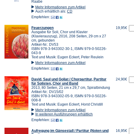
Raabe
Mehr Informationen zum Artikel
Auch erhältlich als:
CD
Empfehlen:
Feuerzungen
19,95€
Ausgabe für Soli, Chor und Klavier
(Klavierauszug), 2016, 208 Seiten, 29 cm x 27
cm, gebunden
Artikel-Nr.: DV53
ISBN 978-3-943302-30-1, ISMN 979-0-50226-
043-9
Text und Musik: Eugen Eckert, Peter Reulein
Mehr Informationen zum Artikel
Empfehlen:
David, Saul und Goliat / Chorpartitur, Partitur
24,90€
für Solisten, Chor und Band
2013, 80 Seiten, 21 cm x 29,7 cm, Spiralbindung
Artikel-Nr.: DV15/02
ISBN 978-3-943302-05-9, ISMN 979-0-50226-
008-8
Text und Musik: Eugen Eckert, Horst Christill
Mehr Informationen zum Artikel
In weiteren Ausführungen erhältlich
Empfehlen:
Aufregung im Gänsestall / Partitur (Noten und
16,95€