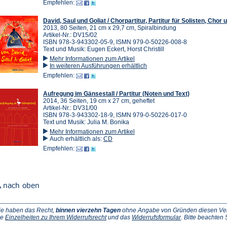
Empfehlen:
David, Saul und Goliat / Chorpartitur, Partitur für Solisten, Chor
2013, 80 Seiten, 21 cm x 29,7 cm, Spiralbindung
Artikel-Nr.: DV15/02
ISBN 978-3-943302-05-9, ISMN 979-0-50226-008-8
Text und Musik: Eugen Eckert, Horst Christill
Mehr Informationen zum Artikel
In weiteren Ausführungen erhältlich
Empfehlen:
Aufregung im Gänsestall / Partitur (Noten und Text)
2014, 36 Seiten, 19 cm x 27 cm, geheftet
Artikel-Nr.: DV31/00
ISBN 978-3-943302-18-9, ISMN 979-0-50226-017-0
Text und Musik: Julia M. Bonika
Mehr Informationen zum Artikel
Auch erhältlich als:
CD
Empfehlen:
ie haben das Recht,
binnen vierzehn Tagen
ohne Angabe von Gründen diesen Vertr
(Öffnet
(Öffnet
ie
Einzelheiten zu Ihrem Widerrufsrecht
und das
Widerrufsformular
. Bitte beachten
ffnet
in
in