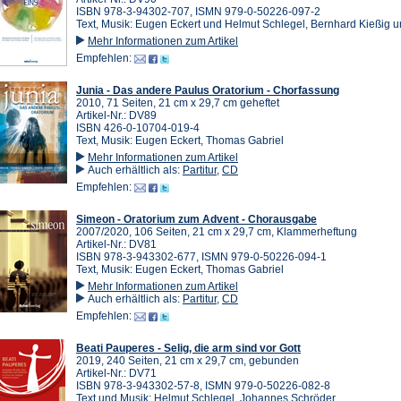
ISBN 978-3-94302-707, ISMN 979-0-50226-097-2
Text, Musik: Eugen Eckert und Helmut Schlegel, Bernhard Kießig u
Mehr Informationen zum Artikel
Empfehlen:
Junia - Das andere Paulus Oratorium - Chorfassung
2010, 71 Seiten, 21 cm x 29,7 cm geheftet
Artikel-Nr.: DV89
ISBN 426-0-10704-019-4
Text, Musik: Eugen Eckert, Thomas Gabriel
Mehr Informationen zum Artikel
Auch erhältlich als:
Partitur
,
CD
Empfehlen:
Simeon - Oratorium zum Advent - Chorausgabe
2007/2020, 106 Seiten, 21 cm x 29,7 cm, Klammerheftung
Artikel-Nr.: DV81
ISBN 978-3-943302-677, ISMN 979-0-50226-094-1
Text, Musik: Eugen Eckert, Thomas Gabriel
Mehr Informationen zum Artikel
Auch erhältlich als:
Partitur
,
CD
Empfehlen:
Beati Pauperes - Selig, die arm sind vor Gott
2019, 240 Seiten, 21 cm x 29,7 cm, gebunden
Artikel-Nr.: DV71
ISBN 978-3-943302-57-8, ISMN 979-0-50226-082-8
Text und Musik: Helmut Schlegel, Johannes Schröder