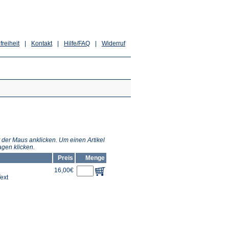
freiheit
|
Kontakt
|
Hilfe/FAQ
|
Widerruf
 der Maus anklicken. Um einen Artikel
gen klicken.
Preis
Menge
16,00€
ext