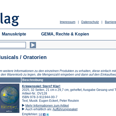
Impressum
|
Datenschutz
|
Barriere
Manuskripte
GEMA, Rechte & Kopien
usicals / Oratorien
m weitere Informationen zu den einzelnen Produkten zu erhalten, diese einfach mit
n den Warenkorb zu legen, die Mengenzahl eingeben und dann auf den Einkaufswa
Beschreibung
Krippenspiel: Stern? Klar!
2025, 32 Seiten, 21 cm x 29,7 cm, geheftet, Ausgabe Gesang und T
Artikel-Nr.: DV128
ISBN 978-3-911944-00-7
Text, Musik: Eugen Eckert, Peter Reulein
Mehr Informationen zum Artikel
Auch erhältlich als:
Aufführungspaket
Empfehlen: