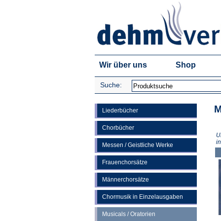
Wir über uns
Shop
Suche:
M
Liederbücher
Chorbücher
U
i
Messen / Geistliche Werke
Frauenchorsätze
Männerchorsätze
Chormusik in Einzelausgaben
Musicals / Oratorien