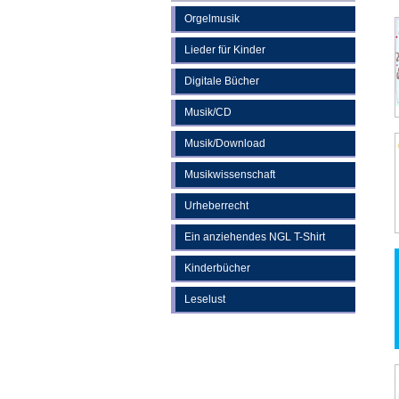
Orgelmusik
Lieder für Kinder
Digitale Bücher
Musik/CD
Musik/Download
Musikwissenschaft
Urheberrecht
Ein anziehendes NGL T-Shirt
Kinderbücher
Leselust