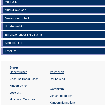
Musik/CD
Musik/Download
Musikwissenschaft
Urheberrecht
Ein anziehendes NGL T-Shirt
Kinderbücher
Leselust
Shop
Liederbücher
Materialien
(Öffnet
Chor und Bandbücher
Der Katalog
in
einem
Kinderbücher
neuen
Warenkorb
Tab)
Leselust
Versandgebühren
Musicals / Oratorien
Kundeninformationen