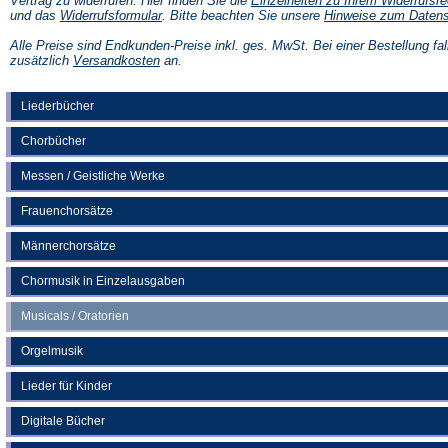
Vertrag zu widerrufen. Hier finden Sie die
Einzelheiten zu Ihrem Widerrufsre
(Öffnet
und das
Widerrufsformular
. Bitte beachten Sie unsere
Hinweise zum Daten
in
einem
Alle Preise sind Endkunden-Preise inkl. ges. MwSt. Bei einer Bestellung fal
neuen
(Öffnet
zusätzlich
Versandkosten
an.
Tab)
in
einem
neuen
Liederbücher
Tab)
Chorbücher
Messen / Geistliche Werke
Frauenchorsätze
Männerchorsätze
Chormusik in Einzelausgaben
Musicals / Oratorien
Orgelmusik
Lieder für Kinder
Digitale Bücher