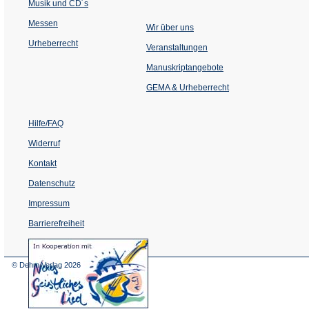
Musik und CD´s
Messen
Wir über uns
Urheberrecht
(Öffnet
Veranstaltungen
in
einem
Manuskriptangebote
neuen
Tab)
GEMA & Urheberrecht
Hilfe/FAQ
Widerruf
Kontakt
Datenschutz
Impressum
Barrierefreiheit
(Öffnet
in
einem
© Dehm Verlag
2026
neuen
Tab)