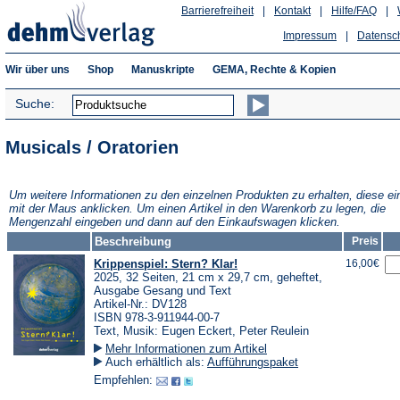
Barrierefreiheit
|
Kontakt
|
Hilfe/FAQ
|
Impressum
|
Datensc
Wir über uns
Shop
Manuskripte
GEMA, Rechte & Kopien
Suche:
Musicals / Oratorien
Um weitere Informationen zu den einzelnen Produkten zu erhalten, diese ei
mit der Maus anklicken. Um einen Artikel in den Warenkorb zu legen, die
Mengenzahl eingeben und dann auf den Einkaufswagen klicken.
Beschreibung
Preis
Krippenspiel: Stern? Klar!
16,00€
2025, 32 Seiten, 21 cm x 29,7 cm, geheftet,
Ausgabe Gesang und Text
Artikel-Nr.: DV128
ISBN 978-3-911944-00-7
Text, Musik: Eugen Eckert, Peter Reulein
Mehr Informationen zum Artikel
Auch erhältlich als:
Aufführungspaket
Empfehlen: