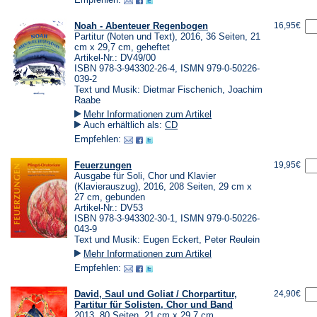
Noah - Abenteuer Regenbogen
16,95€
Partitur (Noten und Text), 2016, 36 Seiten, 21
cm x 29,7 cm, geheftet
Artikel-Nr.: DV49/00
ISBN 978-3-943302-26-4, ISMN 979-0-50226-
039-2
Text und Musik: Dietmar Fischenich, Joachim
Raabe
Mehr Informationen zum Artikel
Auch erhältlich als:
CD
Empfehlen:
Feuerzungen
19,95€
Ausgabe für Soli, Chor und Klavier
(Klavierauszug), 2016, 208 Seiten, 29 cm x
27 cm, gebunden
Artikel-Nr.: DV53
ISBN 978-3-943302-30-1, ISMN 979-0-50226-
043-9
Text und Musik: Eugen Eckert, Peter Reulein
Mehr Informationen zum Artikel
Empfehlen:
David, Saul und Goliat / Chorpartitur,
24,90€
Partitur für Solisten, Chor und Band
2013, 80 Seiten, 21 cm x 29,7 cm,