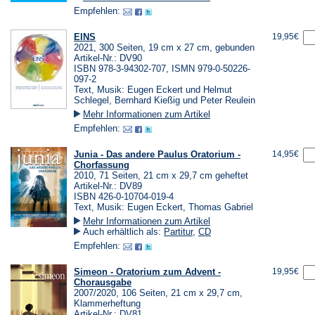
Empfehlen:
EINS
19,95€
2021, 300 Seiten, 19 cm x 27 cm, gebunden
Artikel-Nr.: DV90
ISBN 978-3-94302-707, ISMN 979-0-50226-
097-2
Text, Musik: Eugen Eckert und Helmut
Schlegel, Bernhard Kießig und Peter Reulein
Mehr Informationen zum Artikel
Empfehlen:
Junia - Das andere Paulus Oratorium -
14,95€
Chorfassung
2010, 71 Seiten, 21 cm x 29,7 cm geheftet
Artikel-Nr.: DV89
ISBN 426-0-10704-019-4
Text, Musik: Eugen Eckert, Thomas Gabriel
Mehr Informationen zum Artikel
Auch erhältlich als:
Partitur
,
CD
Empfehlen:
Simeon - Oratorium zum Advent -
19,95€
Chorausgabe
2007/2020, 106 Seiten, 21 cm x 29,7 cm,
Klammerheftung
Artikel-Nr.: DV81