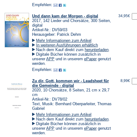
Tab)
einem
einem
Empfehlen:
neuen
neuen
Tab)
Tab)
Und dann kam der Morgen - digital
34,95€
2017, 142 Lieder und Chorsätze, 300 Seiten,
digital
Artikel-Nr.: DV59/03
Herausgeber: Patrick Dehm
Mehr Informationen zum Artikel
In weiteren Ausführungen erhältlich
(Öffnet
Nach dem Kauf direkt zum
herunterladen
.
in
Digitale Bücher können zusätzlich in
einem
(Öffnet
(Öffnet
unserer
APP
und in unserem
ePaper
genutzt
neuen
in
in
werden.
Tab)
einem
einem
Empfehlen:
neuen
neuen
Tab)
Tab)
Zu dir, Gott, kommen wir - Leadsheet für
8,99€
die Gemeinde - digital
2020, 10 Chorsätze, 8 Seiten, 21 cm x 29,7
cm
Artikel-Nr.: DV78/02
Text, Musik: Bernhard Oberparleiter, Thomas
Gabriel
Mehr Informationen zum Artikel
(Öffnet
Nach dem Kauf direkt zum
herunterladen
.
in
Digitale Bücher können zusätzlich in
einem
(Öffnet
(Öffnet
unserer
APP
und in unserem
ePaper
genutzt
neuen
in
in
werden.
Tab)
einem
einem