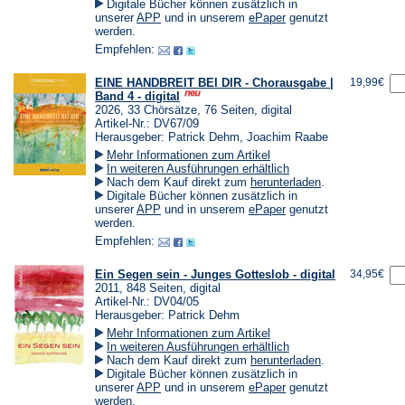
in
Digitale Bücher können zusätzlich in
einem
(Öffnet
(Öffnet
unserer
APP
und in unserem
ePaper
genutzt
neuen
in
in
werden.
Tab)
einem
einem
Empfehlen:
neuen
neuen
Tab)
Tab)
EINE HANDBREIT BEI DIR - Chorausgabe |
19,99€
Band 4 - digital
2026, 33 Chörsätze, 76 Seiten, digital
Artikel-Nr.: DV67/09
Herausgeber: Patrick Dehm, Joachim Raabe
Mehr Informationen zum Artikel
In weiteren Ausführungen erhältlich
(Öffnet
Nach dem Kauf direkt zum
herunterladen
.
in
Digitale Bücher können zusätzlich in
einem
(Öffnet
(Öffnet
unserer
APP
und in unserem
ePaper
genutzt
neuen
in
in
werden.
Tab)
einem
einem
Empfehlen:
neuen
neuen
Tab)
Tab)
Ein Segen sein - Junges Gotteslob - digital
34,95€
2011, 848 Seiten, digital
Artikel-Nr.: DV04/05
Herausgeber: Patrick Dehm
Mehr Informationen zum Artikel
In weiteren Ausführungen erhältlich
(Öffnet
Nach dem Kauf direkt zum
herunterladen
.
in
Digitale Bücher können zusätzlich in
einem
(Öffnet
(Öffnet
unserer
APP
und in unserem
ePaper
genutzt
neuen
in
in
werden.