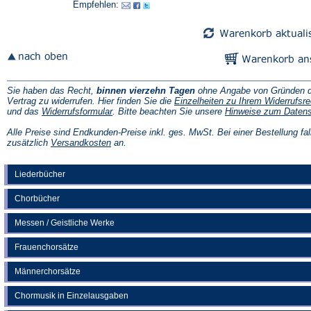
Empfehlen:
neuen
neuen
Tab)
Tab)
Sie haben das Recht,
binnen vierzehn Tagen
ohne Angabe von Gründen d
Vertrag zu widerrufen. Hier finden Sie die
Einzelheiten zu Ihrem Widerrufsre
(Öffnet
und das
Widerrufsformular
. Bitte beachten Sie unsere
Hinweise zum Daten
in
einem
Alle Preise sind Endkunden-Preise inkl. ges. MwSt. Bei einer Bestellung fal
neuen
(Öffnet
zusätzlich
Versandkosten
an.
Tab)
in
einem
neuen
Liederbücher
Tab)
Chorbücher
Messen / Geistliche Werke
Frauenchorsätze
Männerchorsätze
Chormusik in Einzelausgaben