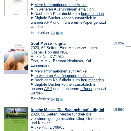
Mehr Informationen zum Artikel
In weiteren Ausführungen erhältlich
(Öffnet
Nach dem Kauf direkt zum
herunterladen
.
in
Digitale Bücher können zusätzlich in
einem
(Öffnet
(Öffnet
unserer
APP
und in unserem
ePaper
genutzt
neuen
in
in
werden.
Tab)
einem
einem
Empfehlen:
neuen
neuen
Tab)
Tab)
Soul Messe - digital
19,99€
2020, 62 Seiten, Eine Messe zwischen
Gospel, Pop und NGL
Artikel-Nr.: DV17/03
Text, Musik: Barbara Neubüser, Kai
Lünnemann
Mehr Informationen zum Artikel
In weiteren Ausführungen erhältlich
(Öffnet
Nach dem Kauf direkt zum
herunterladen
.
in
Digitale Bücher können zusätzlich in
einem
(Öffnet
(Öffnet
unserer
APP
und in unserem
ePaper
genutzt
neuen
in
in
werden.
Tab)
einem
einem
Empfehlen:
neuen
neuen
Tab)
Tab)
Irische Messe 'Die Saat geht auf' - digital
19,99€
2020, 58 Seiten, Messe für drei- bis
vierstimmigen gemischten Chor, Gemeinde
und Klavier
Artikel-Nr.: DV08/03