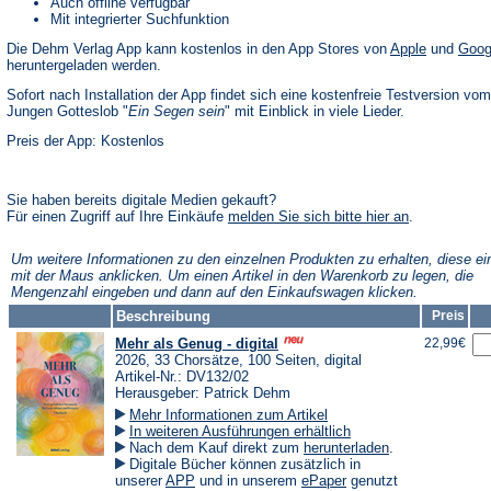
Auch offline verfügbar
Mit integrierter Suchfunktion
(Öffnet
Die Dehm Verlag App kann kostenlos in den App Stores von
Apple
und
Goog
in
heruntergeladen werden.
einem
neuen
Sofort nach Installation der App findet sich eine kostenfreie Testversion vom
Tab)
Jungen Gotteslob "
Ein Segen sein
" mit Einblick in viele Lieder.
Preis der App: Kostenlos
Sie haben bereits digitale Medien gekauft?
(Öffnet
Für einen Zugriff auf Ihre Einkäufe
melden Sie sich bitte hier an
.
in
einem
Um weitere Informationen zu den einzelnen Produkten zu erhalten, diese ei
neuen
mit der Maus anklicken. Um einen Artikel in den Warenkorb zu legen, die
Tab)
Mengenzahl eingeben und dann auf den Einkaufswagen klicken.
Beschreibung
Preis
Mehr als Genug - digital
22,99€
2026, 33 Chorsätze, 100 Seiten, digital
Artikel-Nr.: DV132/02
Herausgeber: Patrick Dehm
Mehr Informationen zum Artikel
In weiteren Ausführungen erhältlich
(Öffnet
Nach dem Kauf direkt zum
herunterladen
.
in
Digitale Bücher können zusätzlich in
einem
(Öffnet
(Öffnet
unserer
APP
und in unserem
ePaper
genutzt