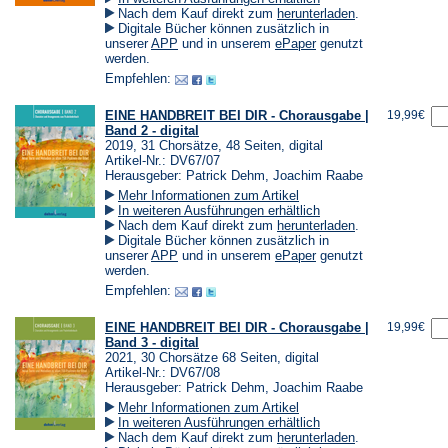
(Öffnet
Nach dem Kauf direkt zum
herunterladen
.
in
Digitale Bücher können zusätzlich in
einem
(Öffnet
(Öffnet
unserer
APP
und in unserem
ePaper
genutzt
neuen
in
in
werden.
Tab)
einem
einem
Empfehlen:
neuen
neuen
Tab)
Tab)
EINE HANDBREIT BEI DIR - Chorausgabe |
19,99€
Band 2 - digital
2019, 31 Chorsätze, 48 Seiten, digital
Artikel-Nr.: DV67/07
Herausgeber: Patrick Dehm, Joachim Raabe
Mehr Informationen zum Artikel
In weiteren Ausführungen erhältlich
(Öffnet
Nach dem Kauf direkt zum
herunterladen
.
in
Digitale Bücher können zusätzlich in
einem
(Öffnet
(Öffnet
unserer
APP
und in unserem
ePaper
genutzt
neuen
in
in
werden.
Tab)
einem
einem
Empfehlen:
neuen
neuen
Tab)
Tab)
EINE HANDBREIT BEI DIR - Chorausgabe |
19,99€
Band 3 - digital
2021, 30 Chorsätze 68 Seiten, digital
Artikel-Nr.: DV67/08
Herausgeber: Patrick Dehm, Joachim Raabe
Mehr Informationen zum Artikel
In weiteren Ausführungen erhältlich
(Öffnet
Nach dem Kauf direkt zum
herunterladen
.