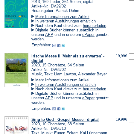
2013, 169 Lieder, 364 Seiten, digital
Artikel-Nr.: DV29/02
Herausgeber: Patrick Dehm
Mehr Informationen zum Artikel
In weiteren Ausführungen erhältlich
(Öffnet
Nach dem Kauf direkt zum
herunterladen
.
in
Digitale Bücher können zusätzlich in
einem
(Öffnet
(Öffnet
unserer
APP
und in unserem
ePaper
genutzt
neuen
in
in
werden.
Tab)
einem
einem
Empfehlen:
neuen
neuen
Tab)
Tab)
Irische Messe II 'Mehr als zu erwarten' -
19,99€
digital
2020, 15 Chorsätze, 64 Seiten
Artikel-Nr.: DV69/02
Musik, Text: Liam Lawton, Alexander Bayer
Mehr Informationen zum Artikel
In weiteren Ausführungen erhältlich
(Öffnet
Nach dem Kauf direkt zum
herunterladen
.
in
Digitale Bücher können zusätzlich in
einem
(Öffnet
(Öffnet
unserer
APP
und in unserem
ePaper
genutzt
neuen
in
in
werden.
Tab)
einem
einem
Empfehlen:
neuen
neuen
Tab)
Tab)
Sing to God - Gospel Messe - digital
19,99€
2020, 10 Chorsätze, 68 Seiten
Artikel-Nr.: DV56/10
Text, Musik: Eugen Eckert, Kai Lünnemann