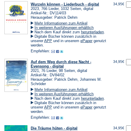
Wurzeln können - Liederbuch - digital
34,95€
2023, 766 Lieder, 1032 Seiten, digital
Artikel-Nr.: DV114/03
Herausgeber: Patrick Dehm
Mehr Informationen zum Artikel
In weiteren Ausführungen erhältlich
(Öffnet
Nach dem Kauf direkt zum
herunterladen
.
in
Digitale Bücher können zusätzlich in
einem
(Öffnet
(Öffnet
unserer
APP
und in unserem
ePaper
genutzt
neuen
in
in
werden.
Tab)
einem
einem
Empfehlen:
neuen
neuen
Tab)
Tab)
Auf dem Weg durch diese Nacht -
34,95€
Evensong - digital
2021, 76 Lieder, 98 Seiten, digital
Artikel-Nr.: DV84/02
Herausgeber: Patrick Dehm, Johannes M.
Schröder
Mehr Informationen zum Artikel
In weiteren Ausführungen erhältlich
(Öffnet
Nach dem Kauf direkt zum
herunterladen
.
in
Digitale Bücher können zusätzlich in
einem
(Öffnet
(Öffnet
unserer
APP
und in unserem
ePaper
genutzt
neuen
in
in
werden.
Tab)
einem
einem
Empfehlen:
neuen
neuen
Tab)
Tab)
Die Träume hüten - digital
34,95€