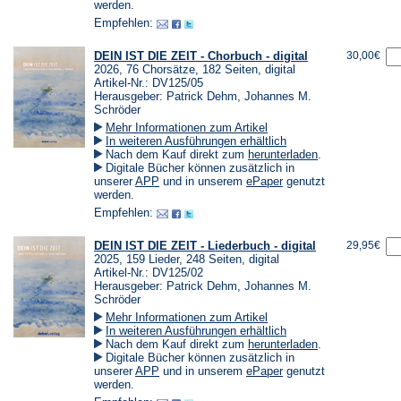
neuen
in
in
werden.
Tab)
einem
einem
Empfehlen:
neuen
neuen
Tab)
Tab)
DEIN IST DIE ZEIT - Chorbuch - digital
30,00€
2026, 76 Chorsätze, 182 Seiten, digital
Artikel-Nr.: DV125/05
Herausgeber: Patrick Dehm, Johannes M.
Schröder
Mehr Informationen zum Artikel
In weiteren Ausführungen erhältlich
(Öffnet
Nach dem Kauf direkt zum
herunterladen
.
in
Digitale Bücher können zusätzlich in
einem
(Öffnet
(Öffnet
unserer
APP
und in unserem
ePaper
genutzt
neuen
in
in
werden.
Tab)
einem
einem
Empfehlen:
neuen
neuen
Tab)
Tab)
DEIN IST DIE ZEIT - Liederbuch - digital
29,95€
2025, 159 Lieder, 248 Seiten, digital
Artikel-Nr.: DV125/02
Herausgeber: Patrick Dehm, Johannes M.
Schröder
Mehr Informationen zum Artikel
In weiteren Ausführungen erhältlich
(Öffnet
Nach dem Kauf direkt zum
herunterladen
.
in
Digitale Bücher können zusätzlich in
einem
(Öffnet
(Öffnet
unserer
APP
und in unserem
ePaper
genutzt
neuen
in
in
werden.
Tab)
einem
einem