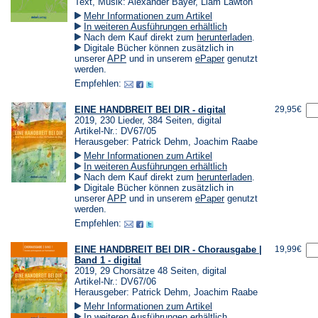
Text, Musik: Alexander Bayer, Liam Lawton
Mehr Informationen zum Artikel
In weiteren Ausführungen erhältlich
(Öffnet
Nach dem Kauf direkt zum
herunterladen
.
in
Digitale Bücher können zusätzlich in
einem
(Öffnet
(Öffnet
unserer
APP
und in unserem
ePaper
genutzt
neuen
in
in
werden.
Tab)
einem
einem
Empfehlen:
neuen
neuen
Tab)
Tab)
EINE HANDBREIT BEI DIR - digital
29,95€
2019, 230 Lieder, 384 Seiten, digital
Artikel-Nr.: DV67/05
Herausgeber: Patrick Dehm, Joachim Raabe
Mehr Informationen zum Artikel
In weiteren Ausführungen erhältlich
(Öffnet
Nach dem Kauf direkt zum
herunterladen
.
in
Digitale Bücher können zusätzlich in
einem
(Öffnet
(Öffnet
unserer
APP
und in unserem
ePaper
genutzt
neuen
in
in
werden.
Tab)
einem
einem
Empfehlen:
neuen
neuen
Tab)
Tab)
EINE HANDBREIT BEI DIR - Chorausgabe |
19,99€
Band 1 - digital
2019, 29 Chorsätze 48 Seiten, digital
Artikel-Nr.: DV67/06
Herausgeber: Patrick Dehm, Joachim Raabe
Mehr Informationen zum Artikel
In weiteren Ausführungen erhältlich