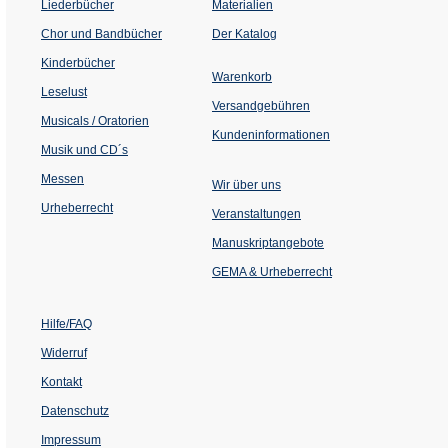
Liederbücher
Materialien
(Öffnet
Chor und Bandbücher
Der Katalog
in
einem
Kinderbücher
neuen
Warenkorb
Tab)
Leselust
Versandgebühren
Musicals / Oratorien
Kundeninformationen
Musik und CD´s
Messen
Wir über uns
Urheberrecht
(Öffnet
Veranstaltungen
in
einem
Manuskriptangebote
neuen
Tab)
GEMA & Urheberrecht
Hilfe/FAQ
Widerruf
Kontakt
Datenschutz
Impressum