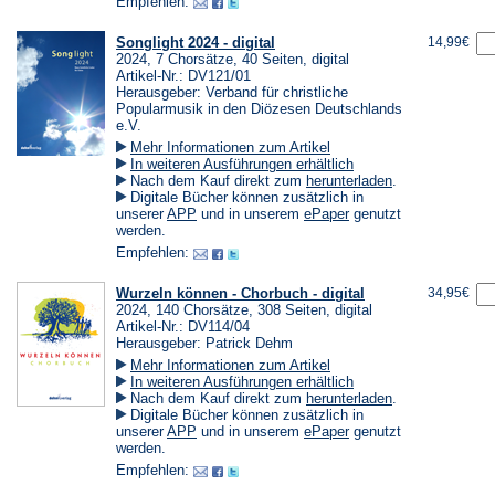
Empfehlen:
neuen
neuen
Tab)
Tab)
Songlight 2024 - digital
14,99€
2024, 7 Chorsätze, 40 Seiten, digital
Artikel-Nr.: DV121/01
Herausgeber: Verband für christliche
Popularmusik in den Diözesen Deutschlands
e.V.
Mehr Informationen zum Artikel
In weiteren Ausführungen erhältlich
(Öffnet
Nach dem Kauf direkt zum
herunterladen
.
in
Digitale Bücher können zusätzlich in
einem
(Öffnet
(Öffnet
unserer
APP
und in unserem
ePaper
genutzt
neuen
in
in
werden.
Tab)
einem
einem
Empfehlen:
neuen
neuen
Tab)
Tab)
Wurzeln können - Chorbuch - digital
34,95€
2024, 140 Chorsätze, 308 Seiten, digital
Artikel-Nr.: DV114/04
Herausgeber: Patrick Dehm
Mehr Informationen zum Artikel
In weiteren Ausführungen erhältlich
(Öffnet
Nach dem Kauf direkt zum
herunterladen
.
in
Digitale Bücher können zusätzlich in
einem
(Öffnet
(Öffnet
unserer
APP
und in unserem
ePaper
genutzt
neuen
in
in
werden.
Tab)
einem
einem
Empfehlen:
neuen
neuen
Tab)
Tab)