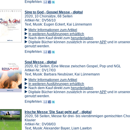
neuen
einem
Empfehlen:
Tab)
neuen
Tab)
Sing to God - Gospel Messe - digital
2020, 10 Chorsätze, 68 Seiten
Artikel-Nr.: DV56/10
Text, Musik: Eugen Eckert, Kai Lünnemann
Mehr Informationen zum Artikel
In weiteren Ausführungen erhältlich
(Öffnet
Nach dem Kauf direkt zum
herunterladen
.
in
(Öffnet
Digitale Bücher können zusätzlich in unserer
APP
und in unser
einem
in
genutzt werden.
neuen
einem
Empfehlen:
Tab)
neuen
Tab)
Soul Messe - digital
2020, 62 Seiten, Eine Messe zwischen Gospel, Pop und NGL
Artikel-Nr.: DV17/03
Text, Musik: Barbara Neubüser, Kai Lünnemann
Mehr Informationen zum Artikel
In weiteren Ausführungen erhältlich
(Öffnet
Nach dem Kauf direkt zum
herunterladen
.
in
(Öffnet
Digitale Bücher können zusätzlich in unserer
APP
und in unser
einem
in
genutzt werden.
neuen
einem
Empfehlen:
Tab)
neuen
Tab)
Irische Messe 'Die Saat geht auf' - digital
2020, 58 Seiten, Messe für drei- bis vierstimmigen gemischten Ch
Klavier
Artikel-Nr.: DV08/03
Text, Musik: Alexander Bayer, Liam Lawton