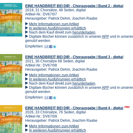
Tab)
EINE HANDBREIT BEI DIR - Chorausgabe | Band 2 - digital
2019, 31 Chorsätze, 48 Seiten, digital
Artikel-Nr.: DV67/07
Herausgeber: Patrick Dehm, Joachim Raabe
Mehr Informationen zum Artikel
In weiteren Ausführungen erhältlich
(Öffnet
Nach dem Kauf direkt zum
herunterladen
.
in
(Öffnet
Digitale Bücher können zusätzlich in unserer
APP
und in unser
einem
in
genutzt werden.
neuen
einem
Empfehlen:
Tab)
neuen
Tab)
EINE HANDBREIT BEI DIR - Chorausgabe | Band 3 - digital
2021, 30 Chorsätze 68 Seiten, digital
Artikel-Nr.: DV67/08
Herausgeber: Patrick Dehm, Joachim Raabe
Mehr Informationen zum Artikel
In weiteren Ausführungen erhältlich
(Öffnet
Nach dem Kauf direkt zum
herunterladen
.
in
(Öffnet
Digitale Bücher können zusätzlich in unserer
APP
und in unser
einem
in
genutzt werden.
neuen
einem
Empfehlen:
Tab)
neuen
Tab)
EINE HANDBREIT BEI DIR - Chorausgabe | Band 4 - digital
2026, 33 Chörsätze, 76 Seiten, digital
Artikel-Nr.: DV67/09
Herausgeber: Patrick Dehm, Joachim Raabe
Mehr Informationen zum Artikel
In weiteren Ausführungen erhältlich