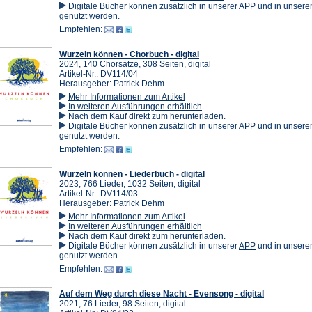
in
(Öffnet
Digitale Bücher können zusätzlich in unserer
APP
und in unser
einem
in
genutzt werden.
neuen
einem
Empfehlen:
Tab)
neuen
Tab)
Wurzeln können - Chorbuch - digital
2024, 140 Chorsätze, 308 Seiten, digital
Artikel-Nr.: DV114/04
Herausgeber: Patrick Dehm
Mehr Informationen zum Artikel
In weiteren Ausführungen erhältlich
(Öffnet
Nach dem Kauf direkt zum
herunterladen
.
in
(Öffnet
Digitale Bücher können zusätzlich in unserer
APP
und in unser
einem
in
genutzt werden.
neuen
einem
Empfehlen:
Tab)
neuen
Tab)
Wurzeln können - Liederbuch - digital
2023, 766 Lieder, 1032 Seiten, digital
Artikel-Nr.: DV114/03
Herausgeber: Patrick Dehm
Mehr Informationen zum Artikel
In weiteren Ausführungen erhältlich
(Öffnet
Nach dem Kauf direkt zum
herunterladen
.
in
(Öffnet
Digitale Bücher können zusätzlich in unserer
APP
und in unser
einem
in
genutzt werden.
neuen
einem
Empfehlen:
Tab)
neuen
Tab)
Auf dem Weg durch diese Nacht - Evensong - digital
2021, 76 Lieder, 98 Seiten, digital