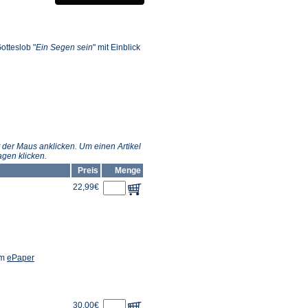
einem
neuen
ffnet
Tab)
inem
otteslob "
Ein Segen sein
" mit Einblick
euen
ab)
 der Maus anklicken. Um einen Artikel
gen klicken.
Preis
Menge
22,99€
(Öffnet
em
ePaper
in
einem
neuen
Tab)
30,00€