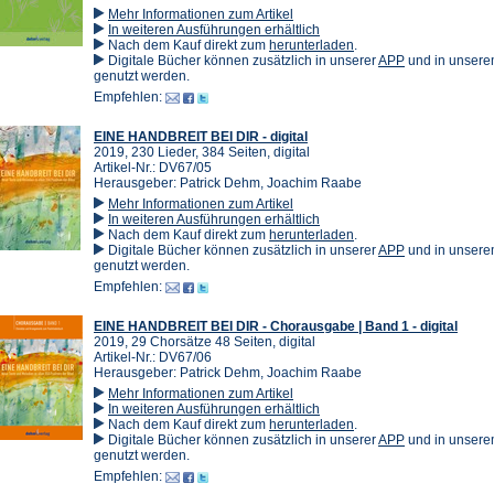
Mehr Informationen zum Artikel
In weiteren Ausführungen erhältlich
(Öffnet
Nach dem Kauf direkt zum
herunterladen
.
in
(Öffnet
Digitale Bücher können zusätzlich in unserer
APP
und in unser
einem
in
genutzt werden.
neuen
einem
Empfehlen:
Tab)
neuen
Tab)
EINE HANDBREIT BEI DIR - digital
2019, 230 Lieder, 384 Seiten, digital
Artikel-Nr.: DV67/05
Herausgeber: Patrick Dehm, Joachim Raabe
Mehr Informationen zum Artikel
In weiteren Ausführungen erhältlich
(Öffnet
Nach dem Kauf direkt zum
herunterladen
.
in
(Öffnet
Digitale Bücher können zusätzlich in unserer
APP
und in unser
einem
in
genutzt werden.
neuen
einem
Empfehlen:
Tab)
neuen
Tab)
EINE HANDBREIT BEI DIR - Chorausgabe | Band 1 - digital
2019, 29 Chorsätze 48 Seiten, digital
Artikel-Nr.: DV67/06
Herausgeber: Patrick Dehm, Joachim Raabe
Mehr Informationen zum Artikel
In weiteren Ausführungen erhältlich
(Öffnet
Nach dem Kauf direkt zum
herunterladen
.
in
(Öffnet
Digitale Bücher können zusätzlich in unserer
APP
und in unser
einem
in
genutzt werden.
neuen
einem
Empfehlen:
Tab)
neuen