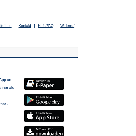
freiheit
|
Kontakt
|
Hilfe/FAQ
|
Widerruf
(Öffnet
 App an.
in
hner als
einem
neuen
(Öffnet
Tab)
in
bar -
einem
neuen
(Öffnet
Tab)
in
einem
neuen
(Öffnet
Tab)
in