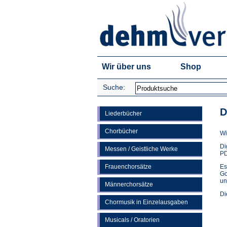
Wir über uns
Shop
Suche:
D
Liederbücher
Chorbücher
Wi
Di
Messen / Geistliche Werke
PD
Frauenchorsätze
Es
Go
un
Männerchorsätze
Di
Chormusik in Einzelausgaben
Musicals / Oratorien