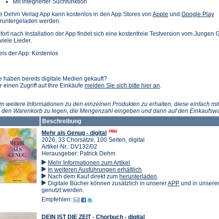
Mit integrierter Suchfunktion
(Öffnet
(Ö
e Dehm Verlag App kann kostenlos in den App Stores von
Apple
und
Google Play
in
in
runtergeladen werden.
einem
e
fort nach Installation der App findet sich eine kostenfreie Testversion vom Jungen G
neuen
n
 viele Lieder.
Tab)
T
eis der App: Kostenlos
e haben bereits digitale Medien gekauft?
(Öffnet
r einen Zugriff auf Ihre Einkäufe
melden Sie sich bitte hier an
.
in
einem
m weitere Informationen zu den einzelnen Produkten zu erhalten, diese einfach mit
neuen
n den Warenkorb zu legen, die Mengenzahl eingeben und dann auf den Einkaufswa
Tab)
Beschreibung
Mehr als Genug - digital
2026, 33 Chorsätze, 100 Seiten, digital
Artikel-Nr.: DV132/02
Herausgeber: Patrick Dehm
Mehr Informationen zum Artikel
In weiteren Ausführungen erhältlich
(Öffnet
Nach dem Kauf direkt zum
herunterladen
.
in
(Öffnet
Digitale Bücher können zusätzlich in unserer
APP
und in unser
einem
in
genutzt werden.
neuen
einem
Empfehlen:
Tab)
neuen
Tab)
DEIN IST DIE ZEIT - Chorbuch - digital