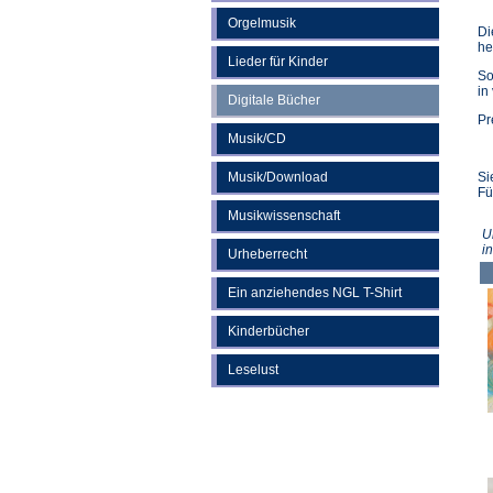
Orgelmusik
Di
he
Lieder für Kinder
So
in
Digitale Bücher
Pr
Musik/CD
Musik/Download
Si
Fü
Musikwissenschaft
U
i
Urheberrecht
Ein anziehendes NGL T-Shirt
Kinderbücher
Leselust