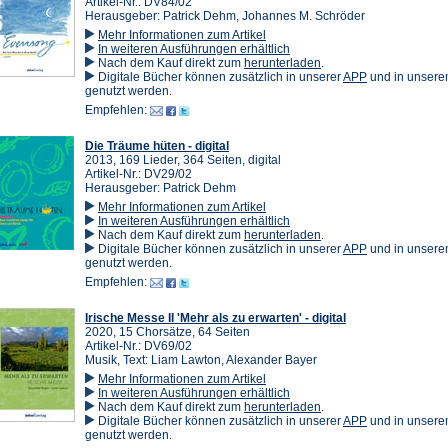
Artikel-Nr.: DV84/02
Herausgeber: Patrick Dehm, Johannes M. Schröder
Mehr Informationen zum Artikel
In weiteren Ausführungen erhältlich
(Öffnet
Nach dem Kauf direkt zum
herunterladen
.
in
(Öffnet
Digitale Bücher können zusätzlich in unserer
APP
und in unser
einem
in
genutzt werden.
neuen
einem
Empfehlen:
Tab)
neuen
Tab)
Die Träume hüten - digital
2013, 169 Lieder, 364 Seiten, digital
Artikel-Nr.: DV29/02
Herausgeber: Patrick Dehm
Mehr Informationen zum Artikel
In weiteren Ausführungen erhältlich
(Öffnet
Nach dem Kauf direkt zum
herunterladen
.
in
(Öffnet
Digitale Bücher können zusätzlich in unserer
APP
und in unser
einem
in
genutzt werden.
neuen
einem
Empfehlen:
Tab)
neuen
Tab)
Irische Messe II 'Mehr als zu erwarten' - digital
2020, 15 Chorsätze, 64 Seiten
Artikel-Nr.: DV69/02
Musik, Text: Liam Lawton, Alexander Bayer
Mehr Informationen zum Artikel
In weiteren Ausführungen erhältlich
(Öffnet
Nach dem Kauf direkt zum
herunterladen
.
in
(Öffnet
Digitale Bücher können zusätzlich in unserer
APP
und in unser
einem
in
genutzt werden.