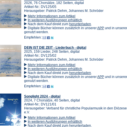
2026, 76 Chorsätze, 182 Seiten, digital
Artikel-Nr.: DV125/05
Herausgeber: Patrick Dehm, Johannes M. Schröder
Mehr Informationen zum Artikel
In weiteren Ausführungen erhältlich
(Öffnet
Nach dem Kauf direkt zum
herunterladen
.
in
(Öffnet
Digitale Bücher können zusätzlich in unserer
APP
und in unser
einem
in
genutzt werden.
neuen
einem
Empfehlen:
Tab)
neuen
Tab)
DEIN IST DIE ZEIT - Liederbuch - digital
2025, 159 Lieder, 248 Seiten, digital
Artikel-Nr.: DV125/02
Herausgeber: Patrick Dehm, Johannes M. Schröder
Mehr Informationen zum Artikel
In weiteren Ausführungen erhältlich
(Öffnet
Nach dem Kauf direkt zum
herunterladen
.
in
(Öffnet
Digitale Bücher können zusätzlich in unserer
APP
und in unser
einem
in
genutzt werden.
neuen
einem
Empfehlen:
Tab)
neuen
Tab)
Songlight 2024 - digital
2024, 7 Chorsätze, 40 Seiten, digital
Artikel-Nr.: DV121/01
Herausgeber: Verband für christliche Popularmusik in den Diözes
e.V.
Mehr Informationen zum Artikel
In weiteren Ausführungen erhältlich
(Öffnet
Nach dem Kauf direkt zum
herunterladen
.