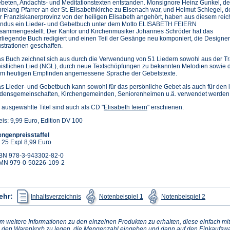
beten, Andachts- und Meditationstexten entstanden. Monsignore Heinz Gunkel, de
hrelang Pfarrer an der St. Elisabethkirche zu Eisenach war, und Helmut Schlegel, d
r Franziskanerprovinz von der heiligen Elisabeth angehört, haben aus diesem rei
ndus ein Lieder- und Gebetbuch unter dem Motto ELISABETH FEIERN
sammengestellt. Der Kantor und Kirchenmusiker Johannes Schröder hat das
rliegende Buch redigiert und einen Teil der Gesänge neu komponiert, die Designer
lustrationen geschaffen.
s Buch zeichnet sich aus durch die Verwendung von 51 Liedern sowohl aus der T
istlichen Lied (NGL), durch neue Textschöpfungen zu bekannten Melodien sowie 
m heutigen Empfinden angemessene Sprache der Gebetstexte.
s Lieder- und Gebetbuch kann sowohl für das persönliche Gebet als auch für den 
densgemeinschaften, Kirchengemeinden, Seniorenheimen u.ä. verwendet werden
 ausgewählte Titel sind auch als CD "
Elisabeth feiern
" erschienen.
eis: 9,99 Euro, Edition DV 100
ngenpreisstaffel
 25 Expl 8,99 Euro
BN 978-3-943302-82-0
MN 979-0-50226-109-2
(Öffnet
(Öffnet
(Öffnet
ehr:
Inhaltsverzeichnis
Notenbeispiel 1
Notenbeispiel 2
in
in
in
einem
einem
einem
neuen
neuen
neuen
Tab)
Tab)
Tab)
m weitere Informationen zu den einzelnen Produkten zu erhalten, diese einfach mit
n den Warenkorb zu legen, die Mengenzahl eingeben und dann auf den Einkaufswa