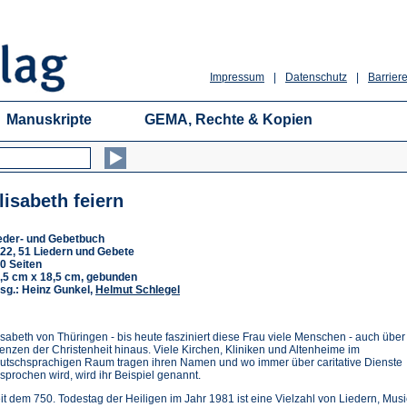
Impressum
|
Datenschutz
|
Barriere
Manuskripte
GEMA, Rechte & Kopien
lisabeth feiern
eder- und Gebetbuch
22, 51 Liedern und Gebete
0 Seiten
,5 cm x 18,5 cm, gebunden
sg.: Heinz Gunkel,
Helmut Schlegel
isabeth von Thüringen - bis heute fasziniert diese Frau viele Menschen - auch über
enzen der Christenheit hinaus. Viele Kirchen, Kliniken und Altenheime im
utschsprachigen Raum tragen ihren Namen und wo immer über caritative Dienste
sprochen wird, wird ihr Beispiel genannt.
it dem 750. Todestag der Heiligen im Jahr 1981 ist eine Vielzahl von Liedern, Musi