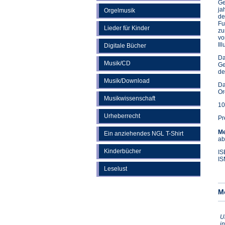
Ge
ja
Orgelmusik
de
Fu
Lieder für Kinder
zu
vo
Il
Digitale Bücher
Da
Musik/CD
Ge
de
Musik/Download
Da
Or
Musikwissenschaft
10
Urheberrecht
Pr
Me
Ein anziehendes NGL T-Shirt
ab
Kinderbücher
IS
IS
Leselust
M
U
i