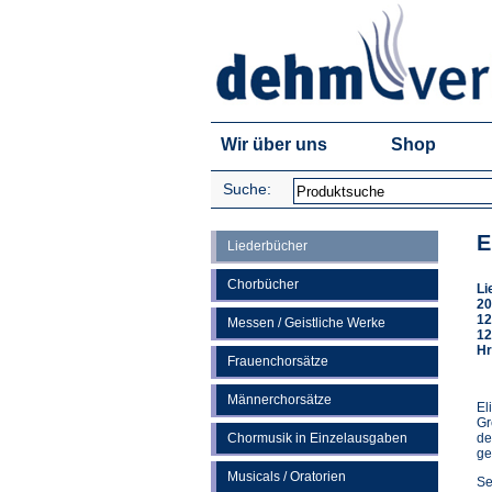
Wir über uns
Shop
Suche:
E
Liederbücher
Chorbücher
Li
20
12
Messen / Geistliche Werke
12
Hr
Frauenchorsätze
Männerchorsätze
El
Gr
Chormusik in Einzelausgaben
de
ge
Musicals / Oratorien
Se