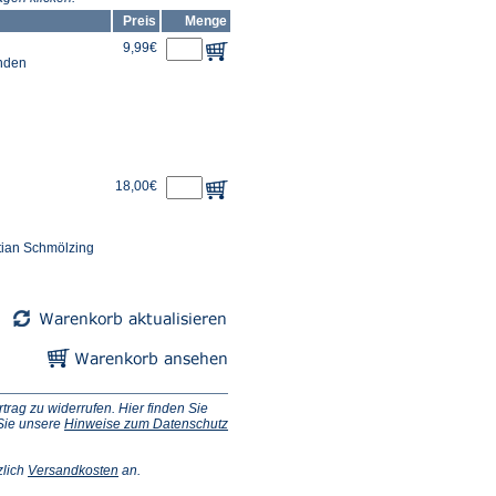
Preis
Menge
9,99€
unden
18,00€
tian Schmölzing
ag zu widerrufen. Hier finden Sie
 Sie unsere
Hinweise zum Datenschutz
(Öffnet
zlich
Versandkosten
an.
in