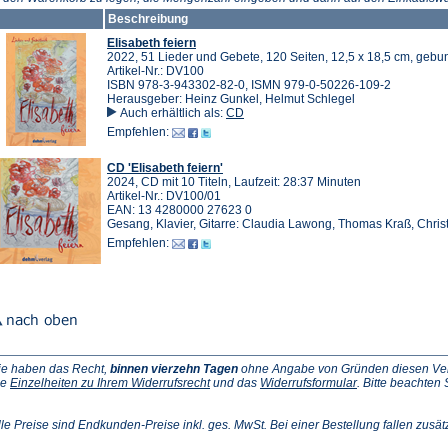
Beschreibung
Elisabeth feiern
2022, 51 Lieder und Gebete, 120 Seiten, 12,5 x 18,5 cm, geb
Artikel-Nr.: DV100
ISBN 978-3-943302-82-0, ISMN 979-0-50226-109-2
Herausgeber: Heinz Gunkel, Helmut Schlegel
Auch erhältlich als:
CD
Empfehlen:
CD 'Elisabeth feiern'
2024, CD mit 10 Titeln, Laufzeit: 28:37 Minuten
Artikel-Nr.: DV100/01
EAN: 13 4280000 27623 0
Gesang, Klavier, Gitarre: Claudia Lawong, Thomas Kraß, Chris
Empfehlen:
ie haben das Recht,
binnen vierzehn Tagen
ohne Angabe von Gründen diesen Vertr
(Öffnet
(Öffnet
ie
Einzelheiten zu Ihrem Widerrufsrecht
und das
Widerrufsformular
. Bitte beachten
ffnet
in
in
einem
einem
inem
neuen
neuen
lle Preise sind Endkunden-Preise inkl. ges. MwSt. Bei einer Bestellung fallen zusät
euen
Tab)
Tab)