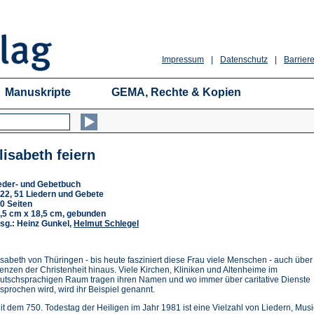
Impressum
|
Datenschutz
|
Barriere
Manuskripte
GEMA, Rechte & Kopien
lisabeth feiern
eder- und Gebetbuch
22, 51 Liedern und Gebete
0 Seiten
,5 cm x 18,5 cm, gebunden
sg.: Heinz Gunkel,
Helmut Schlegel
isabeth von Thüringen - bis heute fasziniert diese Frau viele Menschen - auch über
enzen der Christenheit hinaus. Viele Kirchen, Kliniken und Altenheime im
utschsprachigen Raum tragen ihren Namen und wo immer über caritative Dienste
sprochen wird, wird ihr Beispiel genannt.
it dem 750. Todestag der Heiligen im Jahr 1981 ist eine Vielzahl von Liedern, Musi