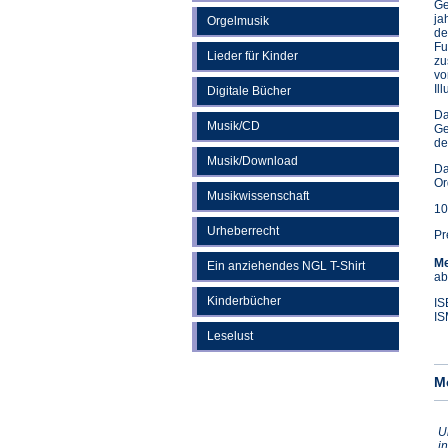
Ge
ja
Orgelmusik
de
Fu
Lieder für Kinder
zu
vo
Il
Digitale Bücher
Da
Musik/CD
Ge
de
Musik/Download
Da
Or
Musikwissenschaft
10
Urheberrecht
Pr
Me
Ein anziehendes NGL T-Shirt
ab
Kinderbücher
IS
IS
Leselust
M
U
i