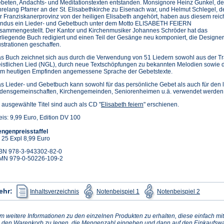
beten, Andachts- und Meditationstexten entstanden. Monsignore Heinz Gunkel, de
hrelang Pfarrer an der St. Elisabethkirche zu Eisenach war, und Helmut Schlegel, d
r Franziskanerprovinz von der heiligen Elisabeth angehört, haben aus diesem rei
ndus ein Lieder- und Gebetbuch unter dem Motto ELISABETH FEIERN
sammengestellt. Der Kantor und Kirchenmusiker Johannes Schröder hat das
rliegende Buch redigiert und einen Teil der Gesänge neu komponiert, die Designer
lustrationen geschaffen.
s Buch zeichnet sich aus durch die Verwendung von 51 Liedern sowohl aus der T
istlichen Lied (NGL), durch neue Textschöpfungen zu bekannten Melodien sowie 
m heutigen Empfinden angemessene Sprache der Gebetstexte.
s Lieder- und Gebetbuch kann sowohl für das persönliche Gebet als auch für den 
densgemeinschaften, Kirchengemeinden, Seniorenheimen u.ä. verwendet werden
 ausgewählte Titel sind auch als CD "
Elisabeth feiern
" erschienen.
eis: 9,99 Euro, Edition DV 100
ngenpreisstaffel
 25 Expl 8,99 Euro
BN 978-3-943302-82-0
MN 979-0-50226-109-2
(Öffnet
(Öffnet
(Öffnet
ehr:
Inhaltsverzeichnis
Notenbeispiel 1
Notenbeispiel 2
in
in
in
einem
einem
einem
neuen
neuen
neuen
Tab)
Tab)
Tab)
m weitere Informationen zu den einzelnen Produkten zu erhalten, diese einfach mit
n den Warenkorb zu legen, die Mengenzahl eingeben und dann auf den Einkaufswa