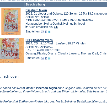
Beschreibung
Elisabeth feiern
2022, 51 Lieder und Gebete, 120 Seiten, 12,5 x 18,5 cm, geb
Artikel-Nr.: DV100
ISBN 978-3-943302-82-0, ISMN 979-0-50226-109-2
Herausgeber: Heinz Gunkel, Helmut Schlegel
Auch erhältlich als:
CD
Empfehlen:
CD 'Elisabeth feiern'
2024, CD mit 10 Titeln, Laufzeit: 28:37 Minuten
Artikel-Nr.: DV100/01
EAN: 13 4280000 27623 0
Gesang, Klavier, Gitarre: Claudia Lawong, Thomas Kraß, Chris
Empfehlen:
ie haben das Recht,
binnen vierzehn Tagen
ohne Angabe von Gründen diesen Vertr
(Öffnet
(Öffnet
ie
Einzelheiten zu Ihrem Widerrufsrecht
und das
Widerrufsformular
. Bitte beachten
ffnet
in
in
einem
einem
inem
neuen
neuen
lle Preise sind Endkunden-Preise inkl. ges. MwSt. Bei einer Bestellung fallen zusät
euen
Tab)
Tab)