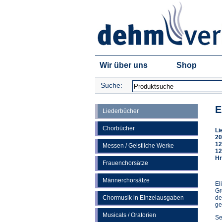
Wir über uns
Shop
Suche:
E
Liederbücher
Chorbücher
Li
20
12
Messen / Geistliche Werke
12
Hr
Frauenchorsätze
Männerchorsätze
El
Gr
Chormusik in Einzelausgaben
de
ge
Musicals / Oratorien
Se