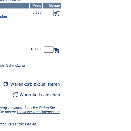
Preis
Menge
9,99€
unden
18,00€
tian Schmölzing
ag zu widerrufen. Hier finden Sie
 Sie unsere
Hinweise zum Datenschutz
(Öffnet
zlich
Versandkosten
an.
in