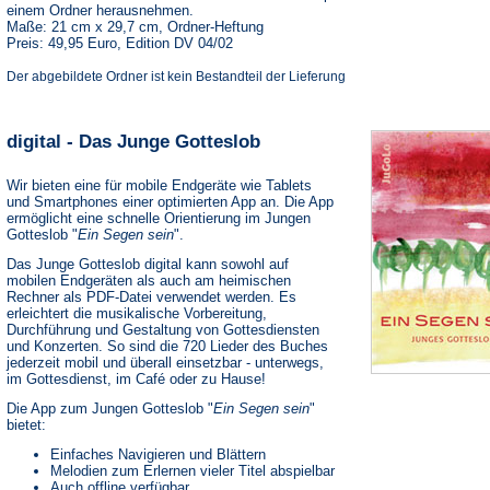
einem Ordner herausnehmen.
Maße: 21 cm x 29,7 cm, Ordner-Heftung
Preis: 49,95 Euro, Edition DV 04/02
Der abgebildete Ordner ist kein Bestandteil der Lieferung
digital - Das Junge Gotteslob
Wir bieten eine für mobile Endgeräte wie Tablets
und Smartphones einer optimierten App an. Die App
ermöglicht eine schnelle Orientierung im Jungen
Gotteslob "
Ein Segen sein
".
Das Junge Gotteslob digital kann sowohl auf
mobilen Endgeräten als auch am heimischen
Rechner als PDF-Datei verwendet werden. Es
erleichtert die musikalische Vorbereitung,
Durchführung und Gestaltung von Gottesdiensten
und Konzerten. So sind die 720 Lieder des Buches
jederzeit mobil und überall einsetzbar - unterwegs,
im Gottesdienst, im Café oder zu Hause!
Die App zum Jungen Gotteslob "
Ein Segen sein
"
bietet:
Einfaches Navigieren und Blättern
Melodien zum Erlernen vieler Titel abspielbar
Auch offline verfügbar