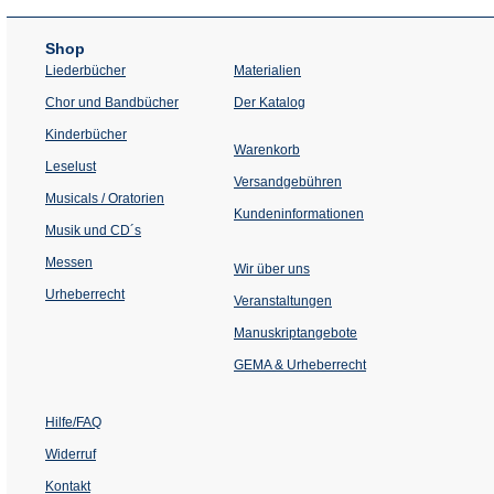
Shop
Liederbücher
Materialien
(Öffnet
Chor und Bandbücher
Der Katalog
in
einem
Kinderbücher
neuen
Warenkorb
Tab)
Leselust
Versandgebühren
Musicals / Oratorien
Kundeninformationen
Musik und CD´s
Messen
Wir über uns
Urheberrecht
(Öffnet
Veranstaltungen
in
einem
Manuskriptangebote
neuen
Tab)
GEMA & Urheberrecht
Hilfe/FAQ
Widerruf
Kontakt