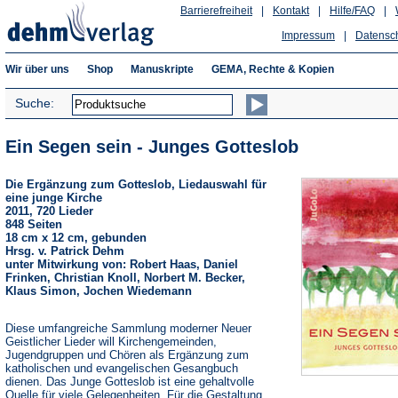
Barrierefreiheit
|
Kontakt
|
Hilfe/FAQ
|
Impressum
|
Datensc
Wir über uns
Shop
Manuskripte
GEMA, Rechte & Kopien
Suche:
Ein Segen sein - Junges Gotteslob
Die Ergänzung zum Gotteslob, Liedauswahl für
eine junge Kirche
2011, 720 Lieder
848 Seiten
18 cm x 12 cm, gebunden
Hrsg. v. Patrick Dehm
unter Mitwirkung von: Robert Haas, Daniel
Frinken, Christian Knoll, Norbert M. Becker,
Klaus Simon, Jochen Wiedemann
Diese umfangreiche Sammlung moderner Neuer
Geistlicher Lieder will Kirchengemeinden,
Jugendgruppen und Chören als Ergänzung zum
katholischen und evangelischen Gesangbuch
dienen. Das Junge Gotteslob ist eine gehaltvolle
Quelle für viele Gelegenheiten. Für die Gestaltung