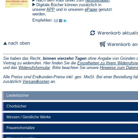
Nach dem Kauf direkt zum
herunterladen
.
in
Digitale Bücher können zusätzlich in
einem
(Öffnet
(Öffnet
unserer
APP
und in unserem
ePaper
genutzt
neuen
in
in
werden.
Tab)
einem
einem
Empfehlen:
neuen
neuen
Tab)
Tab)
Sie haben das Recht,
binnen vierzehn Tagen
ohne Angabe von Gründen d
Vertrag zu widerrufen. Hier finden Sie die
Einzelheiten zu Ihrem Widerrufsre
(Öffnet
und das
Widerrufsformular
. Bitte beachten Sie unsere
Hinweise zum Daten
in
einem
Alle Preise sind Endkunden-Preise inkl. ges. MwSt. Bei einer Bestellung fal
neuen
(Öffnet
zusätzlich
Versandkosten
an.
Tab)
in
einem
neuen
Liederbücher
Tab)
Chorbücher
Messen / Geistliche Werke
Frauenchorsätze