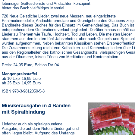
lebendiger Gottesdienste und Andachten konzipiert,
bietet das Buch vielfältiges Material.
720 Neue Geistliche Lieder, zwei neue Messen, neu eingerichtete
Psalmodiemodelle, Andachtsformulare und Grundgebete des Glaubens zeige
Bandbreite dieses Buches für den Einsatz im Gemeindealltag. Das Buch ist
entsprechend dem Gottesdienstverlauf gegliedert. Darüber hinaus enthält d
Lieder zu Themen wie Taufe, Hochzeit, Tod und Leben. Die meisten Lieder
stammen aus den letzten fünf Jahrzehnten, aber auch Gospels und Spiritual
wurden aufgenommen. Neben bekannten Klassikern stehen Erstveröffentlic
Die Zusammenstellung reicht von Katholiken- und Kirchentagsliedern über L
aus den Regionalteilen des katholischen Gesangbuchs, vielsprachigen Ges
aus der Ökumene, leisen Tönen von Meditation und Kontemplation.
Preis: 24,95 Euro, Edition DV 04
Mengenpreisstaffel
ab 10 Expl 16,95 Euro
ab 25 Expl 14,95 Euro
ISBN 978-3-9812050-5-3
Musikerausgabe in 4 Bänden
mit Spiralbindung
Lieferbar auch als spiralgebundene
Ausgabe, die auf dem Notenständer gut und
offen liegen bleibt. Aufgrund des Umfangs