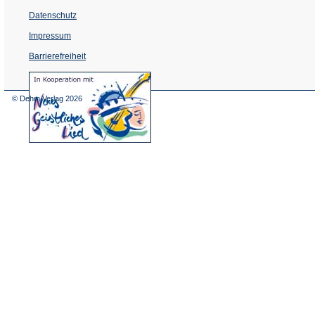
Datenschutz
Impressum
Barrierefreiheit
(Öffnet
in
einem
© Dehm Verlag
2026
neuen
Tab)