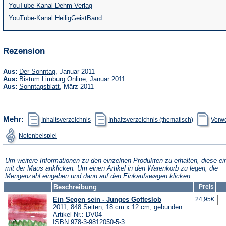
(Öffnet
YouTube-Kanal Dehm Verlag
in
(Öffnet
YouTube-Kanal HeiligGeistBand
einem
in
neuen
einem
Rezension
Tab)
neuen
Tab)
(Öffnet
Aus:
Der Sonntag
, Januar 2011
in
(Öffnet
Aus:
Bistum Limburg Online
, Januar 2011
einem
in
(Öffnet
Aus:
Sonntagsblatt
, März 2011
neuen
einem
in
Tab)
neuen
einem
Tab)
neuen
Tab)
(Öffnet
(Öffnet
Mehr:
Inhaltsverzeichnis
Inhaltsverzeichnis (thematisch)
Vorwo
in
in
einem
einem
(Öffnet
Notenbeispiel
neuen
neuen
in
Tab)
Tab)
einem
neuen
Tab)
Um weitere Informationen zu den einzelnen Produkten zu erhalten, diese ei
mit der Maus anklicken. Um einen Artikel in den Warenkorb zu legen, die
Mengenzahl eingeben und dann auf den Einkaufswagen klicken.
Beschreibung
Preis
Ein Segen sein - Junges Gotteslob
24,95€
2011, 848 Seiten, 18 cm x 12 cm, gebunden
Artikel-Nr.: DV04
ISBN 978-3-9812050-5-3