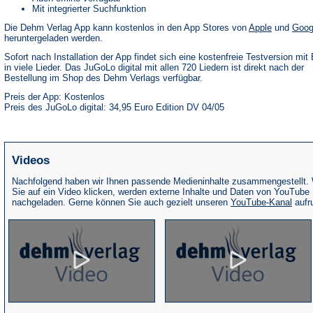
Mit integrierter Suchfunktion
(Öffnet
Die Dehm Verlag App kann kostenlos in den App Stores von
Apple
und
Goog
in
heruntergeladen werden.
einem
neuen
Sofort nach Installation der App findet sich eine kostenfreie Testversion mit 
Tab)
in viele Lieder. Das JuGoLo digital mit allen 720 Liedern ist direkt nach der
Bestellung im Shop des Dehm Verlags verfügbar.
Preis der App: Kostenlos
Preis des JuGoLo digital: 34,95 Euro Edition DV 04/05
Videos
Nachfolgend haben wir Ihnen passende Medieninhalte zusammengestellt.
Sie auf ein Video klicken, werden externe Inhalte und Daten von YouTube
(Öffne
nachgeladen. Gerne können Sie auch gezielt unseren
YouTube-Kanal
aufr
in
eine
neue
Tab)