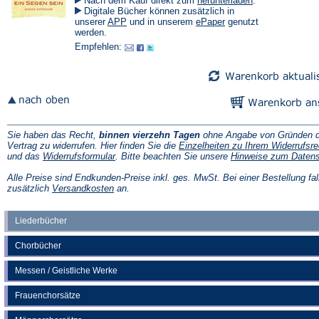
Nach dem Kauf direkt zum
herunterladen
.
in
Digitale Bücher können zusätzlich in
einem
(Öffnet
(Öffnet
unserer
APP
und in unserem
ePaper
genutzt
neuen
in
in
werden.
Tab)
einem
einem
Empfehlen:
neuen
neuen
Tab)
Tab)
Sie haben das Recht,
binnen vierzehn Tagen
ohne Angabe von Gründen d
Vertrag zu widerrufen. Hier finden Sie die
Einzelheiten zu Ihrem Widerrufsre
(Öffnet
und das
Widerrufsformular
. Bitte beachten Sie unsere
Hinweise zum Daten
in
einem
Alle Preise sind Endkunden-Preise inkl. ges. MwSt. Bei einer Bestellung fal
neuen
(Öffnet
zusätzlich
Versandkosten
an.
Tab)
in
einem
neuen
Liederbücher
Tab)
Chorbücher
Messen / Geistliche Werke
Frauenchorsätze