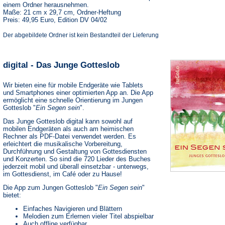
einem Ordner herausnehmen.
Maße: 21 cm x 29,7 cm, Ordner-Heftung
Preis: 49,95 Euro, Edition DV 04/02
Der abgebildete Ordner ist kein Bestandteil der Lieferung
digital - Das Junge Gotteslob
Wir bieten eine für mobile Endgeräte wie Tablets
und Smartphones einer optimierten App an. Die App
ermöglicht eine schnelle Orientierung im Jungen
Gotteslob "
Ein Segen sein
".
Das Junge Gotteslob digital kann sowohl auf
mobilen Endgeräten als auch am heimischen
Rechner als PDF-Datei verwendet werden. Es
erleichtert die musikalische Vorbereitung,
Durchführung und Gestaltung von Gottesdiensten
und Konzerten. So sind die 720 Lieder des Buches
jederzeit mobil und überall einsetzbar - unterwegs,
im Gottesdienst, im Café oder zu Hause!
Die App zum Jungen Gotteslob "
Ein Segen sein
"
bietet:
Einfaches Navigieren und Blättern
Melodien zum Erlernen vieler Titel abspielbar
Auch offline verfügbar