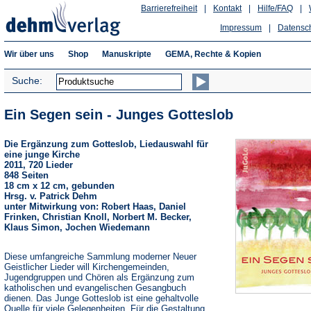
Barrierefreiheit
|
Kontakt
|
Hilfe/FAQ
|
Impressum
|
Datensc
Wir über uns
Shop
Manuskripte
GEMA, Rechte & Kopien
Suche:
Ein Segen sein - Junges Gotteslob
Die Ergänzung zum Gotteslob, Liedauswahl für
eine junge Kirche
2011, 720 Lieder
848 Seiten
18 cm x 12 cm, gebunden
Hrsg. v. Patrick Dehm
unter Mitwirkung von: Robert Haas, Daniel
Frinken, Christian Knoll, Norbert M. Becker,
Klaus Simon, Jochen Wiedemann
Diese umfangreiche Sammlung moderner Neuer
Geistlicher Lieder will Kirchengemeinden,
Jugendgruppen und Chören als Ergänzung zum
katholischen und evangelischen Gesangbuch
dienen. Das Junge Gotteslob ist eine gehaltvolle
Quelle für viele Gelegenheiten. Für die Gestaltung