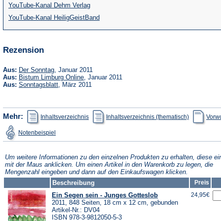
(Öffnet
YouTube-Kanal Dehm Verlag
in
(Öffnet
YouTube-Kanal HeiligGeistBand
einem
in
neuen
einem
Rezension
Tab)
neuen
Tab)
(Öffnet
Aus:
Der Sonntag
, Januar 2011
in
(Öffnet
Aus:
Bistum Limburg Online
, Januar 2011
einem
in
(Öffnet
Aus:
Sonntagsblatt
, März 2011
neuen
einem
in
Tab)
neuen
einem
Tab)
neuen
Tab)
(Öffnet
(Öffnet
Mehr:
Inhaltsverzeichnis
Inhaltsverzeichnis (thematisch)
Vorwo
in
in
einem
einem
(Öffnet
Notenbeispiel
neuen
neuen
in
Tab)
Tab)
einem
neuen
Tab)
Um weitere Informationen zu den einzelnen Produkten zu erhalten, diese ei
mit der Maus anklicken. Um einen Artikel in den Warenkorb zu legen, die
Mengenzahl eingeben und dann auf den Einkaufswagen klicken.
Beschreibung
Preis
Ein Segen sein - Junges Gotteslob
24,95€
2011, 848 Seiten, 18 cm x 12 cm, gebunden
Artikel-Nr.: DV04
ISBN 978-3-9812050-5-3