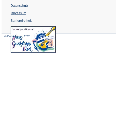
Datenschutz
Impressum
Barrierefreiheit
(Öffnet
in
einem
© Dehm Verlag
2026
neuen
Tab)