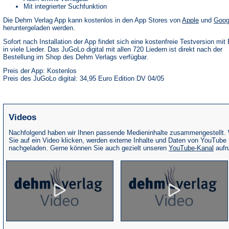
Mit integrierter Suchfunktion
(Öffnet
Die Dehm Verlag App kann kostenlos in den App Stores von
Apple
und
Goog
in
heruntergeladen werden.
einem
neuen
Sofort nach Installation der App findet sich eine kostenfreie Testversion mit 
Tab)
in viele Lieder. Das JuGoLo digital mit allen 720 Liedern ist direkt nach der
Bestellung im Shop des Dehm Verlags verfügbar.
Preis der App: Kostenlos
Preis des JuGoLo digital: 34,95 Euro Edition DV 04/05
Videos
Nachfolgend haben wir Ihnen passende Medieninhalte zusammengestellt.
Sie auf ein Video klicken, werden externe Inhalte und Daten von YouTube
(Öffne
nachgeladen. Gerne können Sie auch gezielt unseren
YouTube-Kanal
aufr
in
eine
neue
Tab)