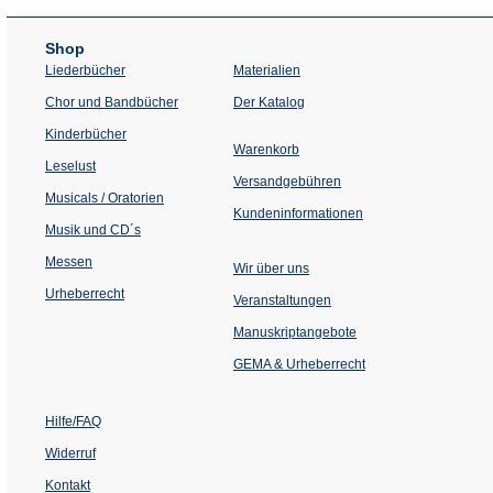
Shop
Liederbücher
Materialien
(Öffnet
Chor und Bandbücher
Der Katalog
in
einem
Kinderbücher
neuen
Warenkorb
Tab)
Leselust
Versandgebühren
Musicals / Oratorien
Kundeninformationen
Musik und CD´s
Messen
Wir über uns
Urheberrecht
(Öffnet
Veranstaltungen
in
einem
Manuskriptangebote
neuen
Tab)
GEMA & Urheberrecht
Hilfe/FAQ
Widerruf
Kontakt