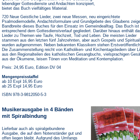
lebendiger Gottesdienste und Andachten konzipiert,
bietet das Buch vielfältiges Material.
720 Neue Geistliche Lieder, zwei neue Messen, neu eingerichtete
Psalmodiemodelle, Andachtsformulare und Grundgebete des Glaubens zeige
Bandbreite dieses Buches für den Einsatz im Gemeindealltag. Das Buch ist
entsprechend dem Gottesdienstverlauf gegliedert. Darüber hinaus enthält d
Lieder zu Themen wie Taufe, Hochzeit, Tod und Leben. Die meisten Lieder
stammen aus den letzten fünf Jahrzehnten, aber auch Gospels und Spiritual
wurden aufgenommen. Neben bekannten Klassikern stehen Erstveröffentlic
Die Zusammenstellung reicht von Katholiken- und Kirchentagsliedern über L
aus den Regionalteilen des katholischen Gesangbuchs, vielsprachigen Ges
aus der Ökumene, leisen Tönen von Meditation und Kontemplation.
Preis: 24,95 Euro, Edition DV 04
Mengenpreisstaffel
ab 10 Expl 16,95 Euro
ab 25 Expl 14,95 Euro
ISBN 978-3-9812050-5-3
Musikerausgabe in 4 Bänden
mit Spiralbindung
Lieferbar auch als spiralgebundene
Ausgabe, die auf dem Notenständer gut und
offen liegen bleibt. Aufgrund des Umfangs