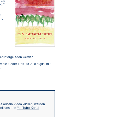
 App
ein
".
e
ind
ffnet
eruntergeladen werden.
n viele Lieder. Das JuGoLo digital mit
inem
.
euen
ab)
 auf ein Video klicken, werden
(Öffnet
ielt unseren
YouTube-Kanal
in
einem