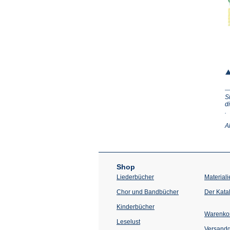
S
d
(Ö
.
in
e
A
n
T
Shop
Liederbücher
Materiali
Chor und Bandbücher
Der Kata
Kinderbücher
Warenko
Leselust
Versand