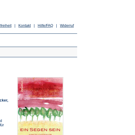
freiheit
|
Kontakt
|
Hilfe/FAQ
|
Widerruf
cker,
nd
für