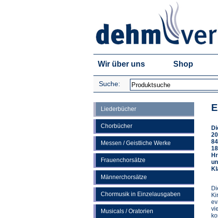
Wir über uns
Shop
Suche:
E
Liederbücher
Chorbücher
Di
20
84
Messen / Geistliche Werke
18
Hr
Frauenchorsätze
un
Kl
Männerchorsätze
Di
Chormusik in Einzelausgaben
Ki
ev
vi
Musicals / Oratorien
ko