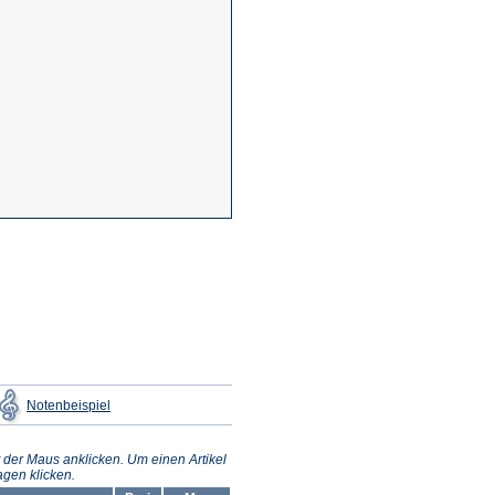
neuen
Tab)
ffnet
(Öffnet
Notenbeispiel
in
inem
einem
euen
neuen
b)
Tab)
 der Maus anklicken. Um einen Artikel
gen klicken.