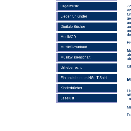
Orgelmusik
72
An
fü
Lieder für Kinder
ge
un
Digitale Bücher
au
un
de
Musik/CD
Pr
Musik/Download
Me
ab
Musikwissenschaft
ab
IS
Urheberrecht
Ein anziehendes NGL T-Shirt
M
Kinderbücher
Li
of
Leselust
18
Ma
Pr