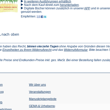
In weiteren Ausführungen erhältlich
(Öffnet
Nach dem Kauf direkt zum
herunterladen
.
in
(Öffnet
Digitale Bücher können zusätzlich in unserer
APP
und in unser
einem
in
genutzt werden.
neuen
einem
Empfehlen:
Tab)
neuen
Tab)
ie haben das Recht,
binnen vierzehn Tagen
ohne Angabe von Gründen diesen Vertr
(Öffnet
(Öffnet
ie
Einzelheiten zu Ihrem Widerrufsrecht
und das
Widerrufsformular
. Bitte beachten
ffnet
in
in
einem
einem
inem
neuen
neuen
lle Preise sind Endkunden-Preise inkl. ges. MwSt. Bei einer Bestellung fallen zusät
euen
Tab)
Tab)
ab)
en
Wir über uns
(Öffnet
(Öffnet
log
Veranstaltungen
in
in
einem
einem
Manuskriptangebote
neuen
neuen
rb
Tab)
Tab)
GEMA & Urheberrecht
gebühren