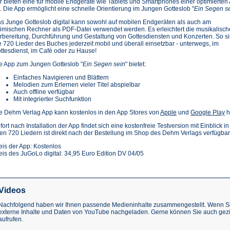
r bieten eine für mobile Endgeräte wie Tablets und Smartphones einer optimierten
. Die App ermöglicht eine schnelle Orientierung im Jungen Gotteslob "
Ein Segen s
s Junge Gotteslob digital kann sowohl auf mobilen Endgeräten als auch am
imischen Rechner als PDF-Datei verwendet werden. Es erleichtert die musikalisch
rbereitung, Durchführung und Gestaltung von Gottesdiensten und Konzerten. So s
e 720 Lieder des Buches jederzeit mobil und überall einsetzbar - unterwegs, im
ttesdienst, im Café oder zu Hause!
e App zum Jungen Gotteslob "
Ein Segen sein
" bietet:
Einfaches Navigieren und Blättern
Melodien zum Erlernen vieler Titel abspielbar
Auch offline verfügbar
Mit integrierter Suchfunktion
(Öffnet
(Ö
e Dehm Verlag App kann kostenlos in den App Stores von
Apple
und
Google Play
h
in
in
fort nach Installation der App findet sich eine kostenfreie Testversion mit Einblick i
einem
e
len 720 Liedern ist direkt nach der Bestellung im Shop des Dehm Verlags verfügbar
neuen
n
Tab)
T
eis der App: Kostenlos
eis des JuGoLo digital: 34,95 Euro Edition DV 04/05
Videos
Nachfolgend haben wir Ihnen passende Medieninhalte zusammengestellt. Wenn Sie
externe Inhalte und Daten von YouTube nachgeladen. Gerne können Sie auch gez
aufrufen.