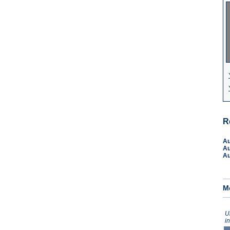
R
A
A
A
M
U
i