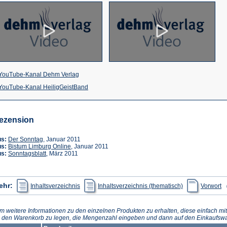
(Öffnet
YouTube-Kanal Dehm Verlag
in
(Öffnet
YouTube-Kanal HeiligGeistBand
einem
in
neuen
einem
ezension
Tab)
neuen
Tab)
(Öffnet
us:
Der Sonntag
, Januar 2011
in
(Öffnet
us:
Bistum Limburg Online
, Januar 2011
einem
(Öffnet
in
us:
Sonntagsblatt
, März 2011
neuen
in
einem
Tab)
einem
neuen
neuen
Tab)
Tab)
(Öffnet
(Öffnet
(Ö
ehr:
Inhaltsverzeichnis
Inhaltsverzeichnis (thematisch)
Vorwort
in
in
in
einem
einem
e
neuen
neuen
n
Tab)
Tab)
Ta
m weitere Informationen zu den einzelnen Produkten zu erhalten, diese einfach mit
n den Warenkorb zu legen, die Mengenzahl eingeben und dann auf den Einkaufswa