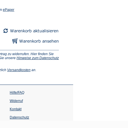
(Öffnet
em
ePaper
in
einem
neuen
Tab)
ag zu widerrufen. Hier finden Sie
 Sie unsere
Hinweise zum Datenschutz
(Öffnet
zlich
Versandkosten
an.
in
einem
neuen
Tab)
Hilfe/FAQ
Widerruf
Kontakt
Datenschutz
Impressum