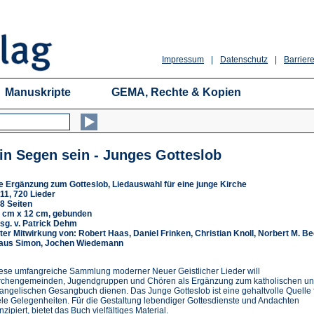
Impressum
|
Datenschutz
|
Barriere
Manuskripte
GEMA, Rechte & Kopien
in Segen sein - Junges Gotteslob
e Ergänzung zum Gotteslob, Liedauswahl für eine junge Kirche
11, 720 Lieder
8 Seiten
 cm x 12 cm, gebunden
sg. v. Patrick Dehm
ter Mitwirkung von: Robert Haas, Daniel Frinken, Christian Knoll, Norbert M. Be
aus Simon, Jochen Wiedemann
ese umfangreiche Sammlung moderner Neuer Geistlicher Lieder will
rchengemeinden, Jugendgruppen und Chören als Ergänzung zum katholischen u
angelischen Gesangbuch dienen. Das Junge Gotteslob ist eine gehaltvolle Quelle 
ele Gelegenheiten. Für die Gestaltung lebendiger Gottesdienste und Andachten
nzipiert, bietet das Buch vielfältiges Material.