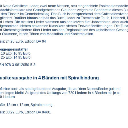
0 Neue Geistliche Lieder, zwei neue Messen, neu eingerichtete Psalmodiemodelle
dachtsformulare und Grundgebete des Glaubens zeigen die Bandbreite dieses B
r den Einsatz im Gemeindealltag. Das Buch ist entsprechend dem Gottesdienstverl
gliedert. Darüber hinaus enthält das Buch Lieder zu Themen wie Taufe, Hochzeit, 
d Leben. Die meisten Lieder stammen aus den letzten fünf Jahrzehnten, aber auch
fgenommen. Neben bekannten Klassikern stehen Erstveröffentlichungen. Die Zusa
d Kirchentagsliedern über Lieder aus den Regionalteilen des katholischen Gesa
r Ökumene, leisen Tönen von Meditation und Kontemplation.
eis: 24,95 Euro, Edition DV 04
ngenpreisstaffel
 10 Expl 16,95 Euro
 25 Expl 14,95 Euro
BN 978-3-9812050-5-3
usikerausgabe in 4 Bänden mit Spiralbindung
eferbar auch als spiralgebundene Ausgabe, die auf dem Notenständer gut und
fen liegen bleibt. Aufgrund des Umfangs von 720 Liedern in 4 Bänden mit je ca.
0 Liedern
ße: 18 cm x 12 cm, Spiralbindung.
eis: 33,99 Euro, Edition DV 04/01