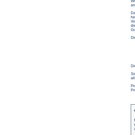
Wi
an
Da
he
Vo
di
Go
Di
Di
So
al
Pr
Pr