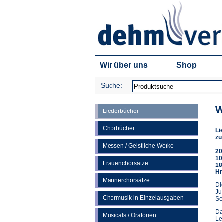
Wir über uns
Shop
Suche:
W
Liederbücher
Chorbücher
Li
zu
Messen / Geistliche Werke
20
10
Frauenchorsätze
18
Hr
Männerchorsätze
Di
Ju
Chormusik in Einzelausgaben
Se
Da
Musicals / Oratorien
Le