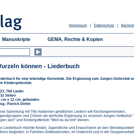
Impressum
|
Datenschutz
|
Barriere
Manuskripte
GEMA, Rechte & Kopien
urzeln können - Liederbuch
ederbuch für eine lebendige Gemeinde. Die Ergänzung zum Jungen Gotteslob u
m Kindergotteslob.
23, 766 Lieder
32 Seiten
 cm x 12 cm, gebunden
sg.: Patrick Dehm
ese Sammlung mit 766 modernen geistlichen Liedern will Kirchengemeinden,
gendgruppen und Chören als wertvolle Ergänzung zu unserem Jungen Gotteslob 
gen sein" und Kindergotteslob "Weil du da bist" dienen.
s Liederbuch möchte Kinder, Jugendliche und Erwachsene an den Wendepunkten
bens begleiten: in Familien-Gottesdiensten, im Unterricht und in der Gruppenarbeit