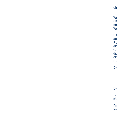
d
Wi
Sm
er
Wu
Da
au
Re
di
Ge
di
ei
Ha
Di
Di
So
kö
Pr
Pr