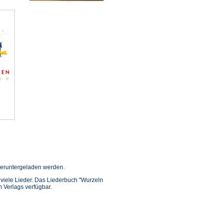
ffnet
eruntergeladen werden.
in viele Lieder. Das Liederbuch "Wurzeln
inem
m Verlags verfügbar.
euen
ab)