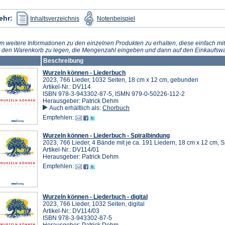
(Öffnet
(Öffnet
ehr:
Inhaltsverzeichnis
Notenbeispiel
in
in
einem
einem
neuen
neuen
Tab)
Tab)
m weitere Informationen zu den einzelnen Produkten zu erhalten, diese einfach mit
n den Warenkorb zu legen, die Mengenzahl eingeben und dann auf den Einkaufswa
Beschreibung
Wurzeln können - Liederbuch
2023, 766 Lieder, 1032 Seiten, 18 cm x 12 cm, gebunden
Artikel-Nr.: DV114
ISBN 978-3-943302-87-5, ISMN 979-0-50226-112-2
Herausgeber: Patrick Dehm
Auch erhältlich als:
Chorbuch
Empfehlen:
Wurzeln können - Liederbuch - Spiralbindung
2023, 766 Lieder, 4 Bände mit je ca. 191 Liedern, 18 cm x 12 cm, 
Artikel-Nr.: DV114/01
Herausgeber: Patrick Dehm
Empfehlen:
Wurzeln können - Liederbuch - digital
2023, 766 Lieder, 1032 Seiten, digital
Artikel-Nr.: DV114/03
ISBN 978-3-943302-87-5