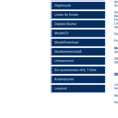
de
Orgelmusik
Sc
Da
Lieder für Kinder
Be
Fr
Li
Digitale Bücher
de
Musik/CD
Di
Pr
Musik/Download
Me
Musikwissenschaft
ab
IS
Urheberrecht
IS
Ein anziehendes NGL T-Shirt
M
Kinderbücher
Li
li
Leselust
Ma
Pr