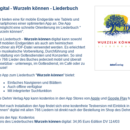
igital - Wurzeln können - Liederbuch
r bieten eine für mobile Endgeräte wie Tablets und
artphones einer optimierten App an. Die App
möglicht eine schnelle Orientierung im Liederbuch "
rzeln können".
s Liederbuch -
Wurzeln können
digital kann sowohl
f mobilen Endgeräten als auch am heimischen
chner als PDF-Datei verwendet werden. Es erleichtert
e musikalische Vorbereitung, Durchführung und
staltung von Gottesdiensten und Konzerten. So sind
e 766 Lieder des Buches jederzeit mobil und überall
nsetzbar - unterwegs, im Gottesdienst, im Café oder zu
use!
e App zum Liederbuch "
Wurzeln können
" bietet:
Einfaches Navigieren und Blättern
Auch offline verfügbar
Mit integrierter Suchfunktion
(Öffnet
(Ö
e Dehm Verlag App kann kostenlos in den App Stores von
Apple
und
Google Play
h
in
in
fort nach Installation der App findet sich eine kostenfreie Testversion mit Einblick 
einem
e
nnen" digital mit allen 766 Liedern ist direkt nach der Bestellung im Shop des Deh
neuen
n
Tab)
T
eis der App: Kostenlos
eis des Liederbuches
Wurzeln können
digital: 34,95 Euro Edition DV 114/03