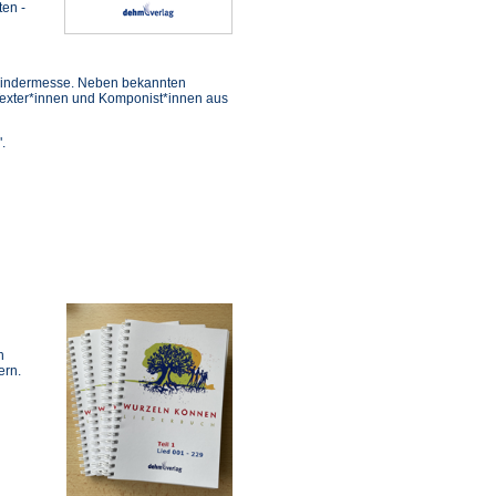
ten -
d Kindermesse. Neben bekannten
 Texter*innen und Komponist*innen aus
".
n
ern.