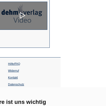
Hilfe/FAQ
Widerruf
Kontakt
Datenschutz
Impressum
Barrierefreiheit
re ist uns wichtig
(Öffnet