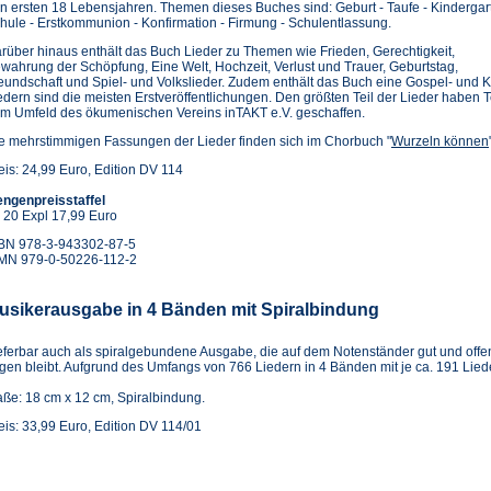
n ersten 18 Lebensjahren. Themen dieses Buches sind: Geburt - Taufe - Kindergar
hule - Erstkommunion - Konfirmation - Firmung - Schulentlassung.
rüber hinaus enthält das Buch Lieder zu Themen wie Frieden, Gerechtigkeit,
wahrung der Schöpfung, Eine Welt, Hochzeit, Verlust und Trauer, Geburtstag,
eundschaft und Spiel- und Volkslieder. Zudem enthält das Buch eine Gospel- un
edern sind die meisten Erstveröffentlichungen. Den größten Teil der Lieder haben
m Umfeld des ökumenischen Vereins inTAKT e.V. geschaffen.
e mehrstimmigen Fassungen der Lieder finden sich im Chorbuch "
Wurzeln können
eis: 24,99 Euro, Edition DV 114
ngenpreisstaffel
 20 Expl 17,99 Euro
BN 978-3-943302-87-5
MN 979-0-50226-112-2
usikerausgabe in 4 Bänden mit Spiralbindung
eferbar auch als spiralgebundene Ausgabe, die auf dem Notenständer gut und offe
egen bleibt. Aufgrund des Umfangs von 766 Liedern in 4 Bänden mit je ca. 191 Lied
ße: 18 cm x 12 cm, Spiralbindung.
eis: 33,99 Euro, Edition DV 114/01