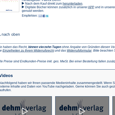
Herausgeber: Patrick Dehm
(Öffnet
Nach dem Kauf direkt zum
herunterladen
.
in
(Öffnet
Digitale Bücher können zusätzlich in unserer
APP
und in unser
einem
in
genutzt werden.
neuen
einem
Empfehlen:
Tab)
neuen
Tab)
ie haben das Recht,
binnen vierzehn Tagen
ohne Angabe von Gründen diesen Vertr
(Öffnet
(Öffnet
ie
Einzelheiten zu Ihrem Widerrufsrecht
und das
Widerrufsformular
. Bitte beachten
ffnet
in
in
einem
einem
inem
neuen
neuen
lle Preise sind Endkunden-Preise inkl. ges. MwSt. Bei einer Bestellung fallen zusät
euen
Tab)
Tab)
ab)
Videos
Nachfolgend haben wir Ihnen passende Medieninhalte zusammengestellt. Wenn Sie
externe Inhalte und Daten von YouTube nachgeladen. Gerne können Sie auch gez
aufrufen.