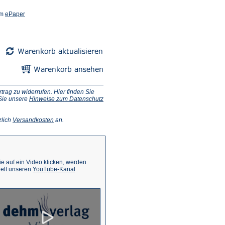
(Öffnet
em
ePaper
in
einem
neuen
Tab)
ag zu widerrufen. Hier finden Sie
 Sie unsere
Hinweise zum Datenschutz
(Öffnet
zlich
Versandkosten
an.
in
einem
neuen
Tab)
 auf ein Video klicken, werden
(Öffnet
ielt unseren
YouTube-Kanal
in
einem
neuen
Tab)