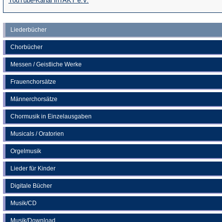
YouTube-Kanal inTAKT e.V.
in
einem
einem
neuen
Liederbücher
neuen
Tab)
Chorbücher
Tab)
Messen / Geistliche Werke
Frauenchorsätze
Männerchorsätze
Chormusik in Einzelausgaben
Musicals / Oratorien
Orgelmusik
Lieder für Kinder
Digitale Bücher
Musik/CD
Musik/Download