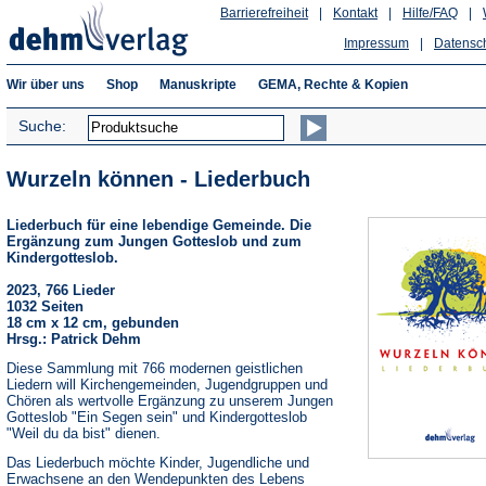
Barrierefreiheit
|
Kontakt
|
Hilfe/FAQ
|
Impressum
|
Datensc
Wir über uns
Shop
Manuskripte
GEMA, Rechte & Kopien
Suche:
Wurzeln können - Liederbuch
Liederbuch für eine lebendige Gemeinde. Die
Ergänzung zum Jungen Gotteslob und zum
Kindergotteslob.
2023, 766 Lieder
1032 Seiten
18 cm x 12 cm, gebunden
Hrsg.: Patrick Dehm
Diese Sammlung mit 766 modernen geistlichen
Liedern will Kirchengemeinden, Jugendgruppen und
Chören als wertvolle Ergänzung zu unserem Jungen
Gotteslob "Ein Segen sein" und Kindergotteslob
"Weil du da bist" dienen.
Das Liederbuch möchte Kinder, Jugendliche und
Erwachsene an den Wendepunkten des Lebens