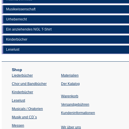
Musikwissenschaft
Urheberrecht
Ein anziehendes NGL T-Shirt
Kinderbücher
Leselust
Shop
Liederbücher
Materialien
(Öffnet
Chor und Bandbücher
Der Katalog
in
einem
Kinderbücher
neuen
Warenkorb
Tab)
Leselust
Versandgebühren
Musicals / Oratorien
Kundeninformationen
Musik und CD´s
Messen
Wir über uns