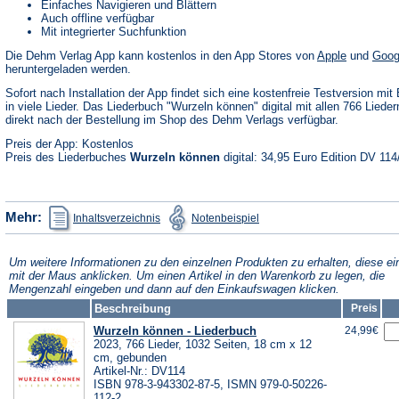
Einfaches Navigieren und Blättern
Auch offline verfügbar
Mit integrierter Suchfunktion
(Öffnet
Die Dehm Verlag App kann kostenlos in den App Stores von
Apple
und
Goog
in
heruntergeladen werden.
einem
neuen
Sofort nach Installation der App findet sich eine kostenfreie Testversion mit 
Tab)
in viele Lieder. Das Liederbuch "Wurzeln können" digital mit allen 766 Liedern
direkt nach der Bestellung im Shop des Dehm Verlags verfügbar.
Preis der App: Kostenlos
Preis des Liederbuches
Wurzeln können
digital: 34,95 Euro Edition DV 114
(Öffnet
(Öffnet
Mehr:
Inhaltsverzeichnis
Notenbeispiel
in
in
einem
einem
neuen
neuen
Tab)
Tab)
Um weitere Informationen zu den einzelnen Produkten zu erhalten, diese ei
mit der Maus anklicken. Um einen Artikel in den Warenkorb zu legen, die
Mengenzahl eingeben und dann auf den Einkaufswagen klicken.
Beschreibung
Preis
Wurzeln können - Liederbuch
24,99€
2023, 766 Lieder, 1032 Seiten, 18 cm x 12
cm, gebunden
Artikel-Nr.: DV114
ISBN 978-3-943302-87-5, ISMN 979-0-50226-
112-2