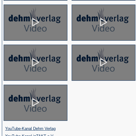
(Öffnet
YouTube-Kanal Dehm Verlag
(Öffnet
in