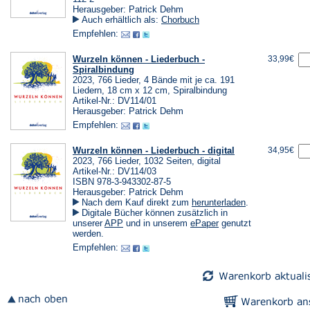
Herausgeber: Patrick Dehm
Auch erhältlich als:
Chorbuch
Empfehlen:
Wurzeln können - Liederbuch -
33,99€
Spiralbindung
2023, 766 Lieder, 4 Bände mit je ca. 191
Liedern, 18 cm x 12 cm, Spiralbindung
Artikel-Nr.: DV114/01
Herausgeber: Patrick Dehm
Empfehlen:
Wurzeln können - Liederbuch - digital
34,95€
2023, 766 Lieder, 1032 Seiten, digital
Artikel-Nr.: DV114/03
ISBN 978-3-943302-87-5
Herausgeber: Patrick Dehm
(Öffnet
Nach dem Kauf direkt zum
herunterladen
.
in
Digitale Bücher können zusätzlich in
einem
(Öffnet
(Öffnet
unserer
APP
und in unserem
ePaper
genutzt
neuen
in
in
werden.
Tab)
einem
einem
Empfehlen:
neuen
neuen
Tab)
Tab)