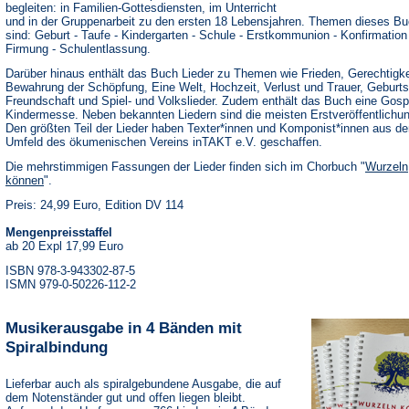
begleiten: in Familien-Gottesdiensten, im Unterricht
und in der Gruppenarbeit zu den ersten 18 Lebensjahren. Themen dieses B
sind: Geburt - Taufe - Kindergarten - Schule - Erstkommunion - Konfirmation
Firmung - Schulentlassung.
Darüber hinaus enthält das Buch Lieder zu Themen wie Frieden, Gerechtigke
Bewahrung der Schöpfung, Eine Welt, Hochzeit, Verlust und Trauer, Geburts
Freundschaft und Spiel- und Volkslieder. Zudem enthält das Buch eine Gosp
Kindermesse. Neben bekannten Liedern sind die meisten Erstveröffentlichu
Den größten Teil der Lieder haben Texter*innen und Komponist*innen aus d
Umfeld des ökumenischen Vereins inTAKT e.V. geschaffen.
Die mehrstimmigen Fassungen der Lieder finden sich im Chorbuch "
Wurzeln
können
".
Preis: 24,99 Euro, Edition DV 114
Mengenpreisstaffel
ab 20 Expl 17,99 Euro
ISBN 978-3-943302-87-5
ISMN 979-0-50226-112-2
Musikerausgabe in 4 Bänden mit
Spiralbindung
Lieferbar auch als spiralgebundene Ausgabe, die auf
dem Notenständer gut und offen liegen bleibt.