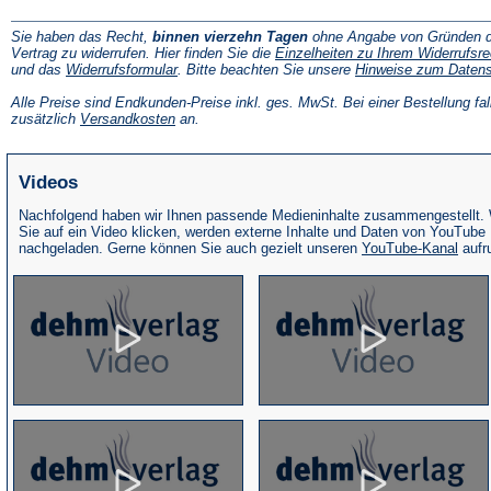
Sie haben das Recht,
binnen vierzehn Tagen
ohne Angabe von Gründen d
Vertrag zu widerrufen. Hier finden Sie die
Einzelheiten zu Ihrem Widerrufsre
(Öffnet
und das
Widerrufsformular
. Bitte beachten Sie unsere
Hinweise zum Daten
in
einem
Alle Preise sind Endkunden-Preise inkl. ges. MwSt. Bei einer Bestellung fal
neuen
(Öffnet
zusätzlich
Versandkosten
an.
Tab)
in
einem
neuen
Videos
Tab)
Nachfolgend haben wir Ihnen passende Medieninhalte zusammengestellt.
Sie auf ein Video klicken, werden externe Inhalte und Daten von YouTube
(Öffne
nachgeladen. Gerne können Sie auch gezielt unseren
YouTube-Kanal
aufr
in
eine
neue
Tab)