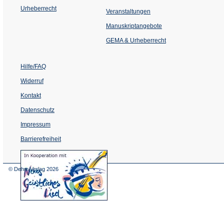
Urheberrecht
(Öffnet
Veranstaltungen
in
einem
Manuskriptangebote
neuen
Tab)
GEMA & Urheberrecht
Hilfe/FAQ
Widerruf
Kontakt
Datenschutz
Impressum
Barrierefreiheit
(Öffnet
in
einem
© Dehm Verlag
2026
neuen
Tab)