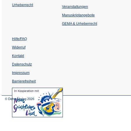
Urheberrecht
(Öffnet
Veranstaltungen
in
einem
Manuskriptangebote
neuen
Tab)
GEMA & Urheberrecht
Hilfe/FAQ
Widerruf
Kontakt
Datenschutz
Impressum
Barrierefreiheit
(Öffnet
in
einem
© Dehm Verlag
2026
neuen
Tab)