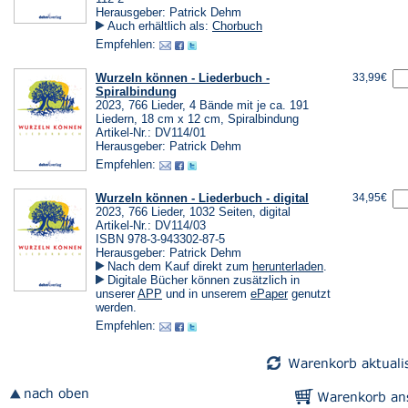
Herausgeber: Patrick Dehm
Auch erhältlich als:
Chorbuch
Empfehlen:
Wurzeln können - Liederbuch -
33,99€
Spiralbindung
2023, 766 Lieder, 4 Bände mit je ca. 191
Liedern, 18 cm x 12 cm, Spiralbindung
Artikel-Nr.: DV114/01
Herausgeber: Patrick Dehm
Empfehlen:
Wurzeln können - Liederbuch - digital
34,95€
2023, 766 Lieder, 1032 Seiten, digital
Artikel-Nr.: DV114/03
ISBN 978-3-943302-87-5
Herausgeber: Patrick Dehm
(Öffnet
Nach dem Kauf direkt zum
herunterladen
.
in
Digitale Bücher können zusätzlich in
einem
(Öffnet
(Öffnet
unserer
APP
und in unserem
ePaper
genutzt
neuen
in
in
werden.
Tab)
einem
einem
Empfehlen:
neuen
neuen
Tab)
Tab)