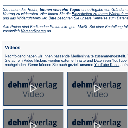
Sie haben das Recht,
binnen vierzehn Tagen
ohne Angabe von Gründen d
Vertrag zu widerrufen. Hier finden Sie die
Einzelheiten zu Ihrem Widerrufsre
(Öffnet
und das
Widerrufsformular
. Bitte beachten Sie unsere
Hinweise zum Daten
in
einem
Alle Preise sind Endkunden-Preise inkl. ges. MwSt. Bei einer Bestellung fal
neuen
(Öffnet
zusätzlich
Versandkosten
an.
Tab)
in
einem
neuen
Videos
Tab)
Nachfolgend haben wir Ihnen passende Medieninhalte zusammengestellt.
Sie auf ein Video klicken, werden externe Inhalte und Daten von YouTube
(Öffne
nachgeladen. Gerne können Sie auch gezielt unseren
YouTube-Kanal
aufr
in
eine
neue
Tab)