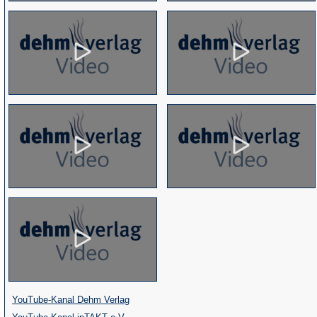
(Öffnet
YouTube-Kanal Dehm Verlag
(Öffnet
in