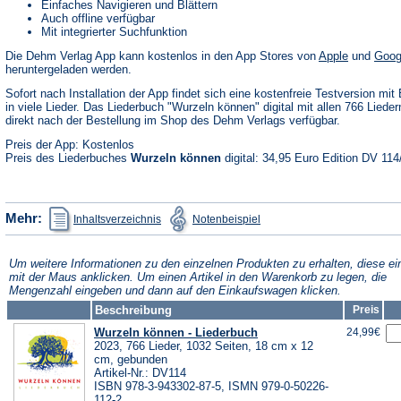
Einfaches Navigieren und Blättern
Auch offline verfügbar
Mit integrierter Suchfunktion
(Öffnet
Die Dehm Verlag App kann kostenlos in den App Stores von
Apple
und
Goog
in
heruntergeladen werden.
einem
neuen
Sofort nach Installation der App findet sich eine kostenfreie Testversion mit 
Tab)
in viele Lieder. Das Liederbuch "Wurzeln können" digital mit allen 766 Liedern
direkt nach der Bestellung im Shop des Dehm Verlags verfügbar.
Preis der App: Kostenlos
Preis des Liederbuches
Wurzeln können
digital: 34,95 Euro Edition DV 114
(Öffnet
(Öffnet
Mehr:
Inhaltsverzeichnis
Notenbeispiel
in
in
einem
einem
neuen
neuen
Tab)
Tab)
Um weitere Informationen zu den einzelnen Produkten zu erhalten, diese ei
mit der Maus anklicken. Um einen Artikel in den Warenkorb zu legen, die
Mengenzahl eingeben und dann auf den Einkaufswagen klicken.
Beschreibung
Preis
Wurzeln können - Liederbuch
24,99€
2023, 766 Lieder, 1032 Seiten, 18 cm x 12
cm, gebunden
Artikel-Nr.: DV114
ISBN 978-3-943302-87-5, ISMN 979-0-50226-
112-2