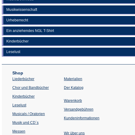
Musikwissenschaft
Urheberrecht
Ein anziehendes NGL T-Shirt
Kinderbücher
Leselust
Shop
Liederbücher
Materialien
(Öffnet
Chor und Bandbücher
Der Katalog
in
einem
Kinderbücher
neuen
Warenkorb
Tab)
Leselust
Versandgebühren
Musicals / Oratorien
Kundeninformationen
Musik und CD´s
Messen
Wir über uns