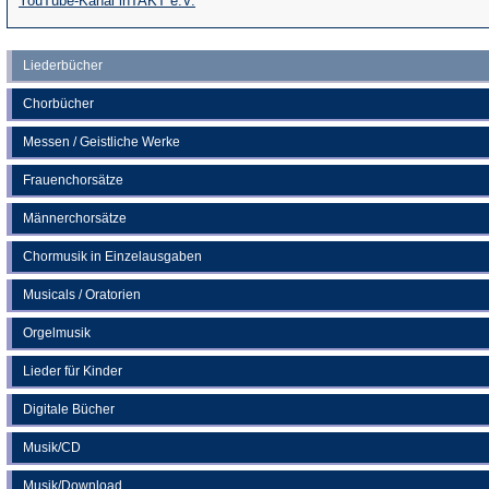
YouTube-Kanal inTAKT e.V.
in
einem
einem
neuen
Liederbücher
neuen
Tab)
Chorbücher
Tab)
Messen / Geistliche Werke
Frauenchorsätze
Männerchorsätze
Chormusik in Einzelausgaben
Musicals / Oratorien
Orgelmusik
Lieder für Kinder
Digitale Bücher
Musik/CD
Musik/Download