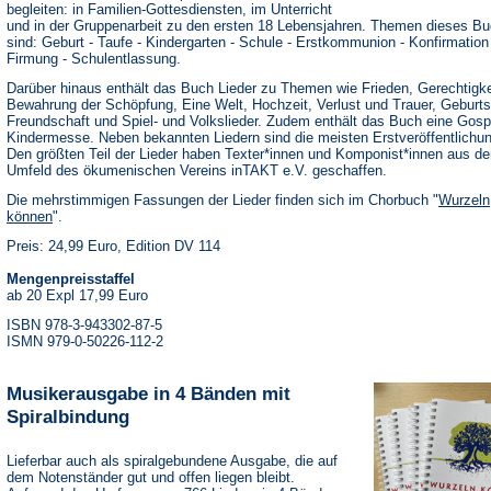
begleiten: in Familien-Gottesdiensten, im Unterricht
und in der Gruppenarbeit zu den ersten 18 Lebensjahren. Themen dieses B
sind: Geburt - Taufe - Kindergarten - Schule - Erstkommunion - Konfirmation
Firmung - Schulentlassung.
Darüber hinaus enthält das Buch Lieder zu Themen wie Frieden, Gerechtigke
Bewahrung der Schöpfung, Eine Welt, Hochzeit, Verlust und Trauer, Geburts
Freundschaft und Spiel- und Volkslieder. Zudem enthält das Buch eine Gosp
Kindermesse. Neben bekannten Liedern sind die meisten Erstveröffentlichu
Den größten Teil der Lieder haben Texter*innen und Komponist*innen aus d
Umfeld des ökumenischen Vereins inTAKT e.V. geschaffen.
Die mehrstimmigen Fassungen der Lieder finden sich im Chorbuch "
Wurzeln
können
".
Preis: 24,99 Euro, Edition DV 114
Mengenpreisstaffel
ab 20 Expl 17,99 Euro
ISBN 978-3-943302-87-5
ISMN 979-0-50226-112-2
Musikerausgabe in 4 Bänden mit
Spiralbindung
Lieferbar auch als spiralgebundene Ausgabe, die auf
dem Notenständer gut und offen liegen bleibt.