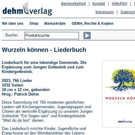
Barrierefreiheit
|
Kontakt
|
Hilfe/FAQ
|
Impressum
|
Datensc
Wir über uns
Shop
Manuskripte
GEMA, Rechte & Kopien
Suche:
Wurzeln können - Liederbuch
Liederbuch für eine lebendige Gemeinde. Die
Ergänzung zum Jungen Gotteslob und zum
Kindergotteslob.
2023, 766 Lieder
1032 Seiten
18 cm x 12 cm, gebunden
Hrsg.: Patrick Dehm
Diese Sammlung mit 766 modernen geistlichen
Liedern will Kirchengemeinden, Jugendgruppen und
Chören als wertvolle Ergänzung zu unserem Jungen
Gotteslob "Ein Segen sein" und Kindergotteslob
"Weil du da bist" dienen.
Das Liederbuch möchte Kinder, Jugendliche und
Erwachsene an den Wendepunkten des Lebens