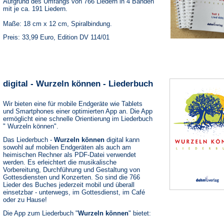
Aufgrund des Umfangs von 766 Liedern in 4 Bänden
mit je ca. 191 Liedern.
Maße: 18 cm x 12 cm, Spiralbindung.
Preis: 33,99 Euro, Edition DV 114/01
digital - Wurzeln können - Liederbuch
Wir bieten eine für mobile Endgeräte wie Tablets
und Smartphones einer optimierten App an. Die App
ermöglicht eine schnelle Orientierung im Liederbuch
" Wurzeln können".
Das Liederbuch -
Wurzeln können
digital kann
sowohl auf mobilen Endgeräten als auch am
heimischen Rechner als PDF-Datei verwendet
werden. Es erleichtert die musikalische
Vorbereitung, Durchführung und Gestaltung von
Gottesdiensten und Konzerten. So sind die 766
Lieder des Buches jederzeit mobil und überall
einsetzbar - unterwegs, im Gottesdienst, im Café
oder zu Hause!
Die App zum Liederbuch "
Wurzeln können
" bietet: