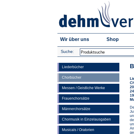
Wir über uns
Shop
Suche:
B
Liederbücher
Chorbücher
Li
Ch
20
Messen / Geistliche Werke
24
19
Frauenchorsätze
Mu
De
Männerchorsätze
Ju
un
Chormusik in Einzelausgaben
de
un
Ar
Musicals / Oratorien
ge