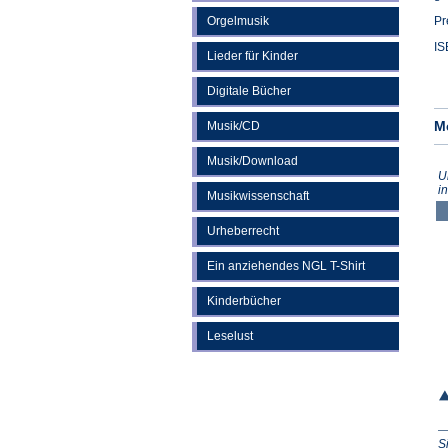
Orgelmusik
Pr
IS
Lieder für Kinder
Digitale Bücher
M
Musik/CD
Musik/Download
U
i
Musikwissenschaft
Urheberrecht
Ein anziehendes NGL T-Shirt
Kinderbücher
Leselust
S