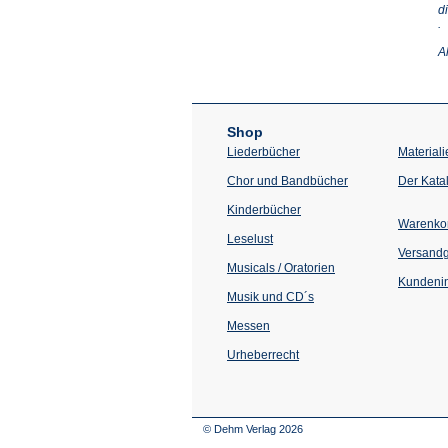
d
(Ö
.
in
e
A
n
T
Shop
Liederbücher
Materiali
Chor und Bandbücher
Der Kata
Kinderbücher
Warenko
Leselust
Versand
Musicals / Oratorien
Kundenin
Musik und CD´s
Messen
Urheberrecht
© Dehm Verlag
2026