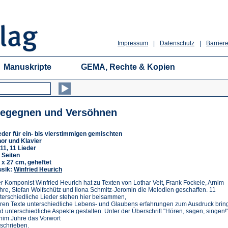
Impressum
|
Datenschutz
|
Barriere
Manuskripte
GEMA, Rechte & Kopien
egegnen und Versöhnen
eder für ein- bis vierstimmigen gemischten
or und Klavier
11, 11 Lieder
 Seiten
 x 27 cm, geheftet
sik:
Winfried Heurich
r Komponist Winfried Heurich hat zu Texten von Lothar Veit, Frank Fockele, Arnim
hre, Stefan Wolfschütz und Ilona Schmitz-Jeromin die Melodien geschaffen. 11
terschiedliche Lieder stehen hier beisammen,
ren Texte unterschiedliche Lebens- und Glaubens erfahrungen zum Ausdruck brin
d unterschiedliche Aspekte gestalten. Unter der Überschrift "Hören, sagen, singen!"
nim Juhre das Vorwort
schrieben.