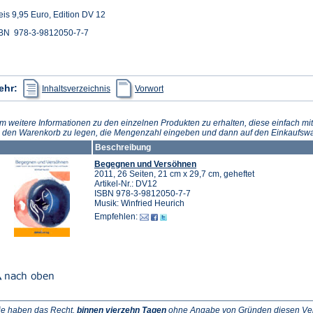
eis 9,95 Euro, Edition DV 12
BN 978-3-9812050-7-7
(Öffnet
(Öffnet
ehr:
Inhaltsverzeichnis
Vorwort
in
in
einem
einem
neuen
neuen
Tab)
Tab)
m weitere Informationen zu den einzelnen Produkten zu erhalten, diese einfach mit
n den Warenkorb zu legen, die Mengenzahl eingeben und dann auf den Einkaufswa
Beschreibung
Begegnen und Versöhnen
2011, 26 Seiten, 21 cm x 29,7 cm, geheftet
Artikel-Nr.: DV12
ISBN 978-3-9812050-7-7
Musik: Winfried Heurich
Empfehlen:
ie haben das Recht,
binnen vierzehn Tagen
ohne Angabe von Gründen diesen Vertr