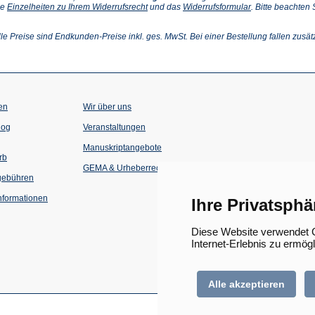
(Öffnet
(Öffnet
ie
Einzelheiten zu Ihrem Widerrufsrecht
und das
Widerrufsformular
. Bitte beachten
ffnet
in
in
einem
einem
inem
neuen
neuen
lle Preise sind Endkunden-Preise inkl. ges. MwSt. Bei einer Bestellung fallen zusät
euen
Tab)
Tab)
ab)
en
Wir über uns
(Öffnet
(Öffnet
log
Veranstaltungen
in
in
einem
einem
Manuskriptangebote
neuen
neuen
rb
Tab)
Tab)
GEMA & Urheberrecht
gebühren
formationen
Ihre Privatsphä
Diese Website verwendet C
Internet-Erlebnis zu ermög
Alle akzeptieren