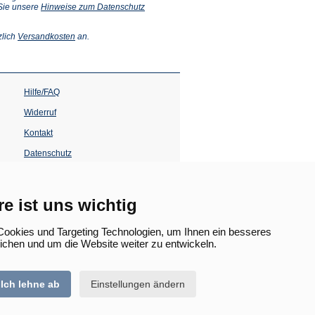
 Sie unsere
Hinweise zum Datenschutz
(Öffnet
zlich
Versandkosten
an.
in
einem
neuen
Tab)
Hilfe/FAQ
Widerruf
Kontakt
Datenschutz
Impressum
Barrierefreiheit
re ist uns wichtig
(Öffnet
in
ookies und Targeting Technologien, um Ihnen ein besseres
einem
lichen und um die Website weiter zu entwickeln.
neuen
Tab)
Ich lehne ab
Einstellungen ändern