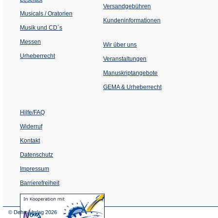
Versandgebühren
Musicals / Oratorien
Kundeninformationen
Musik und CD´s
Messen
Wir über uns
Urheberrecht
(Öffnet
Veranstaltungen
in
einem
Manuskriptangebote
neuen
Tab)
GEMA & Urheberrecht
Hilfe/FAQ
Widerruf
Kontakt
Datenschutz
Impressum
Barrierefreiheit
(Öffnet
in
einem
© Dehm Verlag
2026
neuen