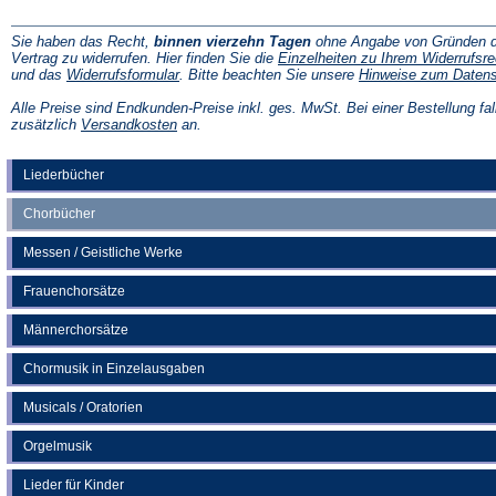
Sie haben das Recht,
binnen vierzehn Tagen
ohne Angabe von Gründen d
Vertrag zu widerrufen. Hier finden Sie die
Einzelheiten zu Ihrem Widerrufsre
(Öffnet
und das
Widerrufsformular
. Bitte beachten Sie unsere
Hinweise zum Daten
in
einem
Alle Preise sind Endkunden-Preise inkl. ges. MwSt. Bei einer Bestellung fal
neuen
(Öffnet
zusätzlich
Versandkosten
an.
Tab)
in
einem
neuen
Liederbücher
Tab)
Chorbücher
Messen / Geistliche Werke
Frauenchorsätze
Männerchorsätze
Chormusik in Einzelausgaben
Musicals / Oratorien
Orgelmusik
Lieder für Kinder