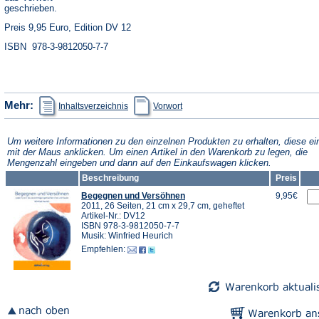
geschrieben.
Preis 9,95 Euro, Edition DV 12
ISBN 978-3-9812050-7-7
(Öffnet
(Öffnet
Mehr:
Inhaltsverzeichnis
Vorwort
in
in
einem
einem
neuen
neuen
Tab)
Tab)
Um weitere Informationen zu den einzelnen Produkten zu erhalten, diese ei
mit der Maus anklicken. Um einen Artikel in den Warenkorb zu legen, die
Mengenzahl eingeben und dann auf den Einkaufswagen klicken.
Beschreibung
Preis
Begegnen und Versöhnen
9,95€
2011, 26 Seiten, 21 cm x 29,7 cm, geheftet
Artikel-Nr.: DV12
ISBN 978-3-9812050-7-7
Musik: Winfried Heurich
Empfehlen: