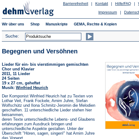
Barrierefreiheit
|
Kontakt
|
Hilfe/FAQ
|
Impressum
|
Datensc
Wir über uns
Shop
Manuskripte
GEMA, Rechte & Kopien
Suche:
Begegnen und Versöhnen
Lieder für ein- bis vierstimmigen gemischten
Chor und Klavier
2011, 11 Lieder
24 Seiten
19 x 27 cm, geheftet
Musik:
Winfried Heurich
Der Komponist Winfried Heurich hat zu Texten von
Lothar Veit, Frank Fockele, Arnim Juhre, Stefan
Wolfschütz und Ilona Schmitz-Jeromin die Melodien
geschaffen. 11 unterschiedliche Lieder stehen hier
beisammen,
deren Texte unterschiedliche Lebens- und Glaubens
erfahrungen zum Ausdruck bringen und
unterschiedliche Aspekte gestalten. Unter der
Überschrift "Hören, sagen, singen!" hat Arnim Juhre
das Vorwort