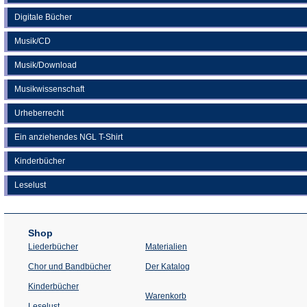
Digitale Bücher
Musik/CD
Musik/Download
Musikwissenschaft
Urheberrecht
Ein anziehendes NGL T-Shirt
Kinderbücher
Leselust
Shop
Liederbücher
Materialien
(Öffnet
Chor und Bandbücher
Der Katalog
in
einem
Kinderbücher
neuen
Warenkorb
Tab)
Leselust