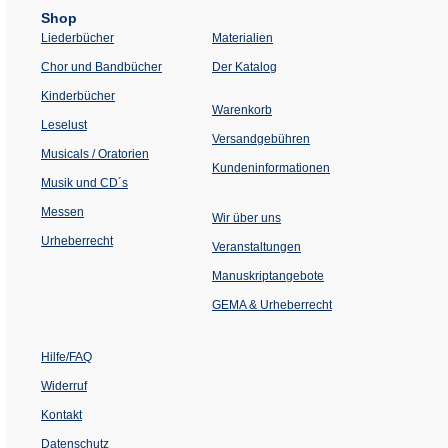
Shop
Liederbücher
Materialien
(Öffnet
Chor und Bandbücher
Der Katalog
in
einem
Kinderbücher
neuen
Warenkorb
Tab)
Leselust
Versandgebühren
Musicals / Oratorien
Kundeninformationen
Musik und CD´s
Messen
Wir über uns
Urheberrecht
(Öffnet
Veranstaltungen
in
einem
Manuskriptangebote
neuen
Tab)
GEMA & Urheberrecht
Hilfe/FAQ
Widerruf
Kontakt
Datenschutz