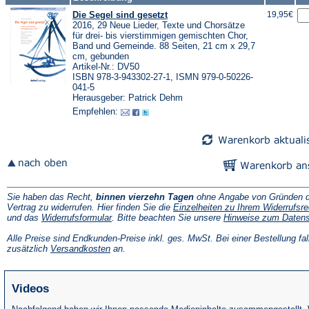
Die Segel sind gesetzt
19,95€
2016, 29 Neue Lieder, Texte und Chorsätze
für drei- bis vierstimmigen gemischten Chor,
Band und Gemeinde. 88 Seiten, 21 cm x 29,7
cm, gebunden
Artikel-Nr.: DV50
ISBN 978-3-943302-27-1, ISMN 979-0-50226-
041-5
Herausgeber: Patrick Dehm
Empfehlen:
Sie haben das Recht,
binnen vierzehn Tagen
ohne Angabe von Gründen d
Vertrag zu widerrufen. Hier finden Sie die
Einzelheiten zu Ihrem Widerrufsre
(Öffnet
und das
Widerrufsformular
. Bitte beachten Sie unsere
Hinweise zum Daten
in
einem
Alle Preise sind Endkunden-Preise inkl. ges. MwSt. Bei einer Bestellung fal
neuen
(Öffnet
zusätzlich
Versandkosten
an.
Tab)
in
einem
neuen
Videos
Tab)