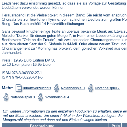
Leadsheet dazu einstimmig gesetzt, so dass sie als Vorlage zur Gestaltung
Liedblättern verwendet werden können.
Herausragend ist die Vielseitigkeit in diesem Band: Sie reicht vom anspruch
Chorsatz bis zur feierlichen Hymne, vom schlichten Lied bis zum großen Po
Song. Das Buch enthält 14 Erstveröffentlichungen.
Ganz bewusst knüpfen einige Texte an überaus bekannte Musik an: Etwa zu
Melodie "Danke, für diesen guten Morgen", in Form einer Liebeserklärung zu
Beethovens "Ode an die Freude", mit zwei optionalen Chorarrangements zu
aus dem vierten Satz der 9. Sinfonie in d-Moll. Oder einem neuem Text und
Chorarrangement zu "Morning has broken", dem gölischen Volkslied aus de
Jahrhundert.
Preis : 19,95 Euro Edition DV 50
ab 10 Exemplaren 16,95 Euro
ISBN 978-3-943302-27-1
ISMN 979-0-50226-041-5
(Öffnet
(Öffnet
(Öffn
Mehr:
Inhaltsverzeichnis
Notenbeispiel 1
Notenbeispiel 2
in
in
in
einem
einem
ein
(Öffnet
(Öffnet
Notenbeispiel 3
Notenbeispiel 4
neuen
neuen
neu
in
in
Tab)
Tab)
Tab)
einem
einem
neuen
neuen
Tab)
Tab)
Um weitere Informationen zu den einzelnen Produkten zu erhalten, diese ei
mit der Maus anklicken. Um einen Artikel in den Warenkorb zu legen, die
Mengenzahl eingeben und dann auf den Einkaufswagen klicken.
Beschreibung
Preis