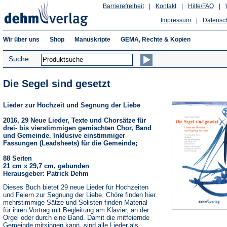
Barrierefreiheit
|
Kontakt
|
Hilfe/FAQ
|
Impressum
|
Datensc
Wir über uns
Shop
Manuskripte
GEMA, Rechte & Kopien
Suche:
Die Segel sind gesetzt
Lieder zur Hochzeit und Segnung der Liebe
2016, 29 Neue Lieder, Texte und Chorsätze für
drei- bis vierstimmigen gemischten Chor, Band
und Gemeinde. Inklusive einstimmiger
Fassungen (Leadsheets) für die Gemeinde;
88 Seiten
21 cm x 29,7 cm, gebunden
Herausgeber: Patrick Dehm
Dieses Buch bietet 29 neue Lieder für Hochzeiten
und Feiern zur Segnung der Liebe. Chöre finden hier
mehrstimmige Sätze und Solisten finden Material
für ihren Vortrag mit Begleitung am Klavier, an der
Orgel oder durch eine Band. Damit die mitfeiernde
Gemeinde mitsingen kann, sind alle Lieder als