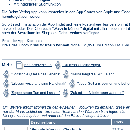
Mit integrierter Suchfunktion
(Öffnet
Die Dehm Verlag App kann kostenlos in den App Stores von
Apple
und
Goog
in
heruntergeladen werden.
einem
neuen
Sofort nach Installation der App findet sich eine kostenfreie Testversion mit 
Tab)
in viele Lieder. Das Chorbuch "Wurzeln können" digital mit allen Liedern ist d
nach der Bestellung im Shop des Dehm Verlags verfügbar.
Preis der App: Kostenlos
Preis des Chorbuches
Wurzeln können
digital: 34,95 Euro Edition DV 114/
(Öffnet
(Öffnet
Mehr:
Inhaltsverzeichnis
"Du kennst meine Angst"
in
in
einem
einem
(Öffnet
(Öffnet
"Gott ist die Quelle des Lebens"
"Heute fängt die Schule an"
neuen
neuen
in
in
Tab)
Tab)
einem
einem
(Öffnet
"Lift your voice and sing Hallelujah"
"Möge Gott uns segnen und behü
neuen
neuen
in
Tab)
Tab)
einem
(Öffnet
(Öff
"Segne unser Tun und Lassen"
"Zukunft heißt behutsam wandeln"
neuen
in
in
Tab)
einem
ein
neuen
neu
Tab)
Tab
Um weitere Informationen zu den einzelnen Produkten zu erhalten, diese ei
mit der Maus anklicken. Um einen Artikel in den Warenkorb zu legen, die
Mengenzahl eingeben und dann auf den Einkaufswagen klicken.
Beschreibung
Preis
Wurzeln können - Chorbuch
29,95€