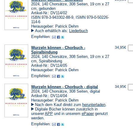
2024, 140 Chorsätze, 308 Seiten, 19 cm x 27
cm, gebunden
Artikel-Nr.: DV114/02
ISBN 978-3-943302-88-9, ISMN 979-0-50226-
114-6
Herausgeber: Patrick Dehm
Auch erhältlich als:
Liederbuch
Empfehlen:
Wurzeln können - Chorbuch -
34,95€
Spiralbindung
2024, 140 Chorsätze, 308 Seiten, 19 cm x 27
cm, Spiralbindung
Artikel-Nr.: DV114/05
Herausgeber: Patrick Dehm
Empfehlen:
Wurzeln können - Chorbuch - digital
34,95€
2024, 140 Chorsätze, 308 Seiten, digital
Artikel-Nr.: DV114/04
Herausgeber: Patrick Dehm
(Öffnet
Nach dem Kauf direkt zum
herunterladen
.
in
Digitale Bücher können zusätzlich in
einem
(Öffnet
(Öffnet
unserer
APP
und in unserem
ePaper
genutzt
neuen
in
in
werden.
Tab)
einem
einem
Empfehlen:
neuen
neuen
Tab)
Tab)