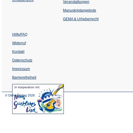
(Öffnet
Veranstaltungen
in
einem
Manuskriptangebote
neuen
Tab)
GEMA & Urheberrecht
Hilfe/FAQ
Widerruf
Kontakt
Datenschutz
Impressum
Barrierefreiheit
(Öffnet
in
einem
© Dehm Verlag
2026
neuen
Tab)