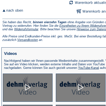
Sie haben das Recht,
binnen vierzehn Tagen
ohne Angabe von Gründen d
Vertrag zu widerrufen. Hier finden Sie die
Einzelheiten zu Ihrem Widerrufsre
(Öffnet
und das
Widerrufsformular
. Bitte beachten Sie unsere
Hinweise zum Daten
in
einem
Alle Preise sind Endkunden-Preise inkl. ges. MwSt. Bei einer Bestellung fal
neuen
(Öffnet
zusätzlich
Versandkosten
an.
Tab)
in
einem
neuen
Videos
Tab)
Nachfolgend haben wir Ihnen passende Medieninhalte zusammengestellt.
Sie auf ein Video klicken, werden externe Inhalte und Daten von YouTube
(Öffne
nachgeladen. Gerne können Sie auch gezielt unseren
YouTube-Kanal
aufr
in
eine
neue
Tab)