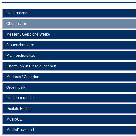
in
einem
Liederbücher
neuen
Chorbücher
Tab)
Messen / Geistliche Werke
Frauenchorsätze
Männerchorsätze
Chormusik in Einzelausgaben
Musicals / Oratorien
Orgelmusik
Lieder für Kinder
Digitale Bücher
Musik/CD
Musik/Download