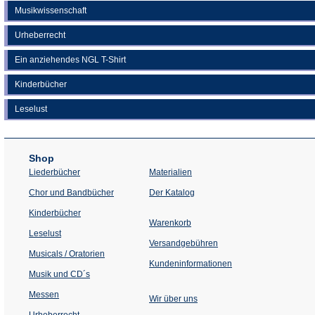
Musikwissenschaft
Urheberrecht
Ein anziehendes NGL T-Shirt
Kinderbücher
Leselust
Shop
Liederbücher
Materialien
(Öffnet
Chor und Bandbücher
Der Katalog
in
einem
Kinderbücher
neuen
Warenkorb
Tab)
Leselust
Versandgebühren
Musicals / Oratorien
Kundeninformationen
Musik und CD´s
Messen
Wir über uns
Urheberrecht