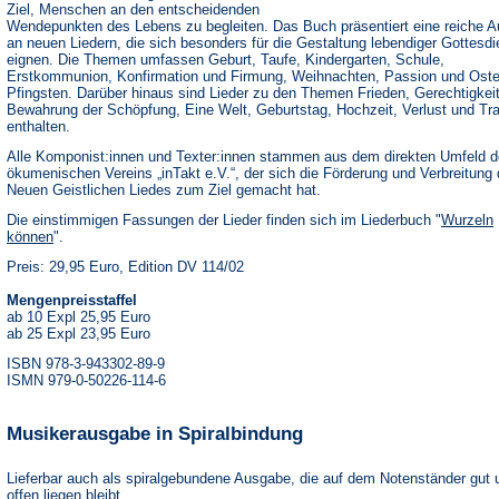
Ziel, Menschen an den entscheidenden
Wendepunkten des Lebens zu begleiten. Das Buch präsentiert eine reiche 
an neuen Liedern, die sich besonders für die Gestaltung lebendiger Gottesdi
eignen. Die Themen umfassen Geburt, Taufe, Kindergarten, Schule,
Erstkommunion, Konfirmation und Firmung, Weihnachten, Passion und Oste
Pfingsten. Darüber hinaus sind Lieder zu den Themen Frieden, Gerechtigkeit
Bewahrung der Schöpfung, Eine Welt, Geburtstag, Hochzeit, Verlust und Tr
enthalten.
Alle Komponist:innen und Texter:innen stammen aus dem direkten Umfeld 
ökumenischen Vereins „inTakt e.V.“, der sich die Förderung und Verbreitung
Neuen Geistlichen Liedes zum Ziel gemacht hat.
Die einstimmigen Fassungen der Lieder finden sich im Liederbuch "
Wurzeln
können
".
Preis: 29,95 Euro, Edition DV 114/02
Mengenpreisstaffel
ab 10 Expl 25,95 Euro
ab 25 Expl 23,95 Euro
ISBN 978-3-943302-89-9
ISMN 979-0-50226-114-6
Musikerausgabe in Spiralbindung
Lieferbar auch als spiralgebundene Ausgabe, die auf dem Notenständer gut 
offen liegen bleibt.