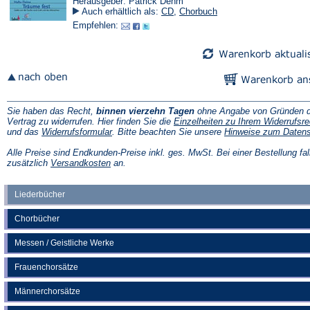
Herausgeber: Patrick Dehm
Auch erhältlich als:
CD
,
Chorbuch
Empfehlen:
Sie haben das Recht,
binnen vierzehn Tagen
ohne Angabe von Gründen d
Vertrag zu widerrufen. Hier finden Sie die
Einzelheiten zu Ihrem Widerrufsre
(Öffnet
und das
Widerrufsformular
. Bitte beachten Sie unsere
Hinweise zum Daten
in
einem
Alle Preise sind Endkunden-Preise inkl. ges. MwSt. Bei einer Bestellung fal
neuen
(Öffnet
zusätzlich
Versandkosten
an.
Tab)
in
einem
neuen
Liederbücher
Tab)
Chorbücher
Messen / Geistliche Werke
Frauenchorsätze
Männerchorsätze