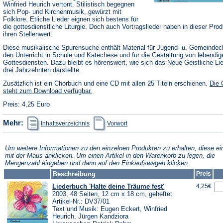
Winfried Heurich vertont. Stilistisch begegnen
sich Pop- und Kirchenmusik, gewürzt mit
Folklore. Etliche Lieder eignen sich bestens für
die gottesdienstliche Liturgie. Doch auch Vortragslieder haben in dieser Prod
ihren Stellenwert.
Diese musikalische Spurensuche enthält Material für Jugend- u. Gemeindec
den Unterricht in Schule und Katechese und für die Gestaltung von lebendig
Gottesdiensten. Dazu bleibt es hörenswert, wie sich das Neue Geistliche Li
drei Jahrzehnten darstellte.
Zusätzlich ist ein Chorbuch und eine CD mit allen 25 Titeln erschienen.
Die
steht zum Download verfügbar.
Preis: 4,25 Euro
(Öffnet
(Öffnet
Mehr:
Inhaltsverzeichnis
Vorwort
in
in
einem
einem
neuen
neuen
Tab)
Tab)
Um weitere Informationen zu den einzelnen Produkten zu erhalten, diese ei
mit der Maus anklicken. Um einen Artikel in den Warenkorb zu legen, die
Mengenzahl eingeben und dann auf den Einkaufswagen klicken.
Beschreibung
Preis
Liederbuch 'Halte deine Träume fest'
4,25€
2003, 48 Seiten, 12 cm x 18 cm, geheftet
Artikel-Nr.: DV37/01
Text und Musik: Eugen Eckert, Winfried
Heurich, Jürgen Kandziora