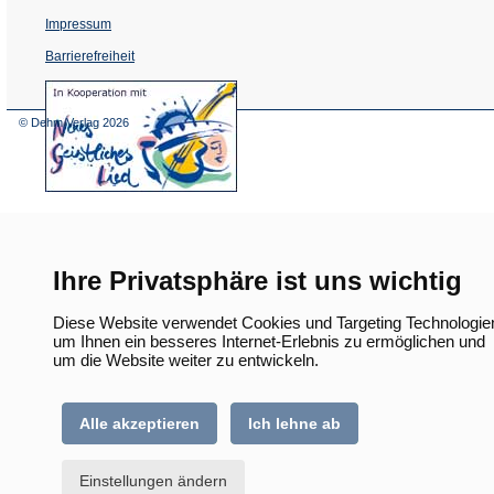
Impressum
Barrierefreiheit
(Öffnet
in
einem
© Dehm Verlag
2026
neuen
Tab)
Ihre Privatsphäre ist uns wichtig
Diese Website verwendet Cookies und Targeting Technologie
um Ihnen ein besseres Internet-Erlebnis zu ermöglichen und
um die Website weiter zu entwickeln.
Alle akzeptieren
Ich lehne ab
Einstellungen ändern