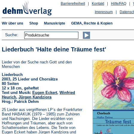
Barrierefreiheit
|
Kontakt
|
Hilfe/FAQ
|
Impressum
|
Datensc
Wir über uns
Shop
Manuskripte
GEMA, Rechte & Kopien
Suche:
Liederbuch 'Halte deine Träume fest'
Lieder von der Suche nach Gott und den
Menschen
Liederbuch
2003, 25 Lieder und Chorsätze
80 Seiten
12 x 18 cm, geheftet
Text und Musik:
Eugen Eckert
,
Winfried
Heurich
,
Jürgen Kandziora
Hrsg.: Patrick Dehm
25 Lieder aus vergriffenen LP’s der Frankfurter
Band HABAKUK (1979 – 1985) zum Zuhören
und Nachsingen. Die Lieder erzählen von
Hoffnungen und Träumen, aber auch von
Schattenseiten des Lebens. Die Texte von
Eugen Eckert haben Jürgen Kandziora und