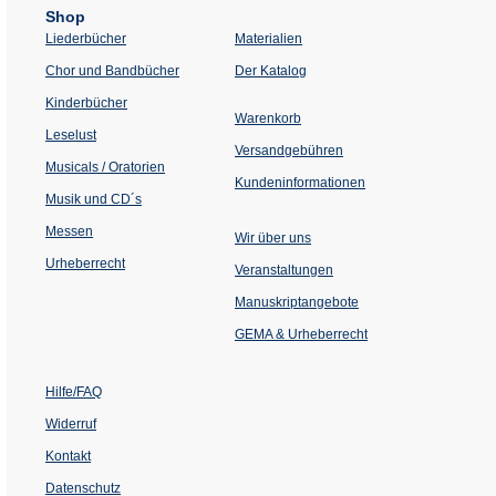
Shop
Liederbücher
Materialien
(Öffnet
Chor und Bandbücher
Der Katalog
in
einem
Kinderbücher
neuen
Warenkorb
Tab)
Leselust
Versandgebühren
Musicals / Oratorien
Kundeninformationen
Musik und CD´s
Messen
Wir über uns
Urheberrecht
(Öffnet
Veranstaltungen
in
einem
Manuskriptangebote
neuen
Tab)
GEMA & Urheberrecht
Hilfe/FAQ
Widerruf
Kontakt
Datenschutz