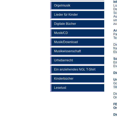
In
Orgelmusik
Lu
De
Sc
Lieder für Kinder
Au
un
Digitale Bücher
zu
An
Musik/CD
Pa
Te
Musik/Download
Di
fr
Musikwissenschaft
El
So
Urheberrecht
En
Ev
Ein anziehendes NGL T-Shirt
Di
Kinderbücher
Un
Go
St
Leselust
D
Or
F
Or
Di