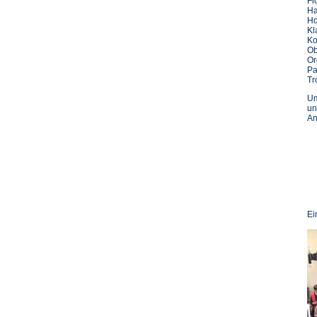
Fl
Ha
Ho
Kl
Ko
O
Or
Pa
Tr
Um
un
An
Ei