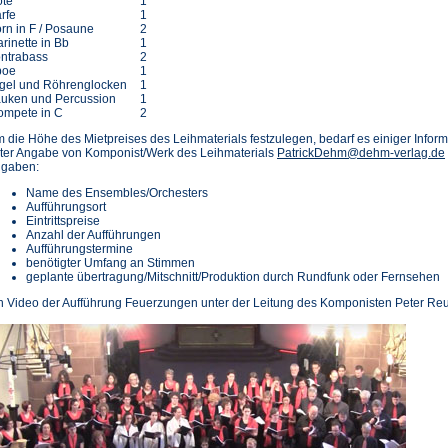
öte
1
rfe
1
rn in F / Posaune
2
arinette in Bb
1
ntrabass
2
boe
1
gel und Röhrenglocken
1
uken und Percussion
1
ompete in C
2
 die Höhe des Mietpreises des Leihmaterials festzulegen, bedarf es einiger Informat
ter Angabe von Komponist/Werk des Leihmaterials
PatrickDehm@dehm-verlag.de
gaben:
Name des Ensembles/Orchesters
Aufführungsort
Eintrittspreise
Anzahl der Aufführungen
Aufführungstermine
benötigter Umfang an Stimmen
geplante übertragung/Mitschnitt/Produktion durch Rundfunk oder Fernsehen
n Video der Aufführung Feuerzungen unter der Leitung des Komponisten Peter Reu
(Öffnet
in
einem
neuen
Tab)