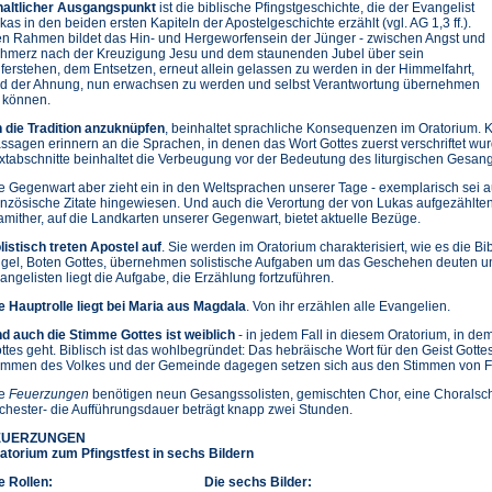
haltlicher Ausgangspunkt
ist die biblische Pfingstgeschichte, die der Evangelist
kas in den beiden ersten Kapiteln der Apostelgeschichte erzählt (vgl. AG 1,3 ff.).
n Rahmen bildet das Hin- und Hergeworfensein der Jünger - zwischen Angst und
hmerz nach der Kreuzigung Jesu und dem staunenden Jubel über sein
ferstehen, dem Entsetzen, erneut allein gelassen zu werden in der Himmelfahrt,
d der Ahnung, nun erwachsen zu werden und selbst Verantwortung übernehmen
 können.
 die Tradition anzuknüpfen
, beinhaltet sprachliche Konsequenzen im Oratorium. 
ssagen erinnern an die Sprachen, in denen das Wort Gottes zuerst verschriftet wurd
xtabschnitte beinhaltet die Verbeugung vor der Bedeutung des liturgischen Gesange
e Gegenwart aber zieht ein in den Weltsprachen unserer Tage - exemplarisch sei a
anzösische Zitate hingewiesen. Und auch die Verortung der von Lukas aufgezählten
amither, auf die Landkarten unserer Gegenwart, bietet aktuelle Bezüge.
listisch treten Apostel auf
. Sie werden im Oratorium charakterisiert, wie es die Bib
gel, Boten Gottes, übernehmen solistische Aufgaben um das Geschehen deuten u
angelisten liegt die Aufgabe, die Erzählung fortzuführen.
e Hauptrolle liegt bei Maria aus Magdala
. Von ihr erzählen alle Evangelien.
d auch die Stimme Gottes ist weiblich
- in jedem Fall in diesem Oratorium, in d
ttes geht. Biblisch ist das wohlbegründet: Das hebräische Wort für den Geist Gottes
immen des Volkes und der Gemeinde dagegen setzen sich aus den Stimmen von
ie
Feuerzungen
benötigen neun Gesangssolisten, gemischten Chor, eine Choralsch
chester- die Aufführungsdauer beträgt knapp zwei Stunden.
EUERZUNGEN
atorium zum Pfingstfest in sechs Bildern
e Rollen:
Die sechs Bilder: