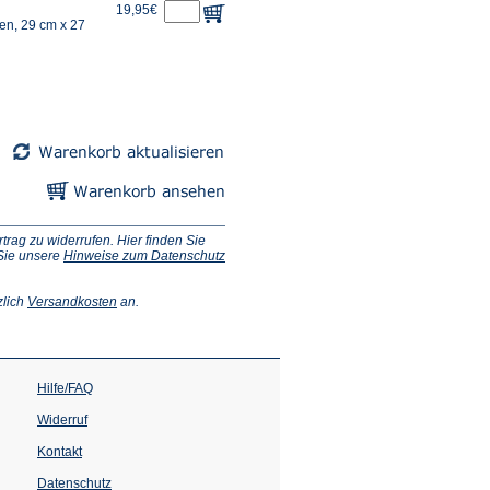
19,95€
ten, 29 cm x 27
ag zu widerrufen. Hier finden Sie
 Sie unsere
Hinweise zum Datenschutz
(Öffnet
zlich
Versandkosten
an.
in
einem
neuen
Tab)
Hilfe/FAQ
Widerruf
Kontakt
Datenschutz