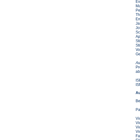
Ev
Ma
Pe
Th
En
Ja
Jo
Sc
Ap
St
St
Vo
Ge
Au
Pr
ab
IS
IS
Au
Be
Pa
Vi
Vi
Vi
Vi
Fa