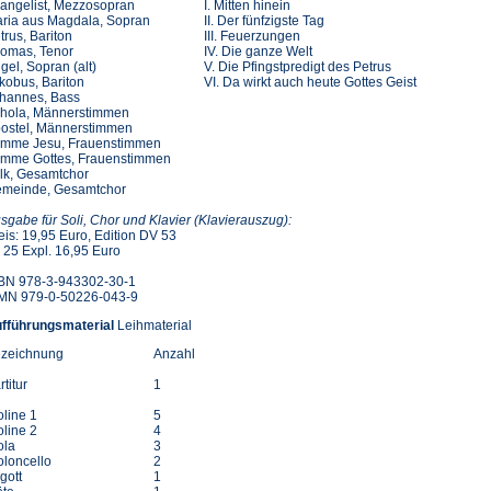
angelist, Mezzosopran
I. Mitten hinein
ria aus Magdala, Sopran
II. Der fünfzigste Tag
trus, Bariton
III. Feuerzungen
omas, Tenor
IV. Die ganze Welt
gel, Sopran (alt)
V. Die Pfingstpredigt des Petrus
kobus, Bariton
VI. Da wirkt auch heute Gottes Geist
hannes, Bass
hola, Männerstimmen
ostel, Männerstimmen
imme Jesu, Frauenstimmen
imme Gottes, Frauenstimmen
lk, Gesamtchor
meinde, Gesamtchor
sgabe für Soli, Chor und Klavier (Klavierauszug):
eis: 19,95 Euro, Edition DV 53
 25 Expl. 16,95 Euro
BN 978-3-943302-30-1
MN 979-0-50226-043-9
fführungsmaterial
Leihmaterial
zeichnung
Anzahl
rtitur
1
oline 1
5
oline 2
4
ola
3
oloncello
2
gott
1