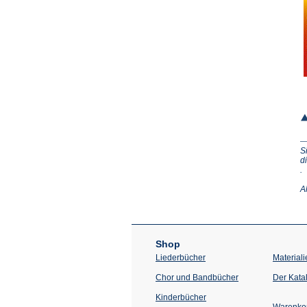
S
d
(Ö
.
in
e
A
n
T
Shop
Liederbücher
Materiali
Chor und Bandbücher
Der Kata
Kinderbücher