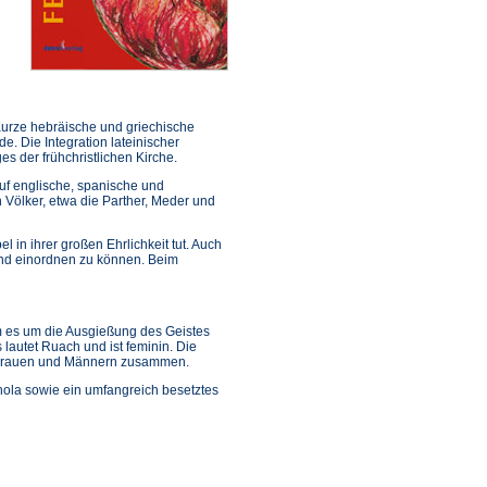
Kurze hebräische und griechische
e. Die Integration lateinischer
s der frühchristlichen Kirche.
uf englische, spanische und
 Völker, etwa die Parther, Meder und
el in ihrer großen Ehrlichkeit tut. Auch
nd einordnen zu können. Beim
em es um die Ausgießung des Geistes
 lautet Ruach und ist feminin. Die
 Frauen und Männern zusammen.
ola sowie ein umfangreich besetztes