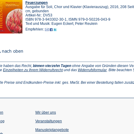
Feuerzungen
Ausgabe für Soli, Chor und Klavier (Klavierauszug), 2016, 208 Sei
cm, gebunden
Artikel-Nr.: DV53
ISBN 978-3-943302-30-1, ISMN 979-0-50226-043-9
Text und Musik: Eugen Eckert, Peter Reulein
Empfehlen:
ie haben das Recht,
binnen vierzehn Tagen
ohne Angabe von Gründen diesen Vertr
(Öffnet
(Öffnet
ie
Einzelheiten zu Ihrem Widerrufsrecht
und das
Widerrufsformular
. Bitte beachten
ffnet
in
in
einem
einem
inem
neuen
neuen
lle Preise sind Endkunden-Preise inkl. ges. MwSt. Bei einer Bestellung fallen zusät
euen
Tab)
Tab)
ab)
en
Wir über uns
(Öffnet
(Öffnet
log
Veranstaltungen
in
in
einem
einem
Manuskriptangebote
neuen
neuen