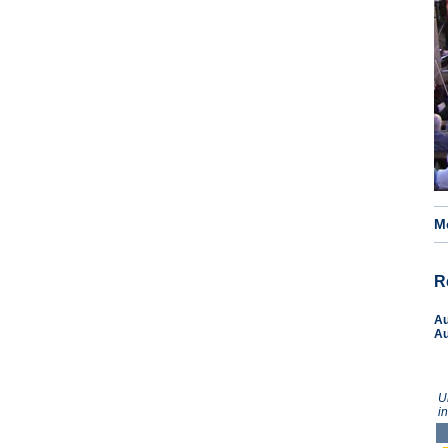
M
R
A
A
U
i