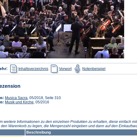
(Öffnet
(Öffnet
(Öffnet
ehr:
Inhaltsverzeichnis
Vorwort
Notenbeispiel
in
in
in
einem
einem
einem
neuen
neuen
neuen
Tab)
Tab)
Tab)
ezension
(Öffnet
us:
Musica Sacra
, 05/2018, Seite 310
in
(Öffnet
us:
Musik und Kirche
, 05/2016
einem
in
neuen
einem
Tab)
neuen
Tab)
m weitere Informationen zu den einzelnen Produkten zu erhalten, diese einfach mit
n den Warenkorb zu legen, die Mengenzahl eingeben und dann auf den Einkaufswa
Beschreibung