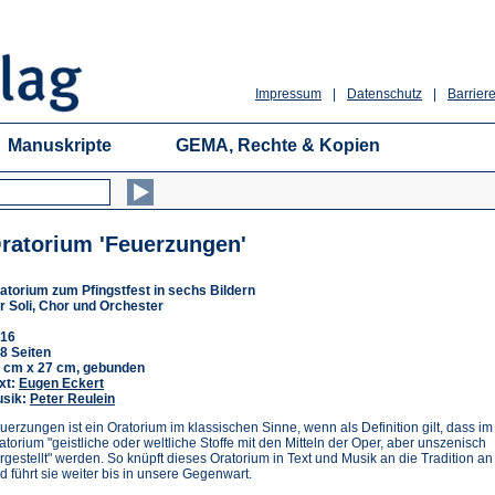
Impressum
|
Datenschutz
|
Barriere
Manuskripte
GEMA, Rechte & Kopien
ratorium 'Feuerzungen'
atorium zum Pfingstfest in sechs Bildern
r Soli, Chor und Orchester
16
8 Seiten
 cm x 27 cm, gebunden
xt:
Eugen Eckert
sik:
Peter Reulein
uerzungen ist ein Oratorium im klassischen Sinne, wenn als Definition gilt, dass im
atorium "geistliche oder weltliche Stoffe mit den Mitteln der Oper, aber unszenisch
rgestellt" werden. So knüpft dieses Oratorium in Text und Musik an die Tradition an
d führt sie weiter bis in unsere Gegenwart.