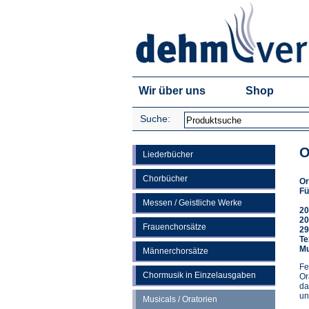
Wir über uns
Shop
Suche:
O
Liederbücher
Chorbücher
Or
Fü
Messen / Geistliche Werke
20
20
Frauenchorsätze
29
Te
Mu
Männerchorsätze
Fe
Chormusik in Einzelausgaben
Or
da
un
Musicals / Oratorien