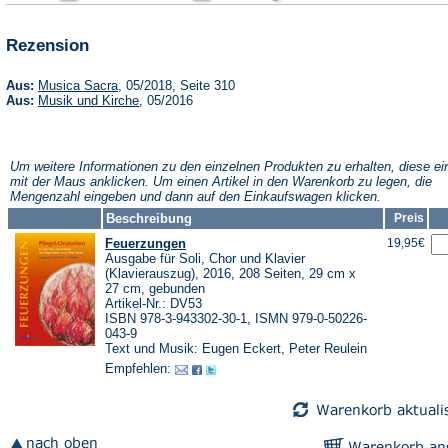
einem
einem
einem
neuen
neuen
neuen
Tab)
Tab)
Tab)
Rezension
(Öffnet
Aus:
Musica Sacra
, 05/2018, Seite 310
in
(Öffnet
Aus:
Musik und Kirche
, 05/2016
einem
in
neuen
einem
Tab)
neuen
Tab)
Um weitere Informationen zu den einzelnen Produkten zu erhalten, diese ei
mit der Maus anklicken. Um einen Artikel in den Warenkorb zu legen, die
Mengenzahl eingeben und dann auf den Einkaufswagen klicken.
Beschreibung
Preis
Feuerzungen
19,95€
Ausgabe für Soli, Chor und Klavier
(Klavierauszug), 2016, 208 Seiten, 29 cm x
27 cm, gebunden
Artikel-Nr.: DV53
ISBN 978-3-943302-30-1, ISMN 979-0-50226-
043-9
Text und Musik: Eugen Eckert, Peter Reulein
Empfehlen: