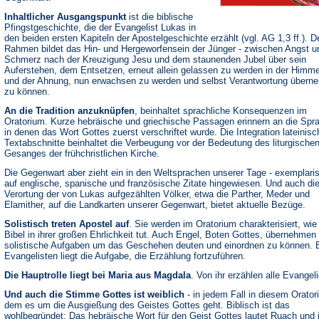
Inhaltlicher Ausgangspunkt
ist die biblische
Pfingstgeschichte, die der Evangelist Lukas in
den beiden ersten Kapiteln der Apostelgeschichte erzählt (vgl. AG 1,3 ff.). D
Rahmen bildet das Hin- und Hergeworfensein der Jünger - zwischen Angst u
Schmerz nach der Kreuzigung Jesu und dem staunenden Jubel über sein
Auferstehen, dem Entsetzen, erneut allein gelassen zu werden in der Himmel
und der Ahnung, nun erwachsen zu werden und selbst Verantwortung übern
zu können.
An die Tradition anzuknüpfen
, beinhaltet sprachliche Konsequenzen im
Oratorium. Kurze hebräische und griechische Passagen erinnern an die Spr
in denen das Wort Gottes zuerst verschriftet wurde. Die Integration lateinisc
Textabschnitte beinhaltet die Verbeugung vor der Bedeutung des liturgische
Gesanges der frühchristlichen Kirche.
Die Gegenwart aber zieht ein in den Weltsprachen unserer Tage - exemplari
auf englische, spanische und französische Zitate hingewiesen. Und auch di
Verortung der von Lukas aufgezählten Völker, etwa die Parther, Meder und
Elamither, auf die Landkarten unserer Gegenwart, bietet aktuelle Bezüge.
Solistisch treten Apostel auf
. Sie werden im Oratorium charakterisiert, wie
Bibel in ihrer großen Ehrlichkeit tut. Auch Engel, Boten Gottes, übernehmen
solistische Aufgaben um das Geschehen deuten und einordnen zu können. 
Evangelisten liegt die Aufgabe, die Erzählung fortzuführen.
Die Hauptrolle liegt bei Maria aus Magdala
. Von ihr erzählen alle Evangel
Und auch die Stimme Gottes ist weiblich
- in jedem Fall in diesem Orator
dem es um die Ausgießung des Geistes Gottes geht. Biblisch ist das
wohlbegründet: Das hebräische Wort für den Geist Gottes lautet Ruach und 