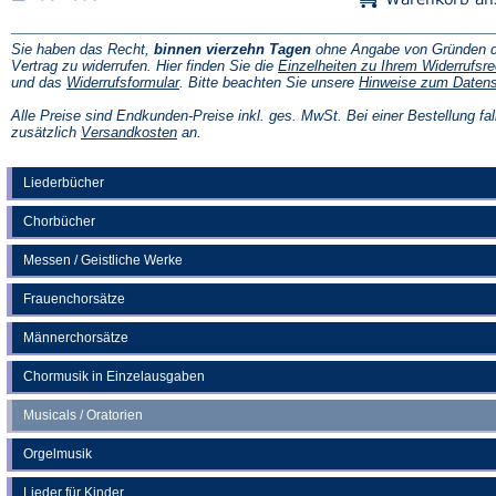
Sie haben das Recht,
binnen vierzehn Tagen
ohne Angabe von Gründen d
Vertrag zu widerrufen. Hier finden Sie die
Einzelheiten zu Ihrem Widerrufsre
(Öffnet
und das
Widerrufsformular
. Bitte beachten Sie unsere
Hinweise zum Daten
in
einem
Alle Preise sind Endkunden-Preise inkl. ges. MwSt. Bei einer Bestellung fal
neuen
(Öffnet
zusätzlich
Versandkosten
an.
Tab)
in
einem
neuen
Liederbücher
Tab)
Chorbücher
Messen / Geistliche Werke
Frauenchorsätze
Männerchorsätze
Chormusik in Einzelausgaben
Musicals / Oratorien
Orgelmusik
Lieder für Kinder