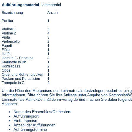
Aufführungsmaterial
Leihmaterial
Bezeichnung
Anzahl
Partitur
1
Violine 1
5
Violine 2
4
Viola
3
Violoncello
2
Fagott
1
Flöte
1
Harfe
1
Horn in F / Posaune
2
Klarinette in Bb
1
Kontrabass
2
Oboe
1
Orgel und Röhrenglocken
1
Pauken und Percussion
1
Trompete in C
2
Um die Höhe des Mietpreises des Leihmaterials festzulegen, bedarf es einig
Informationen. Bitte richten Sie Ihre Anfrage unter Angabe von Komponist/
Leihmaterials
PatrickDehm@dehm-verlag.de
und machen Sie dabei folgend
Angaben:
Name des Ensembles/Orchesters
Aufführungsort
Eintrittspreise
Anzahl der Aufführungen
Aufführungstermine