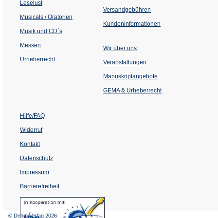
Tab)
Leselust
Versandgebühren
Musicals / Oratorien
Kundeninformationen
Musik und CD´s
Messen
Wir über uns
Urheberrecht
(Öffnet
Veranstaltungen
in
einem
Manuskriptangebote
neuen
Tab)
GEMA & Urheberrecht
Hilfe/FAQ
Widerruf
Kontakt
Datenschutz
Impressum
Barrierefreiheit
(Öffnet
in
einem
© Dehm Verlag
2026