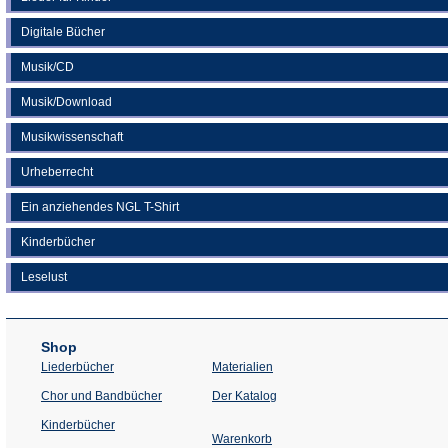
Digitale Bücher
Musik/CD
Musik/Download
Musikwissenschaft
Urheberrecht
Ein anziehendes NGL T-Shirt
Kinderbücher
Leselust
Shop
Liederbücher
Materialien
(Öffnet
Chor und Bandbücher
Der Katalog
in
einem
Kinderbücher
neuen
Warenkorb