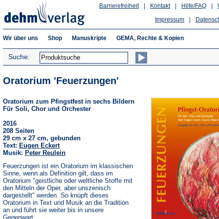
Barrierefreiheit
|
Kontakt
|
Hilfe/FAQ
|
Impressum
|
Datensc
Wir über uns
Shop
Manuskripte
GEMA, Rechte & Kopien
Suche:
Oratorium 'Feuerzungen'
Oratorium zum Pfingstfest in sechs Bildern
Für Soli, Chor und Orchester
2016
208 Seiten
29 cm x 27 cm, gebunden
Text:
Eugen Eckert
Musik:
Peter Reulein
Feuerzungen ist ein Oratorium im klassischen
Sinne, wenn als Definition gilt, dass im
Oratorium "geistliche oder weltliche Stoffe mit
den Mitteln der Oper, aber unszenisch
dargestellt" werden. So knüpft dieses
Oratorium in Text und Musik an die Tradition
an und führt sie weiter bis in unsere
Gegenwart.