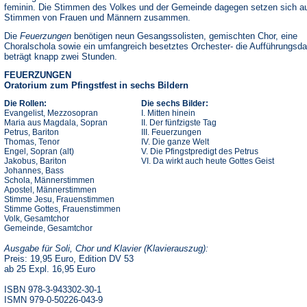
feminin. Die Stimmen des Volkes und der Gemeinde dagegen setzen sich a
Stimmen von Frauen und Männern zusammen.
Die
Feuerzungen
benötigen neun Gesangssolisten, gemischten Chor, eine
Choralschola sowie ein umfangreich besetztes Orchester- die Aufführungsda
beträgt knapp zwei Stunden.
FEUERZUNGEN
Oratorium zum Pfingstfest in sechs Bildern
Die Rollen:
Die sechs Bilder:
Evangelist, Mezzosopran
I. Mitten hinein
Maria aus Magdala, Sopran
II. Der fünfzigste Tag
Petrus, Bariton
III. Feuerzungen
Thomas, Tenor
IV. Die ganze Welt
Engel, Sopran (alt)
V. Die Pfingstpredigt des Petrus
Jakobus, Bariton
VI. Da wirkt auch heute Gottes Geist
Johannes, Bass
Schola, Männerstimmen
Apostel, Männerstimmen
Stimme Jesu, Frauenstimmen
Stimme Gottes, Frauenstimmen
Volk, Gesamtchor
Gemeinde, Gesamtchor
Ausgabe für Soli, Chor und Klavier (Klavierauszug):
Preis: 19,95 Euro, Edition DV 53
ab 25 Expl. 16,95 Euro
ISBN 978-3-943302-30-1
ISMN 979-0-50226-043-9