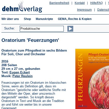
Barrierefreiheit
|
Kontakt
|
Hilfe/FAQ
|
Impressum
|
Datensc
Wir über uns
Shop
Manuskripte
GEMA, Rechte & Kopien
Suche:
Oratorium 'Feuerzungen'
Oratorium zum Pfingstfest in sechs Bildern
Für Soli, Chor und Orchester
2016
208 Seiten
29 cm x 27 cm, gebunden
Text:
Eugen Eckert
Musik:
Peter Reulein
Feuerzungen ist ein Oratorium im klassischen
Sinne, wenn als Definition gilt, dass im
Oratorium "geistliche oder weltliche Stoffe mit
den Mitteln der Oper, aber unszenisch
dargestellt" werden. So knüpft dieses
Oratorium in Text und Musik an die Tradition
an und führt sie weiter bis in unsere
Gegenwart.