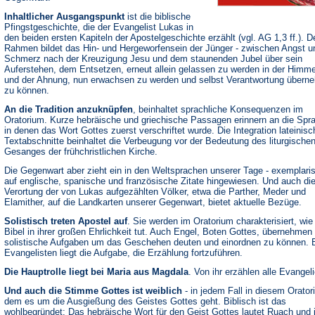
Inhaltlicher Ausgangspunkt
ist die biblische
Pfingstgeschichte, die der Evangelist Lukas in
den beiden ersten Kapiteln der Apostelgeschichte erzählt (vgl. AG 1,3 ff.). D
Rahmen bildet das Hin- und Hergeworfensein der Jünger - zwischen Angst u
Schmerz nach der Kreuzigung Jesu und dem staunenden Jubel über sein
Auferstehen, dem Entsetzen, erneut allein gelassen zu werden in der Himmel
und der Ahnung, nun erwachsen zu werden und selbst Verantwortung übern
zu können.
An die Tradition anzuknüpfen
, beinhaltet sprachliche Konsequenzen im
Oratorium. Kurze hebräische und griechische Passagen erinnern an die Spr
in denen das Wort Gottes zuerst verschriftet wurde. Die Integration lateinisc
Textabschnitte beinhaltet die Verbeugung vor der Bedeutung des liturgische
Gesanges der frühchristlichen Kirche.
Die Gegenwart aber zieht ein in den Weltsprachen unserer Tage - exemplari
auf englische, spanische und französische Zitate hingewiesen. Und auch di
Verortung der von Lukas aufgezählten Völker, etwa die Parther, Meder und
Elamither, auf die Landkarten unserer Gegenwart, bietet aktuelle Bezüge.
Solistisch treten Apostel auf
. Sie werden im Oratorium charakterisiert, wie
Bibel in ihrer großen Ehrlichkeit tut. Auch Engel, Boten Gottes, übernehmen
solistische Aufgaben um das Geschehen deuten und einordnen zu können. 
Evangelisten liegt die Aufgabe, die Erzählung fortzuführen.
Die Hauptrolle liegt bei Maria aus Magdala
. Von ihr erzählen alle Evangel
Und auch die Stimme Gottes ist weiblich
- in jedem Fall in diesem Orator
dem es um die Ausgießung des Geistes Gottes geht. Biblisch ist das
wohlbegründet: Das hebräische Wort für den Geist Gottes lautet Ruach und 