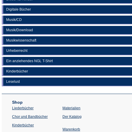
Digitale Bücher
Musik/CD
Musik/Download
Musikwissenschaft
Urheberrecht
Ein anziehendes NGL T-Shirt
Kinderbücher
Leselust
Shop
Liederbücher
Materialien
(Öffnet
Chor und Bandbücher
Der Katalog
in
einem
Kinderbücher
neuen
Warenkorb