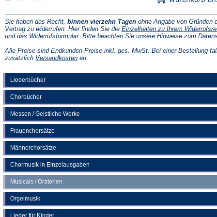
Sie haben das Recht,
binnen vierzehn Tagen
ohne Angabe von Gründen d
Vertrag zu widerrufen. Hier finden Sie die
Einzelheiten zu Ihrem Widerrufsre
(Öffnet
und das
Widerrufsformular
. Bitte beachten Sie unsere
Hinweise zum Daten
in
einem
Alle Preise sind Endkunden-Preise inkl. ges. MwSt. Bei einer Bestellung fal
neuen
(Öffnet
zusätzlich
Versandkosten
an.
Tab)
in
einem
neuen
Liederbücher
Tab)
Chorbücher
Messen / Geistliche Werke
Frauenchorsätze
Männerchorsätze
Chormusik in Einzelausgaben
Musicals / Oratorien
Orgelmusik
Lieder für Kinder