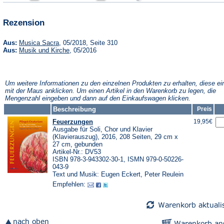
einem
einem
einem
neuen
neuen
neuen
Tab)
Tab)
Tab)
Rezension
(Öffnet
Aus:
Musica Sacra
, 05/2018, Seite 310
in
(Öffnet
Aus:
Musik und Kirche
, 05/2016
einem
in
neuen
einem
Tab)
neuen
Tab)
Um weitere Informationen zu den einzelnen Produkten zu erhalten, diese ei
mit der Maus anklicken. Um einen Artikel in den Warenkorb zu legen, die
Mengenzahl eingeben und dann auf den Einkaufswagen klicken.
Beschreibung
Preis
Feuerzungen
19,95€
Ausgabe für Soli, Chor und Klavier
(Klavierauszug), 2016, 208 Seiten, 29 cm x
27 cm, gebunden
Artikel-Nr.: DV53
ISBN 978-3-943302-30-1, ISMN 979-0-50226-
043-9
Text und Musik: Eugen Eckert, Peter Reulein
Empfehlen: