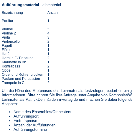
Aufführungsmaterial
Leihmaterial
Bezeichnung
Anzahl
Partitur
1
Violine 1
5
Violine 2
4
Viola
3
Violoncello
2
Fagott
1
Flöte
1
Harfe
1
Horn in F / Posaune
2
Klarinette in Bb
1
Kontrabass
2
Oboe
1
Orgel und Röhrenglocken
1
Pauken und Percussion
1
Trompete in C
2
Um die Höhe des Mietpreises des Leihmaterials festzulegen, bedarf es einig
Informationen. Bitte richten Sie Ihre Anfrage unter Angabe von Komponist/
Leihmaterials
PatrickDehm@dehm-verlag.de
und machen Sie dabei folgend
Angaben:
Name des Ensembles/Orchesters
Aufführungsort
Eintrittspreise
Anzahl der Aufführungen
Aufführungstermine