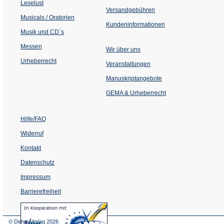
Tab)
Leselust
Versandgebühren
Musicals / Oratorien
Kundeninformationen
Musik und CD´s
Messen
Wir über uns
Urheberrecht
(Öffnet
Veranstaltungen
in
einem
Manuskriptangebote
neuen
Tab)
GEMA & Urheberrecht
Hilfe/FAQ
Widerruf
Kontakt
Datenschutz
Impressum
Barrierefreiheit
(Öffnet
in
einem
© Dehm Verlag
2026