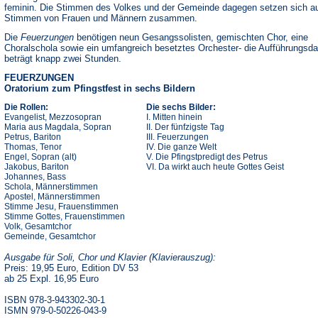
feminin. Die Stimmen des Volkes und der Gemeinde dagegen setzen sich a
Stimmen von Frauen und Männern zusammen.
Die
Feuerzungen
benötigen neun Gesangssolisten, gemischten Chor, eine
Choralschola sowie ein umfangreich besetztes Orchester- die Aufführungsda
beträgt knapp zwei Stunden.
FEUERZUNGEN
Oratorium zum Pfingstfest in sechs Bildern
Die Rollen:
Die sechs Bilder:
Evangelist, Mezzosopran
I. Mitten hinein
Maria aus Magdala, Sopran
II. Der fünfzigste Tag
Petrus, Bariton
III. Feuerzungen
Thomas, Tenor
IV. Die ganze Welt
Engel, Sopran (alt)
V. Die Pfingstpredigt des Petrus
Jakobus, Bariton
VI. Da wirkt auch heute Gottes Geist
Johannes, Bass
Schola, Männerstimmen
Apostel, Männerstimmen
Stimme Jesu, Frauenstimmen
Stimme Gottes, Frauenstimmen
Volk, Gesamtchor
Gemeinde, Gesamtchor
Ausgabe für Soli, Chor und Klavier (Klavierauszug):
Preis: 19,95 Euro, Edition DV 53
ab 25 Expl. 16,95 Euro
ISBN 978-3-943302-30-1
ISMN 979-0-50226-043-9