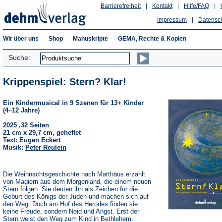
Barrierefreiheit
|
Kontakt
|
Hilfe/FAQ
|
Impressum
|
Datensc
Wir über uns
Shop
Manuskripte
GEMA, Rechte & Kopien
Suche:
Krippenspiel: Stern? Klar!
Ein Kindermusical in 9 Szenen für 13+ Kinder
(4–12 Jahre)
2025 ,32 Seiten
21 cm x 29,7 cm, geheftet
Text:
Eugen Eckert
Musik:
Peter Reulein
Die Weihnachtsgeschichte nach Matthäus erzählt
von Magiern aus dem Morgenland, die einem neuen
Stern folgen. Sie deuten ihn als Zeichen für die
Geburt des Königs der Juden und machen sich auf
den Weg. Doch am Hof des Herodes finden sie
keine Freude, sondern Neid und Angst. Erst der
Stern weist den Weg zum Kind in Bethlehem.