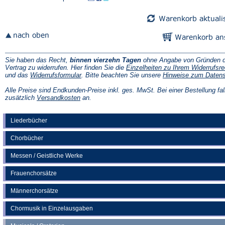
Sie haben das Recht,
binnen vierzehn Tagen
ohne Angabe von Gründen d
Vertrag zu widerrufen. Hier finden Sie die
Einzelheiten zu Ihrem Widerrufsre
(Öffnet
und das
Widerrufsformular
. Bitte beachten Sie unsere
Hinweise zum Daten
in
einem
Alle Preise sind Endkunden-Preise inkl. ges. MwSt. Bei einer Bestellung fal
neuen
(Öffnet
zusätzlich
Versandkosten
an.
Tab)
in
einem
neuen
Liederbücher
Tab)
Chorbücher
Messen / Geistliche Werke
Frauenchorsätze
Männerchorsätze
Chormusik in Einzelausgaben