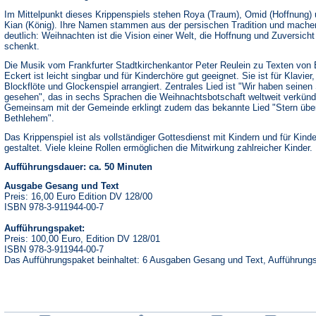
Im Mittelpunkt dieses Krippenspiels stehen Roya (Traum), Omid (Hoffnung)
Kian (König). Ihre Namen stammen aus der persischen Tradition und mache
deutlich: Weihnachten ist die Vision einer Welt, die Hoffnung und Zuversicht
schenkt.
Die Musik vom Frankfurter Stadtkirchenkantor Peter Reulein zu Texten von
Eckert ist leicht singbar und für Kinderchöre gut geeignet. Sie ist für Klavier,
Blockflöte und Glockenspiel arrangiert. Zentrales Lied ist "Wir haben seinen
gesehen", das in sechs Sprachen die Weihnachtsbotschaft weltweit verkünd
Gemeinsam mit der Gemeinde erklingt zudem das bekannte Lied "Stern übe
Bethlehem".
Das Krippenspiel ist als vollständiger Gottesdienst mit Kindern und für Kinde
gestaltet. Viele kleine Rollen ermöglichen die Mitwirkung zahlreicher Kinder.
Aufführungsdauer: ca. 50 Minuten
Ausgabe Gesang und Text
Preis: 16,00 Euro Edition DV 128/00
ISBN 978-3-911944-00-7
Aufführungspaket:
Preis: 100,00 Euro, Edition DV 128/01
ISBN 978-3-911944-00-7
Das Aufführungspaket beinhaltet: 6 Ausgaben Gesang und Text, Aufführungs