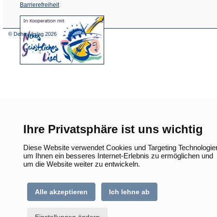
Barrierefreiheit
(Öffnet
in
einem
© Dehm Verlag
2026
neuen
Tab)
Ihre Privatsphäre ist uns wichtig
Diese Website verwendet Cookies und Targeting Technologie
um Ihnen ein besseres Internet-Erlebnis zu ermöglichen und
um die Website weiter zu entwickeln.
Alle akzeptieren
Ich lehne ab