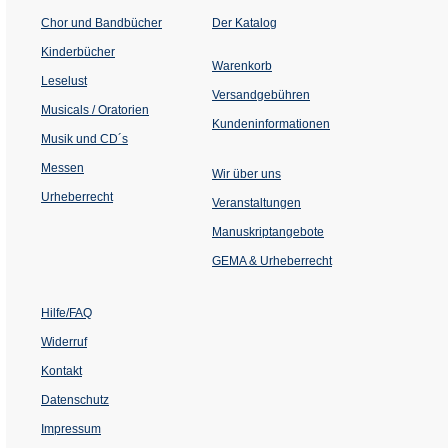
(Öffnet
Chor und Bandbücher
Der Katalog
in
einem
Kinderbücher
neuen
Warenkorb
Tab)
Leselust
Versandgebühren
Musicals / Oratorien
Kundeninformationen
Musik und CD´s
Messen
Wir über uns
Urheberrecht
(Öffnet
Veranstaltungen
in
einem
Manuskriptangebote
neuen
Tab)
GEMA & Urheberrecht
Hilfe/FAQ
Widerruf
Kontakt
Datenschutz
Impressum