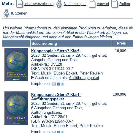
(Öffnet
(Öffnet
(Öffnet
(Ö
Mehr:
Inhaltsverzeichnis
Notenbeispiel
Vorwort
Rollen
in
in
in
in
einem
einem
einem
e
(Öffnet
8. Szenen
neuen
neuen
neuen
n
in
Tab)
Tab)
Tab)
T
einem
neuen
Tab)
Um weitere Informationen zu den einzelnen Produkten zu erhalten, diese ei
mit der Maus anklicken. Um einen Artikel in den Warenkorb zu legen, die
Mengenzahl eingeben und dann auf den Einkaufswagen klicken.
Beschreibung
Preis
Krippenspiel: Stern? Klar!
16,00€
2025, 32 Seiten, 21 cm x 29,7 cm, geheftet,
Ausgabe Gesang und Text
Artikel-Nr.: DV128
ISBN 978-3-911944-00-7
Text, Musik: Eugen Eckert, Peter Reulein
Auch erhältlich als:
Aufführungspaket
Empfehlen:
Krippenspiel: Stern? Klar! -
100,00€
Aufführungspaket
2025, 32 Seiten, 21 cm x 29,7 cm, geheftet,
6 Ausgaben Gesang und Text,
Aufführungslizenz
Artikel-Nr.: DV128/01
ISBN 978-3-911944-00-7
Text, Musik: Eugen Eckert, Peter Reulein
Empfehlen: