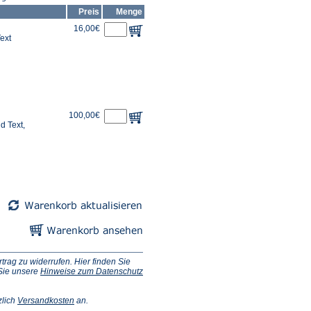
Preis
Menge
16,00€
ext
100,00€
d Text,
ag zu widerrufen. Hier finden Sie
 Sie unsere
Hinweise zum Datenschutz
(Öffnet
zlich
Versandkosten
an.
in