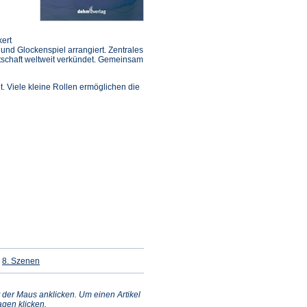
kert
te und Glockenspiel arrangiert. Zentrales
tschaft weltweit verkündet. Gemeinsam
et. Viele kleine Rollen ermöglichen die
t
(Öffnet
8. Szenen
in
m
einem
n
neuen
Tab)
 der Maus anklicken. Um einen Artikel
gen klicken.