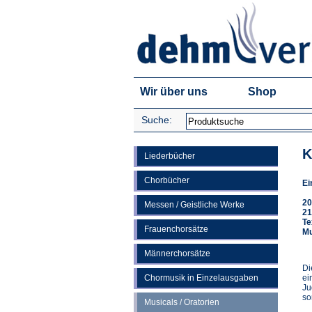
Wir über uns
Shop
Suche:
K
Liederbücher
Chorbücher
Ei
20
Messen / Geistliche Werke
21
Te
Frauenchorsätze
Mu
Männerchorsätze
Di
Chormusik in Einzelausgaben
ei
Ju
so
Musicals / Oratorien