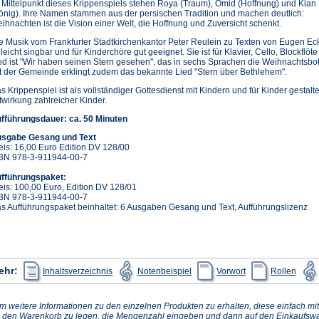
 Mittelpunkt dieses Krippenspiels stehen Roya (Traum), Omid (Hoffnung) und Kian
önig). Ihre Namen stammen aus der persischen Tradition und machen deutlich:
ihnachten ist die Vision einer Welt, die Hoffnung und Zuversicht schenkt.
e Musik vom Frankfurter Stadtkirchenkantor Peter Reulein zu Texten von Eugen Ec
t leicht singbar und für Kinderchöre gut geeignet. Sie ist für Klavier, Cello, Blockflö
ed ist "Wir haben seinen Stern gesehen", das in sechs Sprachen die Weihnachtsbo
t der Gemeinde erklingt zudem das bekannte Lied "Stern über Bethlehem".
s Krippenspiel ist als vollständiger Gottesdienst mit Kindern und für Kinder gestalt
twirkung zahlreicher Kinder.
fführungsdauer: ca. 50 Minuten
sgabe Gesang und Text
eis: 16,00 Euro Edition DV 128/00
BN 978-3-911944-00-7
fführungspaket:
eis: 100,00 Euro, Edition DV 128/01
BN 978-3-911944-00-7
s Aufführungspaket beinhaltet: 6 Ausgaben Gesang und Text, Aufführungslizenz
(Öffnet
(Öffnet
(Öffnet
(Öffne
ehr:
Inhaltsverzeichnis
Notenbeispiel
Vorwort
Rollen
in
in
in
in
einem
einem
einem
eine
neuen
neuen
neuen
neue
Tab)
Tab)
Tab)
Tab)
m weitere Informationen zu den einzelnen Produkten zu erhalten, diese einfach mit
n den Warenkorb zu legen, die Mengenzahl eingeben und dann auf den Einkaufswa