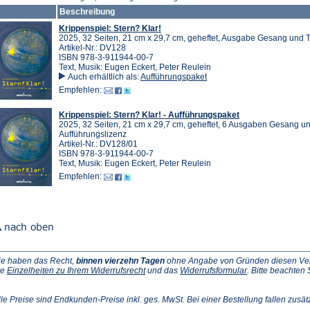
Beschreibung
Krippenspiel: Stern? Klar!
2025, 32 Seiten, 21 cm x 29,7 cm, geheftet, Ausgabe Gesang und T
Artikel-Nr.: DV128
ISBN 978-3-911944-00-7
Text, Musik: Eugen Eckert, Peter Reulein
Auch erhältlich als:
Aufführungspaket
Empfehlen:
Krippenspiel: Stern? Klar! - Aufführungspaket
2025, 32 Seiten, 21 cm x 29,7 cm, geheftet, 6 Ausgaben Gesang un
Aufführungslizenz
Artikel-Nr.: DV128/01
ISBN 978-3-911944-00-7
Text, Musik: Eugen Eckert, Peter Reulein
Empfehlen:
ie haben das Recht,
binnen vierzehn Tagen
ohne Angabe von Gründen diesen Vertr
(Öffnet
(Öffnet
ie
Einzelheiten zu Ihrem Widerrufsrecht
und das
Widerrufsformular
. Bitte beachten
ffnet
in
in
einem
einem
inem
neuen
neuen
lle Preise sind Endkunden-Preise inkl. ges. MwSt. Bei einer Bestellung fallen zusät
euen
Tab)
Tab)