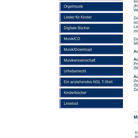
Im
(K
Orgelmusik
We
Lieder für Kinder
Di
is
Li
Digitale Bücher
mi
Musik/CD
Da
Mi
Musik/Download
Au
Au
Musikwissenschaft
Pr
IS
Urheberrecht
Au
Pr
Ein anziehendes NGL T-Shirt
IS
Da
Kinderbücher
Leselust
M
U
i