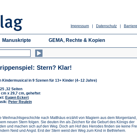
Impressum
|
Datenschutz
|
Barriere
Manuskripte
GEMA, Rechte & Kopien
rippenspiel: Stern? Klar!
n Kindermusical in 9 Szenen für 13+ Kinder (4–12 Jahre)
25 ,32 Seiten
 cm x 29,7 cm, geheftet
xt:
Eugen Eckert
sik:
Peter Reulein
e Weihnachtsgeschichte nach Matthäus erzählt von Magiern aus dem Morgenland,
nem neuen Stern folgen. Sie deuten ihn als Zeichen für die Geburt des Königs der
den und machen sich auf den Weg. Doch am Hof des Herodes finden sie keine Fr
ndern Neid und Angst. Erst der Stern weist den Weg zum Kind in Bethlehem.