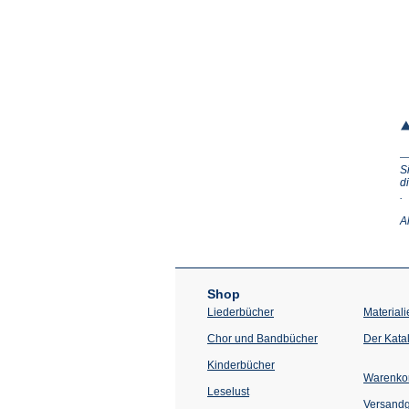
S
d
(Ö
.
in
e
A
n
T
Shop
Liederbücher
Materiali
Chor und Bandbücher
Der Kata
Kinderbücher
Warenko
Leselust
Versand