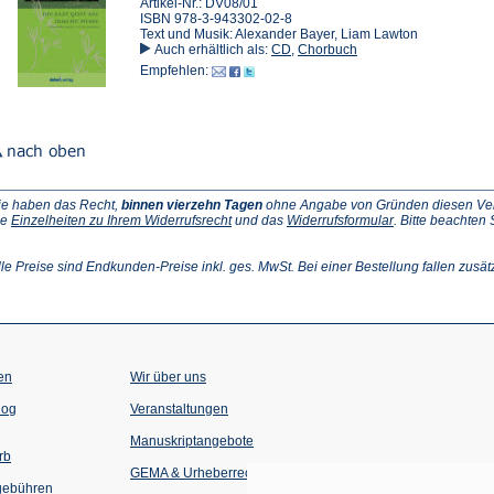
Artikel-Nr.: DV08/01
ISBN 978-3-943302-02-8
Text und Musik: Alexander Bayer, Liam Lawton
Auch erhältlich als:
CD
,
Chorbuch
Empfehlen:
ie haben das Recht,
binnen vierzehn Tagen
ohne Angabe von Gründen diesen Vertr
(Öffnet
(Öffnet
ie
Einzelheiten zu Ihrem Widerrufsrecht
und das
Widerrufsformular
. Bitte beachten
ffnet
in
in
einem
einem
inem
neuen
neuen
lle Preise sind Endkunden-Preise inkl. ges. MwSt. Bei einer Bestellung fallen zusät
euen
Tab)
Tab)
ab)
en
Wir über uns
(Öffnet
(Öffnet
log
Veranstaltungen
in
in
einem
einem
Manuskriptangebote
neuen
neuen
rb
Tab)
Tab)
GEMA & Urheberrecht
gebühren