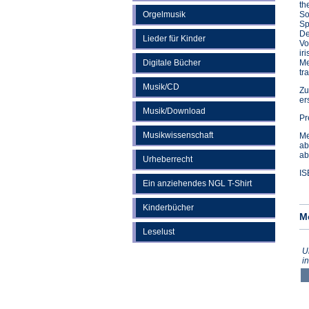
th
Orgelmusik
So
Sp
De
Lieder für Kinder
Vo
ir
Digitale Bücher
Me
tr
Musik/CD
Zu
er
Musik/Download
Pr
Musikwissenschaft
Me
ab
ab
Urheberrecht
IS
Ein anziehendes NGL T-Shirt
Kinderbücher
M
Leselust
U
i