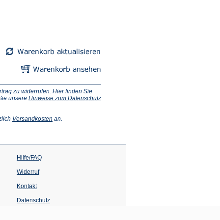
ag zu widerrufen. Hier finden Sie
 Sie unsere
Hinweise zum Datenschutz
(Öffnet
zlich
Versandkosten
an.
in
einem
neuen
Tab)
Hilfe/FAQ
Widerruf
Kontakt
Datenschutz
Impressum