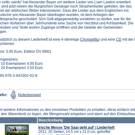
e celtic saints" hat Alexander Bayer um weitere Lieder von Liam Lawton erweitert.
 sind jetzt neben die liturgischen Gesänge noch Strophenlieder getreten, die das
iel der biblischen Bilder intensivieren. Dass die Lieder aus dem Englischen ins
utsche von Alexander Bayer übertragen wurden, ist dem Anliegen der
lkssprache geschuldet. Sich Gott allgegenwärtig vorstellen zu dürfen, war für die
ischen Vorfahren über Jahrhunderte eine Sache von Herzblut und Achtsamkeit. Die
lodien und Texte wollen Zugänge eröffnen und die Gebete der Gemeinden
agen.
sätzlich zu diesem Liederheft ist eine 4-stimmige
Chorpartitur
und eine
CD
mit der 
schienen.
eis: 5,00 Euro, Edition DV 08/01
ngenpreis:
 10 Exemplaren 4,00 Euro
 20 Exemplaren 3,50 Euro
BN 978-3-943302-02-8
(Öffnet
ehr:
Notenbeispiel
in
einem
neuen
Tab)
m weitere Informationen zu den einzelnen Produkten zu erhalten, diese einfach mit
n den Warenkorb zu legen, die Mengenzahl eingeben und dann auf den Einkaufswa
Beschreibung
Irische Messe 'Die Saat geht auf' / Liederheft
2011, 20 Seiten, 14,5 cm x 21,0 cm, geheftet