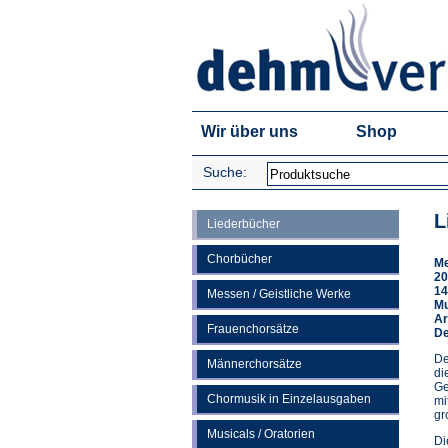
Wir über uns
Shop
Suche:
L
Liederbücher
Chorbücher
Me
20
14
Messen / Geistliche Werke
Mu
Ar
Frauenchorsätze
De
De
Männerchorsätze
di
Ge
Chormusik in Einzelausgaben
mi
gr
Musicals / Oratorien
Di