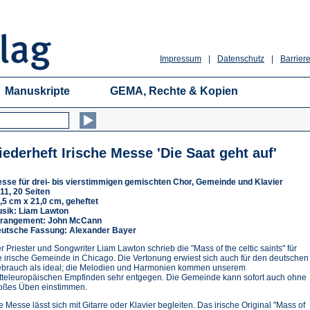
Impressum
|
Datenschutz
|
Barriere
Manuskripte
GEMA, Rechte & Kopien
iederheft Irische Messe 'Die Saat geht auf'
sse für drei- bis vierstimmigen gemischten Chor, Gemeinde und Klavier
11, 20 Seiten
,5 cm x 21,0 cm, geheftet
sik: Liam Lawton
rangement: John McCann
utsche Fassung: Alexander Bayer
r Priester und Songwriter Liam Lawton schrieb die "Mass of the celtic saints" für
e irische Gemeinde in Chicago. Die Vertonung erwiest sich auch für den deutschen
brauch als ideal; die Melodien und Harmonien kommen unserem
tteleuropäischen Empfinden sehr entgegen. Die Gemeinde kann sofort auch ohne
oßes Üben einstimmen.
e Messe lässt sich mit Gitarre oder Klavier begleiten. Das irische Original "Mass of