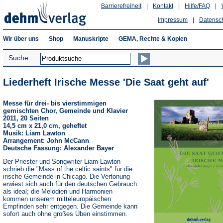
Barrierefreiheit
|
Kontakt
|
Hilfe/FAQ
|
Impressum
|
Datensc
Wir über uns
Shop
Manuskripte
GEMA, Rechte & Kopien
Suche:
Liederheft Irische Messe 'Die Saat geht auf'
Messe für drei- bis vierstimmigen
gemischten Chor, Gemeinde und Klavier
2011, 20 Seiten
14,5 cm x 21,0 cm, geheftet
Musik: Liam Lawton
Arrangement: John McCann
Deutsche Fassung: Alexander Bayer
Der Priester und Songwriter Liam Lawton
schrieb die "Mass of the celtic saints" für die
irische Gemeinde in Chicago. Die Vertonung
erwiest sich auch für den deutschen Gebrauch
als ideal; die Melodien und Harmonien
kommen unserem mitteleuropäischen
Empfinden sehr entgegen. Die Gemeinde kann
sofort auch ohne großes Üben einstimmen.