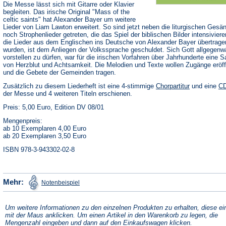
Die Messe lässt sich mit Gitarre oder Klavier
begleiten. Das irische Original "Mass of the
celtic saints" hat Alexander Bayer um weitere
Lieder von Liam Lawton erweitert. So sind jetzt neben die liturgischen Gesä
noch Strophenlieder getreten, die das Spiel der biblischen Bilder intensivier
die Lieder aus dem Englischen ins Deutsche von Alexander Bayer übertrage
wurden, ist dem Anliegen der Volkssprache geschuldet. Sich Gott allgegenwä
vorstellen zu dürfen, war für die irischen Vorfahren über Jahrhunderte eine 
von Herzblut und Achtsamkeit. Die Melodien und Texte wollen Zugänge eröf
und die Gebete der Gemeinden tragen.
Zusätzlich zu diesem Liederheft ist eine 4-stimmige
Chorpartitur
und eine
C
der Messe und 4 weiteren Titeln erschienen.
Preis: 5,00 Euro, Edition DV 08/01
Mengenpreis:
ab 10 Exemplaren 4,00 Euro
ab 20 Exemplaren 3,50 Euro
ISBN 978-3-943302-02-8
(Öffnet
Mehr:
Notenbeispiel
in
einem
neuen
Tab)
Um weitere Informationen zu den einzelnen Produkten zu erhalten, diese ei
mit der Maus anklicken. Um einen Artikel in den Warenkorb zu legen, die
Mengenzahl eingeben und dann auf den Einkaufswagen klicken.