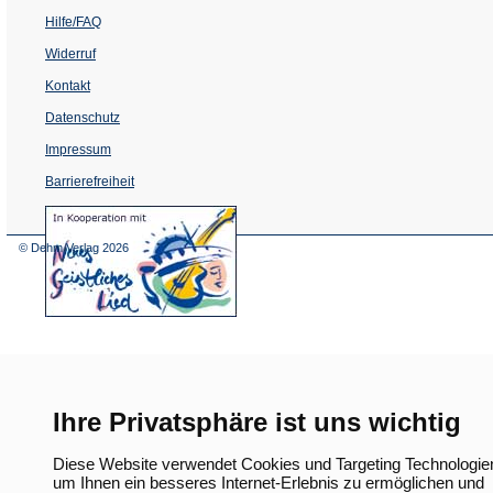
Hilfe/FAQ
Widerruf
Kontakt
Datenschutz
Impressum
Barrierefreiheit
(Öffnet
in
einem
© Dehm Verlag
2026
neuen
Tab)
Ihre Privatsphäre ist uns wichtig
Diese Website verwendet Cookies und Targeting Technologie
um Ihnen ein besseres Internet-Erlebnis zu ermöglichen und