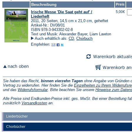
Beschreibung
Preis
Irische Messe 'Die Saat geht auf' /
5,00€
Liederheft
2011, 20 Seiten, 14,5 cm x 21,0 cm, geheftet
Artikel-Nr.: DV08/01
ISBN 978-3-943302-02-8
Text und Musik: Alexander Bayer, Liam Lawton
Auch erhältlich als:
CD
,
Chorbuch
Empfehlen:
Sie haben das Recht,
binnen vierzehn Tagen
ohne Angabe von Gründen d
Vertrag zu widerrufen. Hier finden Sie die
Einzelheiten zu Ihrem Widerrufsre
(Öffnet
und das
Widerrufsformular
. Bitte beachten Sie unsere
Hinweise zum Daten
in
einem
Alle Preise sind Endkunden-Preise inkl. ges. MwSt. Bei einer Bestellung fal
neuen
(Öffnet
zusätzlich
Versandkosten
an.
Tab)
in
einem
neuen
Liederbücher
Tab)
Chorbücher