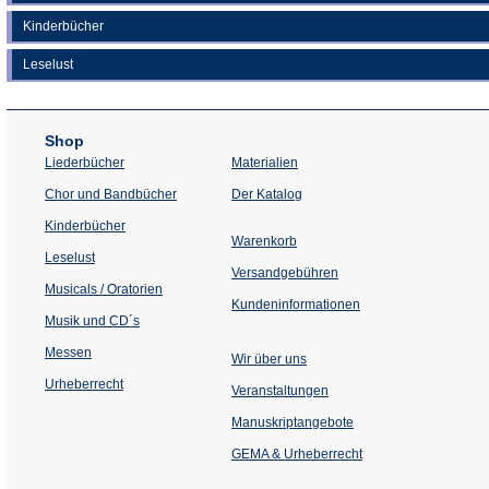
Kinderbücher
Leselust
Shop
Liederbücher
Materialien
(Öffnet
Chor und Bandbücher
Der Katalog
in
einem
Kinderbücher
neuen
Warenkorb
Tab)
Leselust
Versandgebühren
Musicals / Oratorien
Kundeninformationen
Musik und CD´s
Messen
Wir über uns
Urheberrecht
(Öffnet
Veranstaltungen
in
einem
Manuskriptangebote
neuen
Tab)
GEMA & Urheberrecht