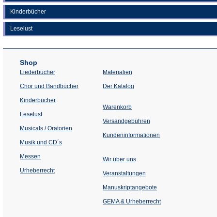
Kinderbücher
Leselust
Shop
Liederbücher
Materialien
(Öffnet
Chor und Bandbücher
Der Katalog
in
einem
Kinderbücher
neuen
Warenkorb
Tab)
Leselust
Versandgebühren
Musicals / Oratorien
Kundeninformationen
Musik und CD´s
Messen
Wir über uns
Urheberrecht
(Öffnet
Veranstaltungen
in
einem
Manuskriptangebote
neuen
Tab)
GEMA & Urheberrecht