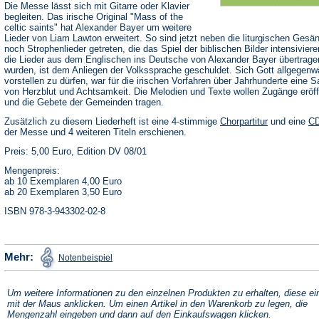
Die Messe lässt sich mit Gitarre oder Klavier
begleiten. Das irische Original "Mass of the
celtic saints" hat Alexander Bayer um weitere
Lieder von Liam Lawton erweitert. So sind jetzt neben die liturgischen Gesä
noch Strophenlieder getreten, die das Spiel der biblischen Bilder intensivier
die Lieder aus dem Englischen ins Deutsche von Alexander Bayer übertrage
wurden, ist dem Anliegen der Volkssprache geschuldet. Sich Gott allgegenwä
vorstellen zu dürfen, war für die irischen Vorfahren über Jahrhunderte eine 
von Herzblut und Achtsamkeit. Die Melodien und Texte wollen Zugänge eröf
und die Gebete der Gemeinden tragen.
Zusätzlich zu diesem Liederheft ist eine 4-stimmige
Chorpartitur
und eine
C
der Messe und 4 weiteren Titeln erschienen.
Preis: 5,00 Euro, Edition DV 08/01
Mengenpreis:
ab 10 Exemplaren 4,00 Euro
ab 20 Exemplaren 3,50 Euro
ISBN 978-3-943302-02-8
(Öffnet
Mehr:
Notenbeispiel
in
einem
neuen
Tab)
Um weitere Informationen zu den einzelnen Produkten zu erhalten, diese ei
mit der Maus anklicken. Um einen Artikel in den Warenkorb zu legen, die
Mengenzahl eingeben und dann auf den Einkaufswagen klicken.