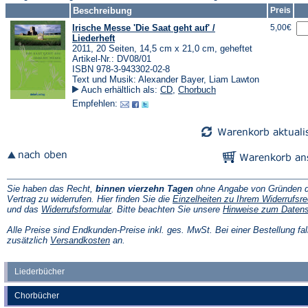
Beschreibung
Preis
Irische Messe 'Die Saat geht auf' /
5,00€
Liederheft
2011, 20 Seiten, 14,5 cm x 21,0 cm, geheftet
Artikel-Nr.: DV08/01
ISBN 978-3-943302-02-8
Text und Musik: Alexander Bayer, Liam Lawton
Auch erhältlich als:
CD
,
Chorbuch
Empfehlen:
Sie haben das Recht,
binnen vierzehn Tagen
ohne Angabe von Gründen d
Vertrag zu widerrufen. Hier finden Sie die
Einzelheiten zu Ihrem Widerrufsre
(Öffnet
und das
Widerrufsformular
. Bitte beachten Sie unsere
Hinweise zum Daten
in
einem
Alle Preise sind Endkunden-Preise inkl. ges. MwSt. Bei einer Bestellung fal
neuen
(Öffnet
zusätzlich
Versandkosten
an.
Tab)
in
einem
neuen
Liederbücher
Tab)
Chorbücher