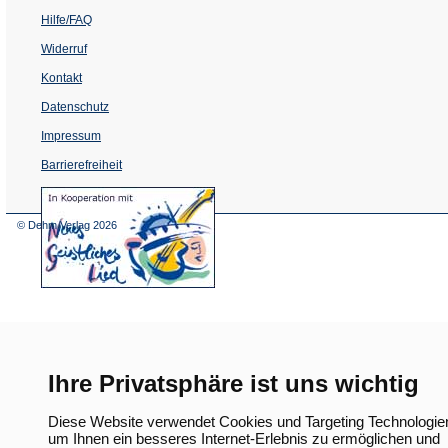
Hilfe/FAQ
Widerruf
Kontakt
Datenschutz
Impressum
Barrierefreiheit
(Öffnet
in
einem
© Dehm Verlag
2026
neuen
Tab)
Ihre Privatsphäre ist uns wichtig
Diese Website verwendet Cookies und Targeting Technologie
um Ihnen ein besseres Internet-Erlebnis zu ermöglichen und