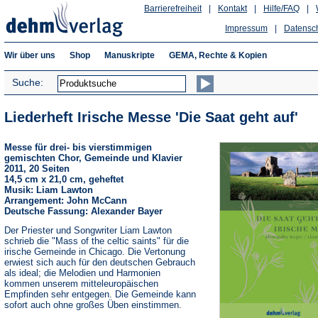
Barrierefreiheit
|
Kontakt
|
Hilfe/FAQ
|
Impressum
|
Datensc
Wir über uns
Shop
Manuskripte
GEMA, Rechte & Kopien
Suche:
Liederheft Irische Messe 'Die Saat geht auf'
Messe für drei- bis vierstimmigen
gemischten Chor, Gemeinde und Klavier
2011, 20 Seiten
14,5 cm x 21,0 cm, geheftet
Musik: Liam Lawton
Arrangement: John McCann
Deutsche Fassung: Alexander Bayer
Der Priester und Songwriter Liam Lawton
schrieb die "Mass of the celtic saints" für die
irische Gemeinde in Chicago. Die Vertonung
erwiest sich auch für den deutschen Gebrauch
als ideal; die Melodien und Harmonien
kommen unserem mitteleuropäischen
Empfinden sehr entgegen. Die Gemeinde kann
sofort auch ohne großes Üben einstimmen.