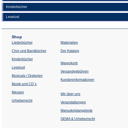
Kinderbücher
Leselust
Shop
Liederbücher
Materialien
(Öffnet
Chor und Bandbücher
Der Katalog
in
einem
Kinderbücher
neuen
Warenkorb
Tab)
Leselust
Versandgebühren
Musicals / Oratorien
Kundeninformationen
Musik und CD´s
Messen
Wir über uns
Urheberrecht
(Öffnet
Veranstaltungen
in
einem
Manuskriptangebote
neuen
Tab)
GEMA & Urheberrecht