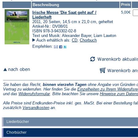
Beschreibung
Preis
Irische Messe 'Die Saat geht auf' /
5,00€
Liederheft
2011, 20 Seiten, 14,5 cm x 21,0 cm, geheftet
Artikel-Nr.: DV08/01
ISBN 978-3-943302-02-8
Text und Musik: Alexander Bayer, Liam Lawton
Auch erhältlich als:
CD
,
Chorbuch
Empfehlen:
Sie haben das Recht,
binnen vierzehn Tagen
ohne Angabe von Gründen d
Vertrag zu widerrufen. Hier finden Sie die
Einzelheiten zu Ihrem Widerrufsre
(Öffnet
und das
Widerrufsformular
. Bitte beachten Sie unsere
Hinweise zum Daten
in
einem
Alle Preise sind Endkunden-Preise inkl. ges. MwSt. Bei einer Bestellung fal
neuen
(Öffnet
zusätzlich
Versandkosten
an.
Tab)
in
einem
neuen
Liederbücher
Tab)
Chorbücher