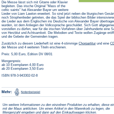
Die Messe lässt sich mit Gitarre oder Klavier
begleiten. Das irische Original "Mass of the
celtic saints" hat Alexander Bayer um weitere
Lieder von Liam Lawton erweitert. So sind jetzt neben die liturgischen Gesä
noch Strophenlieder getreten, die das Spiel der biblischen Bilder intensivier
die Lieder aus dem Englischen ins Deutsche von Alexander Bayer übertrage
wurden, ist dem Anliegen der Volkssprache geschuldet. Sich Gott allgegenwä
vorstellen zu dürfen, war für die irischen Vorfahren über Jahrhunderte eine 
von Herzblut und Achtsamkeit. Die Melodien und Texte wollen Zugänge eröf
und die Gebete der Gemeinden tragen.
Zusätzlich zu diesem Liederheft ist eine 4-stimmige
Chorpartitur
und eine
C
der Messe und 4 weiteren Titeln erschienen.
Preis: 5,00 Euro, Edition DV 08/01
Mengenpreis:
ab 10 Exemplaren 4,00 Euro
ab 20 Exemplaren 3,50 Euro
ISBN 978-3-943302-02-8
(Öffnet
Mehr:
Notenbeispiel
in
einem
neuen
Tab)
Um weitere Informationen zu den einzelnen Produkten zu erhalten, diese ei
mit der Maus anklicken. Um einen Artikel in den Warenkorb zu legen, die
Mengenzahl eingeben und dann auf den Einkaufswagen klicken.