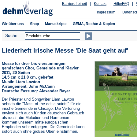
Barrierefreiheit
|
Kontakt
|
Hilfe/FAQ
|
Impressum
|
Datensc
Wir über uns
Shop
Manuskripte
GEMA, Rechte & Kopien
Suche:
Liederheft Irische Messe 'Die Saat geht auf'
Messe für drei- bis vierstimmigen
gemischten Chor, Gemeinde und Klavier
2011, 20 Seiten
14,5 cm x 21,0 cm, geheftet
Musik: Liam Lawton
Arrangement: John McCann
Deutsche Fassung: Alexander Bayer
Der Priester und Songwriter Liam Lawton
schrieb die "Mass of the celtic saints" für die
irische Gemeinde in Chicago. Die Vertonung
erwiest sich auch für den deutschen Gebrauch
als ideal; die Melodien und Harmonien
kommen unserem mitteleuropäischen
Empfinden sehr entgegen. Die Gemeinde kann
sofort auch ohne großes Üben einstimmen.