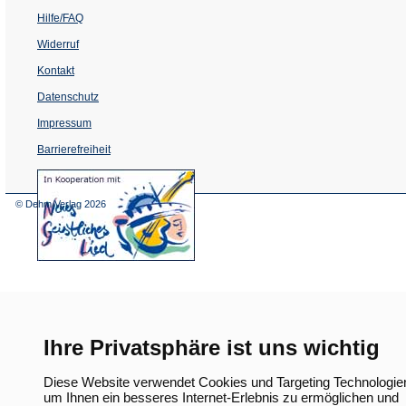
Hilfe/FAQ
Widerruf
Kontakt
Datenschutz
Impressum
Barrierefreiheit
(Öffnet
in
einem
© Dehm Verlag
2026
neuen
Tab)
Ihre Privatsphäre ist uns wichtig
Diese Website verwendet Cookies und Targeting Technologie
um Ihnen ein besseres Internet-Erlebnis zu ermöglichen und