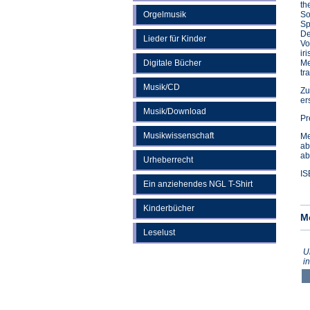
th
Orgelmusik
So
Sp
De
Lieder für Kinder
Vo
ir
Digitale Bücher
Me
tr
Musik/CD
Zu
er
Musik/Download
Pr
Musikwissenschaft
Me
ab
ab
Urheberrecht
IS
Ein anziehendes NGL T-Shirt
Kinderbücher
M
Leselust
U
i