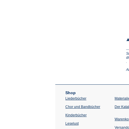
S
d
(Ö
.
in
e
A
n
T
Shop
Liederbücher
Materiali
Chor und Bandbücher
Der Kata
Kinderbücher
Warenko
Leselust
Versand