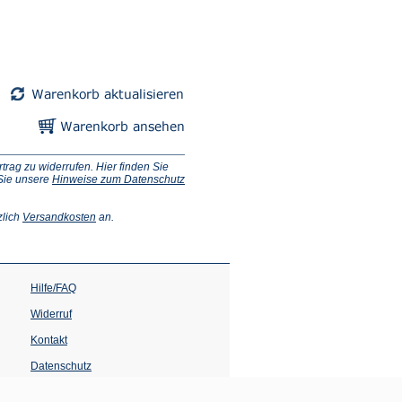
ag zu widerrufen. Hier finden Sie
 Sie unsere
Hinweise zum Datenschutz
(Öffnet
zlich
Versandkosten
an.
in
einem
neuen
Tab)
Hilfe/FAQ
Widerruf
Kontakt
Datenschutz
Impressum