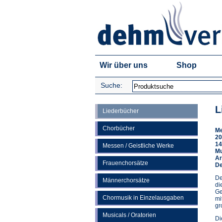
Wir über uns
Shop
Suche:
L
Liederbücher
Chorbücher
Me
20
14
Messen / Geistliche Werke
Mu
Ar
Frauenchorsätze
De
De
Männerchorsätze
di
Ge
Chormusik in Einzelausgaben
mi
gr
Musicals / Oratorien
Di