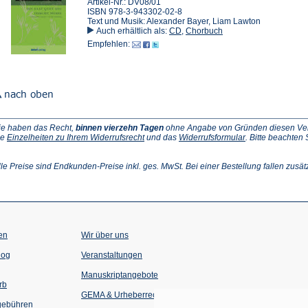
Artikel-Nr.: DV08/01
ISBN 978-3-943302-02-8
Text und Musik: Alexander Bayer, Liam Lawton
Auch erhältlich als:
CD
,
Chorbuch
Empfehlen:
ie haben das Recht,
binnen vierzehn Tagen
ohne Angabe von Gründen diesen Vertr
(Öffnet
(Öffnet
ie
Einzelheiten zu Ihrem Widerrufsrecht
und das
Widerrufsformular
. Bitte beachten
ffnet
in
in
einem
einem
inem
neuen
neuen
lle Preise sind Endkunden-Preise inkl. ges. MwSt. Bei einer Bestellung fallen zusät
euen
Tab)
Tab)
ab)
en
Wir über uns
(Öffnet
(Öffnet
log
Veranstaltungen
in
in
einem
einem
Manuskriptangebote
neuen
neuen
rb
Tab)
Tab)
GEMA & Urheberrecht
gebühren