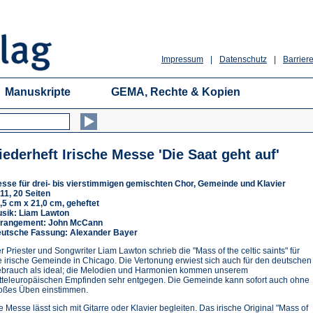
Impressum
|
Datenschutz
|
Barriere
Manuskripte
GEMA, Rechte & Kopien
iederheft Irische Messe 'Die Saat geht auf'
sse für drei- bis vierstimmigen gemischten Chor, Gemeinde und Klavier
11, 20 Seiten
,5 cm x 21,0 cm, geheftet
sik: Liam Lawton
rangement: John McCann
utsche Fassung: Alexander Bayer
r Priester und Songwriter Liam Lawton schrieb die "Mass of the celtic saints" für
e irische Gemeinde in Chicago. Die Vertonung erwiest sich auch für den deutschen
brauch als ideal; die Melodien und Harmonien kommen unserem
tteleuropäischen Empfinden sehr entgegen. Die Gemeinde kann sofort auch ohne
oßes Üben einstimmen.
e Messe lässt sich mit Gitarre oder Klavier begleiten. Das irische Original "Mass of