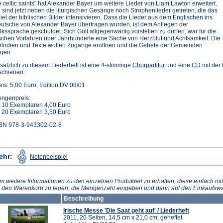
e celtic saints" hat Alexander Bayer um weitere Lieder von Liam Lawton erweitert.
 sind jetzt neben die liturgischen Gesänge noch Strophenlieder getreten, die das
iel der biblischen Bilder intensivieren. Dass die Lieder aus dem Englischen ins
utsche von Alexander Bayer übertragen wurden, ist dem Anliegen der
lkssprache geschuldet. Sich Gott allgegenwärtig vorstellen zu dürfen, war für die
ischen Vorfahren über Jahrhunderte eine Sache von Herzblut und Achtsamkeit. Die
lodien und Texte wollen Zugänge eröffnen und die Gebete der Gemeinden
agen.
sätzlich zu diesem Liederheft ist eine 4-stimmige
Chorpartitur
und eine
CD
mit der 
schienen.
eis: 5,00 Euro, Edition DV 08/01
ngenpreis:
 10 Exemplaren 4,00 Euro
 20 Exemplaren 3,50 Euro
BN 978-3-943302-02-8
(Öffnet
ehr:
Notenbeispiel
in
einem
neuen
Tab)
m weitere Informationen zu den einzelnen Produkten zu erhalten, diese einfach mit
n den Warenkorb zu legen, die Mengenzahl eingeben und dann auf den Einkaufswa
Beschreibung
Irische Messe 'Die Saat geht auf' / Liederheft
2011, 20 Seiten, 14,5 cm x 21,0 cm, geheftet