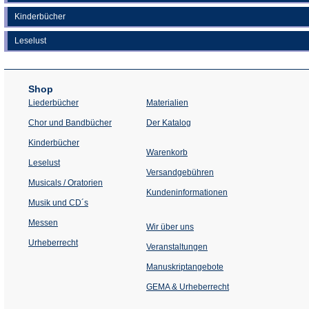
Kinderbücher
Leselust
Shop
Liederbücher
Materialien
(Öffnet
Chor und Bandbücher
Der Katalog
in
einem
Kinderbücher
neuen
Warenkorb
Tab)
Leselust
Versandgebühren
Musicals / Oratorien
Kundeninformationen
Musik und CD´s
Messen
Wir über uns
Urheberrecht
(Öffnet
Veranstaltungen
in
einem
Manuskriptangebote
neuen
Tab)
GEMA & Urheberrecht