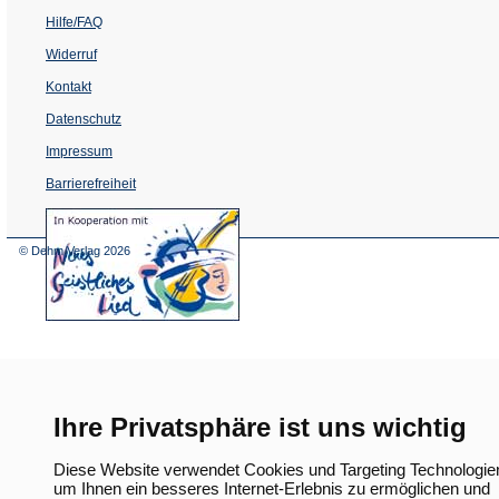
Hilfe/FAQ
Widerruf
Kontakt
Datenschutz
Impressum
Barrierefreiheit
(Öffnet
in
einem
© Dehm Verlag
2026
neuen
Tab)
Ihre Privatsphäre ist uns wichtig
Diese Website verwendet Cookies und Targeting Technologie
um Ihnen ein besseres Internet-Erlebnis zu ermöglichen und