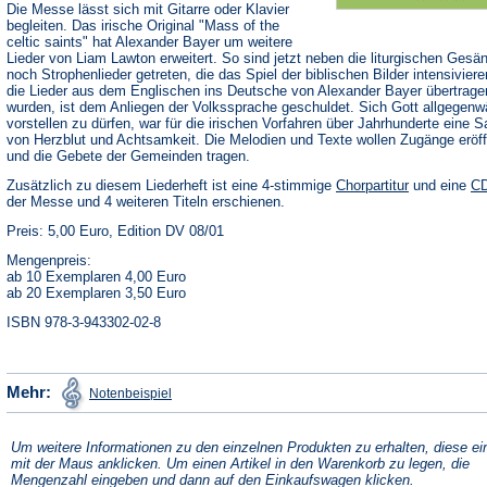
Die Messe lässt sich mit Gitarre oder Klavier
begleiten. Das irische Original "Mass of the
celtic saints" hat Alexander Bayer um weitere
Lieder von Liam Lawton erweitert. So sind jetzt neben die liturgischen Gesä
noch Strophenlieder getreten, die das Spiel der biblischen Bilder intensivier
die Lieder aus dem Englischen ins Deutsche von Alexander Bayer übertrage
wurden, ist dem Anliegen der Volkssprache geschuldet. Sich Gott allgegenwä
vorstellen zu dürfen, war für die irischen Vorfahren über Jahrhunderte eine 
von Herzblut und Achtsamkeit. Die Melodien und Texte wollen Zugänge eröf
und die Gebete der Gemeinden tragen.
Zusätzlich zu diesem Liederheft ist eine 4-stimmige
Chorpartitur
und eine
C
der Messe und 4 weiteren Titeln erschienen.
Preis: 5,00 Euro, Edition DV 08/01
Mengenpreis:
ab 10 Exemplaren 4,00 Euro
ab 20 Exemplaren 3,50 Euro
ISBN 978-3-943302-02-8
(Öffnet
Mehr:
Notenbeispiel
in
einem
neuen
Tab)
Um weitere Informationen zu den einzelnen Produkten zu erhalten, diese ei
mit der Maus anklicken. Um einen Artikel in den Warenkorb zu legen, die
Mengenzahl eingeben und dann auf den Einkaufswagen klicken.