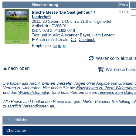
Beschreibung
Preis
Irische Messe 'Die Saat geht auf' /
5,00€
Liederheft
2011, 20 Seiten, 14,5 cm x 21,0 cm, geheftet
Artikel-Nr.: DV08/01
ISBN 978-3-943302-02-8
Text und Musik: Alexander Bayer, Liam Lawton
Auch erhältlich als:
CD
,
Chorbuch
Empfehlen:
Sie haben das Recht,
binnen vierzehn Tagen
ohne Angabe von Gründen d
Vertrag zu widerrufen. Hier finden Sie die
Einzelheiten zu Ihrem Widerrufsre
(Öffnet
und das
Widerrufsformular
. Bitte beachten Sie unsere
Hinweise zum Daten
in
einem
Alle Preise sind Endkunden-Preise inkl. ges. MwSt. Bei einer Bestellung fal
neuen
(Öffnet
zusätzlich
Versandkosten
an.
Tab)
in
einem
neuen
Liederbücher
Tab)
Chorbücher