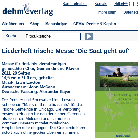
Barrierefreiheit
|
Kontakt
|
Hilfe/FAQ
|
Impressum
|
Datensc
Wir über uns
Shop
Manuskripte
GEMA, Rechte & Kopien
Suche:
Liederheft Irische Messe 'Die Saat geht auf'
Messe für drei- bis vierstimmigen
gemischten Chor, Gemeinde und Klavier
2011, 20 Seiten
14,5 cm x 21,0 cm, geheftet
Musik: Liam Lawton
Arrangement: John McCann
Deutsche Fassung: Alexander Bayer
Der Priester und Songwriter Liam Lawton
schrieb die "Mass of the celtic saints" für die
irische Gemeinde in Chicago. Die Vertonung
erwiest sich auch für den deutschen Gebrauch
als ideal; die Melodien und Harmonien
kommen unserem mitteleuropäischen
Empfinden sehr entgegen. Die Gemeinde kann
sofort auch ohne großes Üben einstimmen.