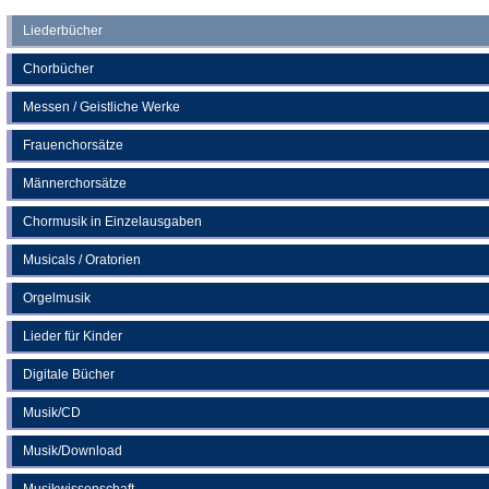
neuen
einem
Liederbücher
Tab)
neuen
Chorbücher
Tab)
Messen / Geistliche Werke
Frauenchorsätze
Männerchorsätze
Chormusik in Einzelausgaben
Musicals / Oratorien
Orgelmusik
Lieder für Kinder
Digitale Bücher
Musik/CD
Musik/Download
Musikwissenschaft