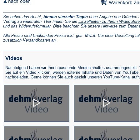
Sie haben das Recht,
binnen vierzehn Tagen
ohne Angabe von Gründen d
Vertrag zu widerrufen. Hier finden Sie die
Einzelheiten zu Ihrem Widerrufsre
(Öffnet
und das
Widerrufsformular
. Bitte beachten Sie unsere
Hinweise zum Daten
in
einem
Alle Preise sind Endkunden-Preise inkl. ges. MwSt. Bei einer Bestellung fal
neuen
(Öffnet
zusätzlich
Versandkosten
an.
Tab)
in
einem
neuen
Videos
Tab)
Nachfolgend haben wir Ihnen passende Medieninhalte zusammengestellt.
Sie auf ein Video klicken, werden externe Inhalte und Daten von YouTube
(Öffne
nachgeladen. Gerne können Sie auch gezielt unseren
YouTube-Kanal
aufr
in
eine
neue
Tab)