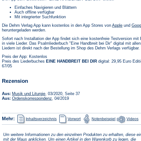
Einfaches Navigieren und Blättern
Auch offline verfügbar
Mit integrierter Suchfunktion
(Öffnet
Die Dehm Verlag App kann kostenlos in den App Stores von
Apple
und
Goog
in
heruntergeladen werden.
einem
neuen
Sofort nach Installation der App findet sich eine kostenfreie Testversion mit 
Tab)
in viele Lieder. Das Psalmliederbuch "Eine Handbreit bei Dir" digital mit alle
Liedern ist direkt nach der Bestellung im Shop des Dehm Verlags verfügbar.
Preis der App: Kostenlos
Preis des Liederbuches
EINE HANDBREIT BEI DIR
digital: 29,95 Euro Edit
67/05
Rezension
(Öffnet
Aus:
Musik und Liturgie
, 03/2020, Seite 37
in
(Öffnet
Aus:
Ordenskorrespondenz
, 04/2019
einem
in
neuen
einem
Tab)
neuen
Tab)
(Öffnet
(Öffnet
(Öffnet
Mehr:
Inhaltsverzeichnis
Vorwort
Notenbeispiel
Videos
in
in
in
einem
einem
einem
neuen
neuen
neuen
Tab)
Tab)
Tab)
Um weitere Informationen zu den einzelnen Produkten zu erhalten, diese ei
mit der Maus anklicken. Um einen Artikel in den Warenkorb zu legen, die