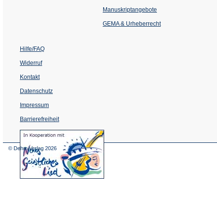
in
einem
Manuskriptangebote
neuen
Tab)
GEMA & Urheberrecht
Hilfe/FAQ
Widerruf
Kontakt
Datenschutz
Impressum
Barrierefreiheit
(Öffnet
in
einem
© Dehm Verlag
2026
neuen
Tab)