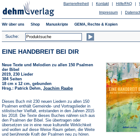
Barrierefreiheit
|
Kontakt
|
Hilfe/FAQ
|
Impressum
|
Datensc
Wir über uns
Shop
Manuskripte
GEMA, Rechte & Kopien
Suche:
EINE HANDBREIT BEI DIR
Neue Texte und Melodien zu allen 150 Psalmen
der Bibel
2019, 230 Lieder
384 Seiten
18 cm x 12 cm, gebunden
Hrsg.: Patrick Dehm,
Joachim Raabe
Dieses Buch mit 230 neuen Liedern zu allen 150
Psalmen enthält Gemeinde- und Vortragslieder in
stilistischer Vielfalt, entstanden in den Jahren 2015
bis 2018. Die Texte dieses Buches nähren sich aus
den Psalmen der Bibel. Sie übertragen oder
übersetzen sie in eine neue kulturelle Wirklichkeit
und wollen auf diese Weise Raum geben, die Weite
und berührende Kraft der Psalmen neu zu hören.