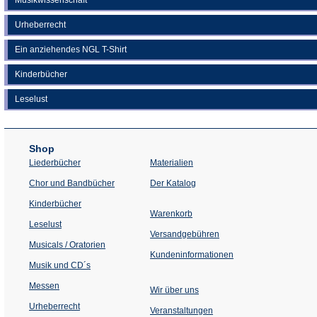
Urheberrecht
Ein anziehendes NGL T-Shirt
Kinderbücher
Leselust
Shop
Liederbücher
Materialien
(Öffnet
Chor und Bandbücher
Der Katalog
in
einem
Kinderbücher
neuen
Warenkorb
Tab)
Leselust
Versandgebühren
Musicals / Oratorien
Kundeninformationen
Musik und CD´s
Messen
Wir über uns
Urheberrecht
(Öffnet
Veranstaltungen