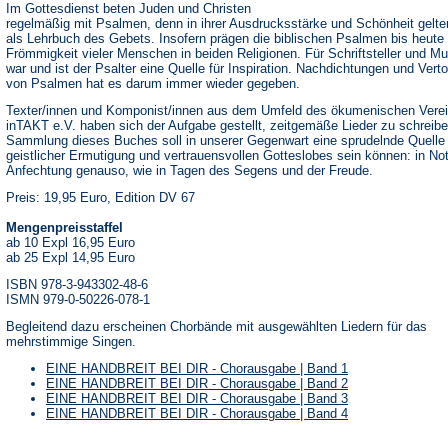
Im Gottesdienst beten Juden und Christen
regelmäßig mit Psalmen, denn in ihrer Ausdrucksstärke und Schönheit gelte
als Lehrbuch des Gebets. Insofern prägen die biblischen Psalmen bis heute 
Frömmigkeit vieler Menschen in beiden Religionen. Für Schriftsteller und Mu
war und ist der Psalter eine Quelle für Inspiration. Nachdichtungen und Ver
von Psalmen hat es darum immer wieder gegeben.
Texter/innen und Komponist/innen aus dem Umfeld des ökumenischen Vere
inTAKT e.V. haben sich der Aufgabe gestellt, zeitgemäße Lieder zu schreibe
Sammlung dieses Buches soll in unserer Gegenwart eine sprudelnde Quelle
geistlicher Ermutigung und vertrauensvollen Gotteslobes sein können: in No
Anfechtung genauso, wie in Tagen des Segens und der Freude.
Preis: 19,95 Euro, Edition DV 67
Mengenpreisstaffel
ab 10 Expl 16,95 Euro
ab 25 Expl 14,95 Euro
ISBN 978-3-943302-48-6
ISMN 979-0-50226-078-1
Begleitend dazu erscheinen Chorbände mit ausgewählten Liedern für das
mehrstimmige Singen.
EINE HANDBREIT BEI DIR - Chorausgabe | Band 1
EINE HANDBREIT BEI DIR - Chorausgabe | Band 2
EINE HANDBREIT BEI DIR - Chorausgabe | Band 3
EINE HANDBREIT BEI DIR - Chorausgabe | Band 4