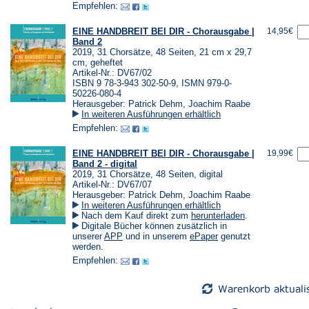
einem
einem
Empfehlen:
neuen
neuen
Tab)
Tab)
EINE HANDBREIT BEI DIR - Chorausgabe |
14,95€
Band 2
2019, 31 Chorsätze, 48 Seiten, 21 cm x 29,7
cm, geheftet
Artikel-Nr.: DV67/02
ISBN 9 78-3-943 302-50-9, ISMN 979-0-
50226-080-4
Herausgeber: Patrick Dehm, Joachim Raabe
In weiteren Ausführungen erhältlich
Empfehlen:
EINE HANDBREIT BEI DIR - Chorausgabe |
19,99€
Band 2 - digital
2019, 31 Chorsätze, 48 Seiten, digital
Artikel-Nr.: DV67/07
Herausgeber: Patrick Dehm, Joachim Raabe
In weiteren Ausführungen erhältlich
(Öffnet
Nach dem Kauf direkt zum
herunterladen
.
in
Digitale Bücher können zusätzlich in
einem
(Öffnet
(Öffnet
unserer
APP
und in unserem
ePaper
genutzt
neuen
in
in
werden.
Tab)
einem
einem
Empfehlen:
neuen
neuen
Tab)
Tab)