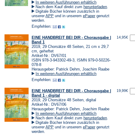
In weiteren Ausführungen erhältlich
(Öffnet
Nach dem Kauf direkt zum
herunterladen
.
in
Digitale Bücher können zusätzlich in
einem
(Öffnet
(Öffnet
unserer
APP
und in unserem
ePaper
genutzt
neuen
in
in
werden.
Tab)
einem
einem
Empfehlen:
neuen
neuen
Tab)
Tab)
EINE HANDBREIT BEI DIR - Chorausgabe |
14,95€
Band 1
2019, 29 Chorsätze 48 Seiten, 21 cm x 29,7
cm, geheftet
Artikel-Nr.: DV67/01
ISBN 978-3-943302-49-3, ISMN 979-0-50226-
078-8
Herausgeber: Patrick Dehm, Joachim Raabe
In weiteren Ausführungen erhältlich
Empfehlen:
EINE HANDBREIT BEI DIR - Chorausgabe |
19,99€
Band 1 - digital
2019, 29 Chorsätze 48 Seiten, digital
Artikel-Nr.: DV67/06
Herausgeber: Patrick Dehm, Joachim Raabe
In weiteren Ausführungen erhältlich
(Öffnet
Nach dem Kauf direkt zum
herunterladen
.
in
Digitale Bücher können zusätzlich in
einem
(Öffnet
(Öffnet
unserer
APP
und in unserem
ePaper
genutzt
neuen
in
in
werden.
Tab)