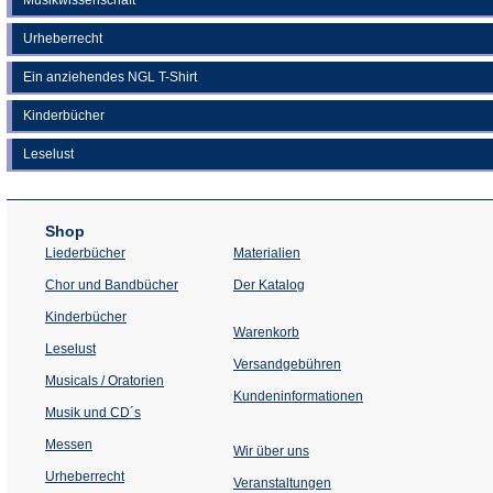
Urheberrecht
Ein anziehendes NGL T-Shirt
Kinderbücher
Leselust
Shop
Liederbücher
Materialien
(Öffnet
Chor und Bandbücher
Der Katalog
in
einem
Kinderbücher
neuen
Warenkorb
Tab)
Leselust
Versandgebühren
Musicals / Oratorien
Kundeninformationen
Musik und CD´s
Messen
Wir über uns
Urheberrecht
(Öffnet
Veranstaltungen