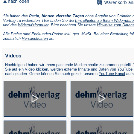
Sie haben das Recht,
binnen vierzehn Tagen
ohne Angabe von Gründen d
Vertrag zu widerrufen. Hier finden Sie die
Einzelheiten zu Ihrem Widerrufsre
(Öffnet
und das
Widerrufsformular
. Bitte beachten Sie unsere
Hinweise zum Daten
in
einem
Alle Preise sind Endkunden-Preise inkl. ges. MwSt. Bei einer Bestellung fal
neuen
(Öffnet
zusätzlich
Versandkosten
an.
Tab)
in
einem
neuen
Videos
Tab)
Nachfolgend haben wir Ihnen passende Medieninhalte zusammengestellt.
Sie auf ein Video klicken, werden externe Inhalte und Daten von YouTube
(Öffne
nachgeladen. Gerne können Sie auch gezielt unseren
YouTube-Kanal
aufr
in
eine
neue
Tab)