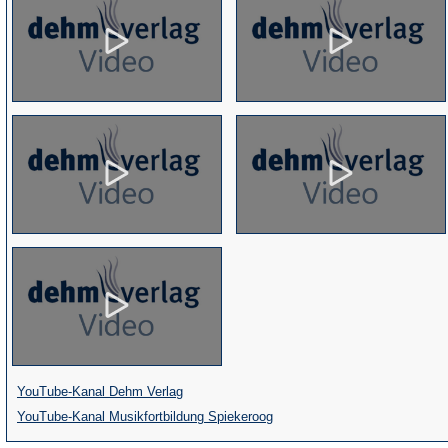
(Öffnet
YouTube-Kanal Dehm Verlag
in
(Öffnet
YouTube-Kanal Musikfortbildung Spiekeroog
einem
in