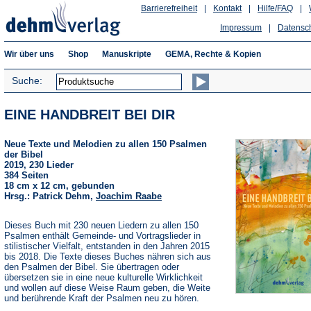
Barrierefreiheit
|
Kontakt
|
Hilfe/FAQ
|
Impressum
|
Datensc
Wir über uns
Shop
Manuskripte
GEMA, Rechte & Kopien
Suche:
EINE HANDBREIT BEI DIR
Neue Texte und Melodien zu allen 150 Psalmen
der Bibel
2019, 230 Lieder
384 Seiten
18 cm x 12 cm, gebunden
Hrsg.: Patrick Dehm,
Joachim Raabe
Dieses Buch mit 230 neuen Liedern zu allen 150
Psalmen enthält Gemeinde- und Vortragslieder in
stilistischer Vielfalt, entstanden in den Jahren 2015
bis 2018. Die Texte dieses Buches nähren sich aus
den Psalmen der Bibel. Sie übertragen oder
übersetzen sie in eine neue kulturelle Wirklichkeit
und wollen auf diese Weise Raum geben, die Weite
und berührende Kraft der Psalmen neu zu hören.