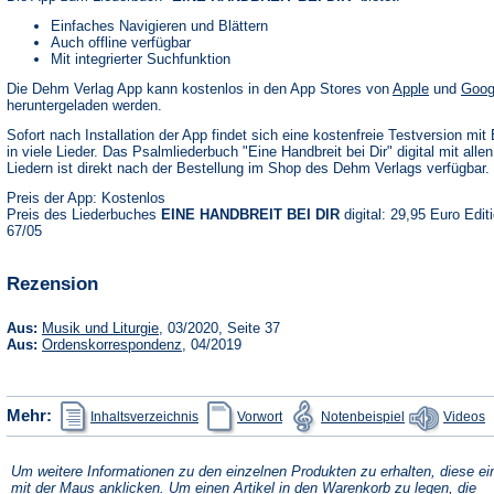
Einfaches Navigieren und Blättern
Auch offline verfügbar
Mit integrierter Suchfunktion
(Öffnet
Die Dehm Verlag App kann kostenlos in den App Stores von
Apple
und
Goog
in
heruntergeladen werden.
einem
neuen
Sofort nach Installation der App findet sich eine kostenfreie Testversion mit 
Tab)
in viele Lieder. Das Psalmliederbuch "Eine Handbreit bei Dir" digital mit alle
Liedern ist direkt nach der Bestellung im Shop des Dehm Verlags verfügbar.
Preis der App: Kostenlos
Preis des Liederbuches
EINE HANDBREIT BEI DIR
digital: 29,95 Euro Edit
67/05
Rezension
(Öffnet
Aus:
Musik und Liturgie
, 03/2020, Seite 37
in
(Öffnet
Aus:
Ordenskorrespondenz
, 04/2019
einem
in
neuen
einem
Tab)
neuen
Tab)
(Öffnet
(Öffnet
(Öffnet
Mehr:
Inhaltsverzeichnis
Vorwort
Notenbeispiel
Videos
in
in
in
einem
einem
einem
neuen
neuen
neuen
Tab)
Tab)
Tab)
Um weitere Informationen zu den einzelnen Produkten zu erhalten, diese ei
mit der Maus anklicken. Um einen Artikel in den Warenkorb zu legen, die