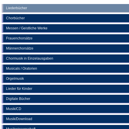
neuen
einem
Liederbücher
Tab)
neuen
Chorbücher
Tab)
Messen / Geistliche Werke
Frauenchorsätze
Männerchorsätze
Chormusik in Einzelausgaben
Musicals / Oratorien
Orgelmusik
Lieder für Kinder
Digitale Bücher
Musik/CD
Musik/Download
Musikwissenschaft