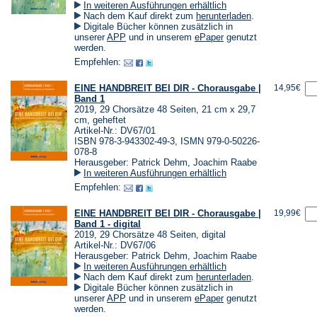
In weiteren Ausführungen erhältlich
(Öffnet
Nach dem Kauf direkt zum
herunterladen
.
in
Digitale Bücher können zusätzlich in
einem
(Öffnet
(Öffnet
unserer
APP
und in unserem
ePaper
genutzt
neuen
in
in
werden.
Tab)
einem
einem
Empfehlen:
neuen
neuen
Tab)
Tab)
EINE HANDBREIT BEI DIR - Chorausgabe |
14,95€
Band 1
2019, 29 Chorsätze 48 Seiten, 21 cm x 29,7
cm, geheftet
Artikel-Nr.: DV67/01
ISBN 978-3-943302-49-3, ISMN 979-0-50226-
078-8
Herausgeber: Patrick Dehm, Joachim Raabe
In weiteren Ausführungen erhältlich
Empfehlen:
EINE HANDBREIT BEI DIR - Chorausgabe |
19,99€
Band 1 - digital
2019, 29 Chorsätze 48 Seiten, digital
Artikel-Nr.: DV67/06
Herausgeber: Patrick Dehm, Joachim Raabe
In weiteren Ausführungen erhältlich
(Öffnet
Nach dem Kauf direkt zum
herunterladen
.
in
Digitale Bücher können zusätzlich in
einem
(Öffnet
(Öffnet
unserer
APP
und in unserem
ePaper
genutzt
neuen
in
in
werden.
Tab)