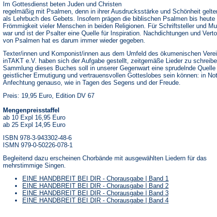
Im Gottesdienst beten Juden und Christen
regelmäßig mit Psalmen, denn in ihrer Ausdrucksstärke und Schönheit gelte
als Lehrbuch des Gebets. Insofern prägen die biblischen Psalmen bis heute 
Frömmigkeit vieler Menschen in beiden Religionen. Für Schriftsteller und Mu
war und ist der Psalter eine Quelle für Inspiration. Nachdichtungen und Ver
von Psalmen hat es darum immer wieder gegeben.
Texter/innen und Komponist/innen aus dem Umfeld des ökumenischen Vere
inTAKT e.V. haben sich der Aufgabe gestellt, zeitgemäße Lieder zu schreibe
Sammlung dieses Buches soll in unserer Gegenwart eine sprudelnde Quelle
geistlicher Ermutigung und vertrauensvollen Gotteslobes sein können: in No
Anfechtung genauso, wie in Tagen des Segens und der Freude.
Preis: 19,95 Euro, Edition DV 67
Mengenpreisstaffel
ab 10 Expl 16,95 Euro
ab 25 Expl 14,95 Euro
ISBN 978-3-943302-48-6
ISMN 979-0-50226-078-1
Begleitend dazu erscheinen Chorbände mit ausgewählten Liedern für das
mehrstimmige Singen.
EINE HANDBREIT BEI DIR - Chorausgabe | Band 1
EINE HANDBREIT BEI DIR - Chorausgabe | Band 2
EINE HANDBREIT BEI DIR - Chorausgabe | Band 3
EINE HANDBREIT BEI DIR - Chorausgabe | Band 4