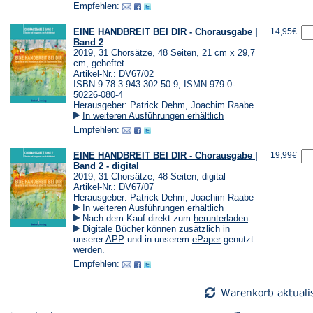
einem
einem
Empfehlen:
neuen
neuen
Tab)
Tab)
EINE HANDBREIT BEI DIR - Chorausgabe |
14,95€
Band 2
2019, 31 Chorsätze, 48 Seiten, 21 cm x 29,7
cm, geheftet
Artikel-Nr.: DV67/02
ISBN 9 78-3-943 302-50-9, ISMN 979-0-
50226-080-4
Herausgeber: Patrick Dehm, Joachim Raabe
In weiteren Ausführungen erhältlich
Empfehlen:
EINE HANDBREIT BEI DIR - Chorausgabe |
19,99€
Band 2 - digital
2019, 31 Chorsätze, 48 Seiten, digital
Artikel-Nr.: DV67/07
Herausgeber: Patrick Dehm, Joachim Raabe
In weiteren Ausführungen erhältlich
(Öffnet
Nach dem Kauf direkt zum
herunterladen
.
in
Digitale Bücher können zusätzlich in
einem
(Öffnet
(Öffnet
unserer
APP
und in unserem
ePaper
genutzt
neuen
in
in
werden.
Tab)
einem
einem
Empfehlen:
neuen
neuen
Tab)
Tab)