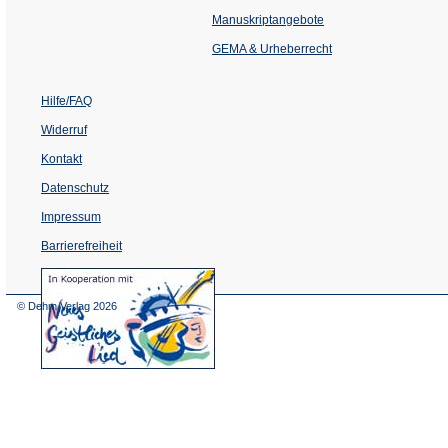
in
einem
Manuskriptangebote
neuen
Tab)
GEMA & Urheberrecht
Hilfe/FAQ
Widerruf
Kontakt
Datenschutz
Impressum
Barrierefreiheit
(Öffnet
in
einem
© Dehm Verlag
2026
neuen
Tab)