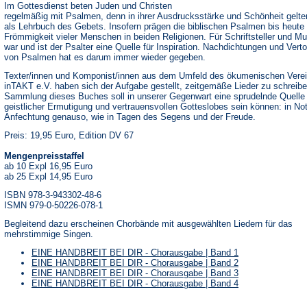
Im Gottesdienst beten Juden und Christen
regelmäßig mit Psalmen, denn in ihrer Ausdrucksstärke und Schönheit gelte
als Lehrbuch des Gebets. Insofern prägen die biblischen Psalmen bis heute 
Frömmigkeit vieler Menschen in beiden Religionen. Für Schriftsteller und Mu
war und ist der Psalter eine Quelle für Inspiration. Nachdichtungen und Ver
von Psalmen hat es darum immer wieder gegeben.
Texter/innen und Komponist/innen aus dem Umfeld des ökumenischen Vere
inTAKT e.V. haben sich der Aufgabe gestellt, zeitgemäße Lieder zu schreibe
Sammlung dieses Buches soll in unserer Gegenwart eine sprudelnde Quelle
geistlicher Ermutigung und vertrauensvollen Gotteslobes sein können: in No
Anfechtung genauso, wie in Tagen des Segens und der Freude.
Preis: 19,95 Euro, Edition DV 67
Mengenpreisstaffel
ab 10 Expl 16,95 Euro
ab 25 Expl 14,95 Euro
ISBN 978-3-943302-48-6
ISMN 979-0-50226-078-1
Begleitend dazu erscheinen Chorbände mit ausgewählten Liedern für das
mehrstimmige Singen.
EINE HANDBREIT BEI DIR - Chorausgabe | Band 1
EINE HANDBREIT BEI DIR - Chorausgabe | Band 2
EINE HANDBREIT BEI DIR - Chorausgabe | Band 3
EINE HANDBREIT BEI DIR - Chorausgabe | Band 4