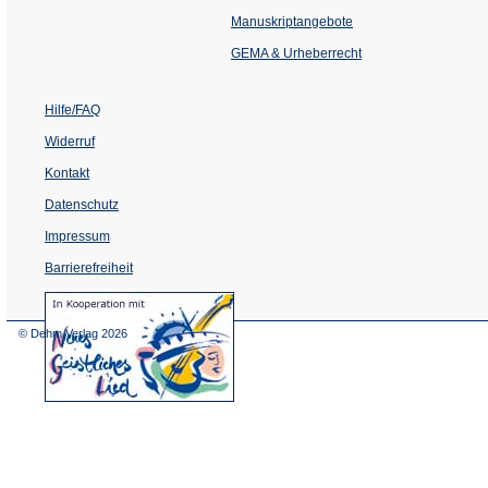
in
einem
Manuskriptangebote
neuen
Tab)
GEMA & Urheberrecht
Hilfe/FAQ
Widerruf
Kontakt
Datenschutz
Impressum
Barrierefreiheit
(Öffnet
in
einem
© Dehm Verlag
2026
neuen
Tab)