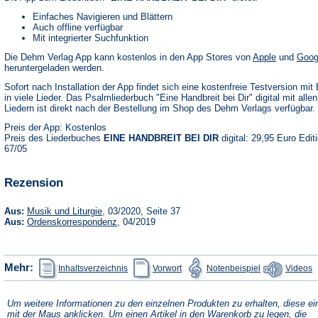
Einfaches Navigieren und Blättern
Auch offline verfügbar
Mit integrierter Suchfunktion
(Öffnet
Die Dehm Verlag App kann kostenlos in den App Stores von
Apple
und
Goog
in
heruntergeladen werden.
einem
neuen
Sofort nach Installation der App findet sich eine kostenfreie Testversion mit 
Tab)
in viele Lieder. Das Psalmliederbuch "Eine Handbreit bei Dir" digital mit alle
Liedern ist direkt nach der Bestellung im Shop des Dehm Verlags verfügbar.
Preis der App: Kostenlos
Preis des Liederbuches
EINE HANDBREIT BEI DIR
digital: 29,95 Euro Edit
67/05
Rezension
(Öffnet
Aus:
Musik und Liturgie
, 03/2020, Seite 37
in
(Öffnet
Aus:
Ordenskorrespondenz
, 04/2019
einem
in
neuen
einem
Tab)
neuen
Tab)
(Öffnet
(Öffnet
(Öffnet
Mehr:
Inhaltsverzeichnis
Vorwort
Notenbeispiel
Videos
in
in
in
einem
einem
einem
neuen
neuen
neuen
Tab)
Tab)
Tab)
Um weitere Informationen zu den einzelnen Produkten zu erhalten, diese ei
mit der Maus anklicken. Um einen Artikel in den Warenkorb zu legen, die