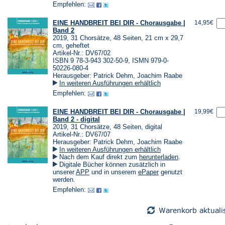
einem
einem
Empfehlen:
neuen
neuen
Tab)
Tab)
EINE HANDBREIT BEI DIR - Chorausgabe |
14,95€
Band 2
2019, 31 Chorsätze, 48 Seiten, 21 cm x 29,7
cm, geheftet
Artikel-Nr.: DV67/02
ISBN 9 78-3-943 302-50-9, ISMN 979-0-
50226-080-4
Herausgeber: Patrick Dehm, Joachim Raabe
In weiteren Ausführungen erhältlich
Empfehlen:
EINE HANDBREIT BEI DIR - Chorausgabe |
19,99€
Band 2 - digital
2019, 31 Chorsätze, 48 Seiten, digital
Artikel-Nr.: DV67/07
Herausgeber: Patrick Dehm, Joachim Raabe
In weiteren Ausführungen erhältlich
(Öffnet
Nach dem Kauf direkt zum
herunterladen
.
in
Digitale Bücher können zusätzlich in
einem
(Öffnet
(Öffnet
unserer
APP
und in unserem
ePaper
genutzt
neuen
in
in
werden.
Tab)
einem
einem
Empfehlen:
neuen
neuen
Tab)
Tab)