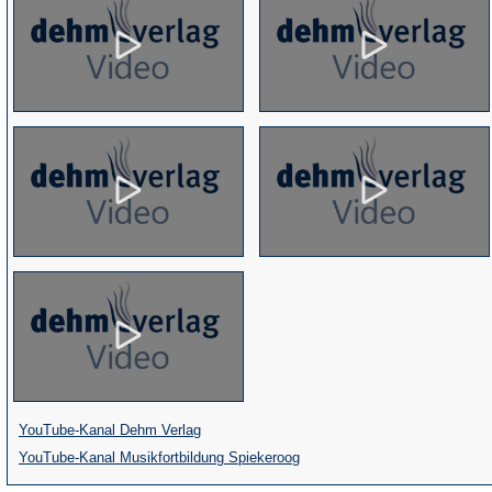
(Öffnet
YouTube-Kanal Dehm Verlag
in
(Öffnet
YouTube-Kanal Musikfortbildung Spiekeroog
einem
in