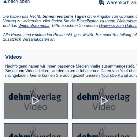
Sie haben das Recht,
binnen vierzehn Tagen
ohne Angabe von Gründen d
Vertrag zu widerrufen. Hier finden Sie die
Einzelheiten zu Ihrem Widerrufsre
(Öffnet
und das
Widerrufsformular
. Bitte beachten Sie unsere
Hinweise zum Daten
in
einem
Alle Preise sind Endkunden-Preise inkl. ges. MwSt. Bei einer Bestellung fal
neuen
(Öffnet
zusätzlich
Versandkosten
an.
Tab)
in
einem
neuen
Videos
Tab)
Nachfolgend haben wir Ihnen passende Medieninhalte zusammengestellt.
Sie auf ein Video klicken, werden externe Inhalte und Daten von YouTube
(Öffne
nachgeladen. Gerne können Sie auch gezielt unseren
YouTube-Kanal
aufr
in
eine
neue
Tab)