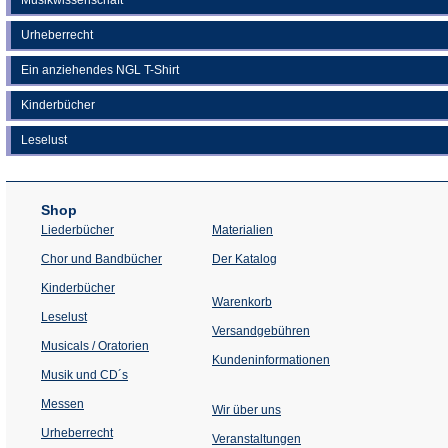
Urheberrecht
Ein anziehendes NGL T-Shirt
Kinderbücher
Leselust
Shop
Liederbücher
Materialien
(Öffnet
Chor und Bandbücher
Der Katalog
in
einem
Kinderbücher
neuen
Warenkorb
Tab)
Leselust
Versandgebühren
Musicals / Oratorien
Kundeninformationen
Musik und CD´s
Messen
Wir über uns
Urheberrecht
(Öffnet
Veranstaltungen