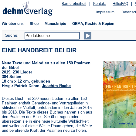
Barrierefreiheit
|
Kontakt
|
Hilfe/FAQ
|
Impressum
|
Datensc
Wir über uns
Shop
Manuskripte
GEMA, Rechte & Kopien
Suche:
EINE HANDBREIT BEI DIR
Neue Texte und Melodien zu allen 150 Psalmen
der Bibel
2019, 230 Lieder
384 Seiten
18 cm x 12 cm, gebunden
Hrsg.: Patrick Dehm,
Joachim Raabe
Dieses Buch mit 230 neuen Liedern zu allen 150
Psalmen enthält Gemeinde- und Vortragslieder in
stilistischer Vielfalt, entstanden in den Jahren 2015
bis 2018. Die Texte dieses Buches nähren sich aus
den Psalmen der Bibel. Sie übertragen oder
übersetzen sie in eine neue kulturelle Wirklichkeit
und wollen auf diese Weise Raum geben, die Weite
und berührende Kraft der Psalmen neu zu hören.