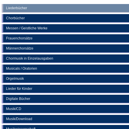
neuen
einem
Liederbücher
Tab)
neuen
Chorbücher
Tab)
Messen / Geistliche Werke
Frauenchorsätze
Männerchorsätze
Chormusik in Einzelausgaben
Musicals / Oratorien
Orgelmusik
Lieder für Kinder
Digitale Bücher
Musik/CD
Musik/Download
Musikwissenschaft