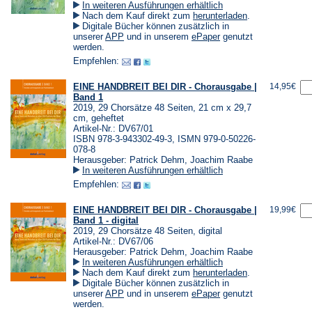
In weiteren Ausführungen erhältlich
(Öffnet
Nach dem Kauf direkt zum
herunterladen
.
in
Digitale Bücher können zusätzlich in
einem
(Öffnet
(Öffnet
unserer
APP
und in unserem
ePaper
genutzt
neuen
in
in
werden.
Tab)
einem
einem
Empfehlen:
neuen
neuen
Tab)
Tab)
EINE HANDBREIT BEI DIR - Chorausgabe |
14,95€
Band 1
2019, 29 Chorsätze 48 Seiten, 21 cm x 29,7
cm, geheftet
Artikel-Nr.: DV67/01
ISBN 978-3-943302-49-3, ISMN 979-0-50226-
078-8
Herausgeber: Patrick Dehm, Joachim Raabe
In weiteren Ausführungen erhältlich
Empfehlen:
EINE HANDBREIT BEI DIR - Chorausgabe |
19,99€
Band 1 - digital
2019, 29 Chorsätze 48 Seiten, digital
Artikel-Nr.: DV67/06
Herausgeber: Patrick Dehm, Joachim Raabe
In weiteren Ausführungen erhältlich
(Öffnet
Nach dem Kauf direkt zum
herunterladen
.
in
Digitale Bücher können zusätzlich in
einem
(Öffnet
(Öffnet
unserer
APP
und in unserem
ePaper
genutzt
neuen
in
in
werden.
Tab)