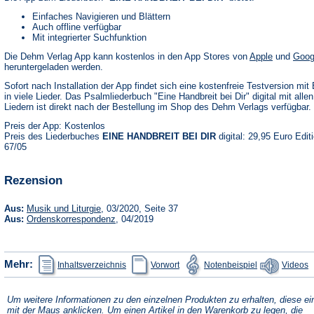
Einfaches Navigieren und Blättern
Auch offline verfügbar
Mit integrierter Suchfunktion
(Öffnet
Die Dehm Verlag App kann kostenlos in den App Stores von
Apple
und
Goog
in
heruntergeladen werden.
einem
neuen
Sofort nach Installation der App findet sich eine kostenfreie Testversion mit 
Tab)
in viele Lieder. Das Psalmliederbuch "Eine Handbreit bei Dir" digital mit alle
Liedern ist direkt nach der Bestellung im Shop des Dehm Verlags verfügbar.
Preis der App: Kostenlos
Preis des Liederbuches
EINE HANDBREIT BEI DIR
digital: 29,95 Euro Edit
67/05
Rezension
(Öffnet
Aus:
Musik und Liturgie
, 03/2020, Seite 37
in
(Öffnet
Aus:
Ordenskorrespondenz
, 04/2019
einem
in
neuen
einem
Tab)
neuen
Tab)
(Öffnet
(Öffnet
(Öffnet
Mehr:
Inhaltsverzeichnis
Vorwort
Notenbeispiel
Videos
in
in
in
einem
einem
einem
neuen
neuen
neuen
Tab)
Tab)
Tab)
Um weitere Informationen zu den einzelnen Produkten zu erhalten, diese ei
mit der Maus anklicken. Um einen Artikel in den Warenkorb zu legen, die