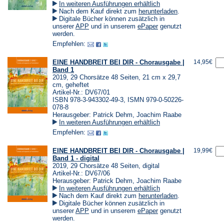
In weiteren Ausführungen erhältlich
(Öffnet
Nach dem Kauf direkt zum
herunterladen
.
in
Digitale Bücher können zusätzlich in
einem
(Öffnet
(Öffnet
unserer
APP
und in unserem
ePaper
genutzt
neuen
in
in
werden.
Tab)
einem
einem
Empfehlen:
neuen
neuen
Tab)
Tab)
EINE HANDBREIT BEI DIR - Chorausgabe |
14,95€
Band 1
2019, 29 Chorsätze 48 Seiten, 21 cm x 29,7
cm, geheftet
Artikel-Nr.: DV67/01
ISBN 978-3-943302-49-3, ISMN 979-0-50226-
078-8
Herausgeber: Patrick Dehm, Joachim Raabe
In weiteren Ausführungen erhältlich
Empfehlen:
EINE HANDBREIT BEI DIR - Chorausgabe |
19,99€
Band 1 - digital
2019, 29 Chorsätze 48 Seiten, digital
Artikel-Nr.: DV67/06
Herausgeber: Patrick Dehm, Joachim Raabe
In weiteren Ausführungen erhältlich
(Öffnet
Nach dem Kauf direkt zum
herunterladen
.
in
Digitale Bücher können zusätzlich in
einem
(Öffnet
(Öffnet
unserer
APP
und in unserem
ePaper
genutzt
neuen
in
in
werden.
Tab)