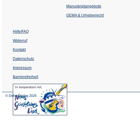
in
einem
Manuskriptangebote
neuen
Tab)
GEMA & Urheberrecht
Hilfe/FAQ
Widerruf
Kontakt
Datenschutz
Impressum
Barrierefreiheit
(Öffnet
in
einem
© Dehm Verlag
2026
neuen
Tab)