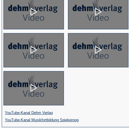
(Öffnet
YouTube-Kanal Dehm Verlag
in
(Öffnet
YouTube-Kanal Musikfortbildung Spiekeroog
einem
in