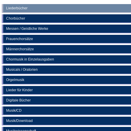
neuen
einem
Liederbücher
Tab)
neuen
Chorbücher
Tab)
Messen / Geistliche Werke
Frauenchorsätze
Männerchorsätze
Chormusik in Einzelausgaben
Musicals / Oratorien
Orgelmusik
Lieder für Kinder
Digitale Bücher
Musik/CD
Musik/Download
Musikwissenschaft