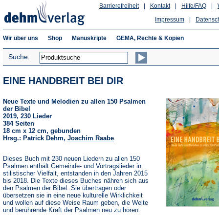
Barrierefreiheit
|
Kontakt
|
Hilfe/FAQ
|
Impressum
|
Datensc
Wir über uns
Shop
Manuskripte
GEMA, Rechte & Kopien
Suche:
EINE HANDBREIT BEI DIR
Neue Texte und Melodien zu allen 150 Psalmen
der Bibel
2019, 230 Lieder
384 Seiten
18 cm x 12 cm, gebunden
Hrsg.: Patrick Dehm,
Joachim Raabe
Dieses Buch mit 230 neuen Liedern zu allen 150
Psalmen enthält Gemeinde- und Vortragslieder in
stilistischer Vielfalt, entstanden in den Jahren 2015
bis 2018. Die Texte dieses Buches nähren sich aus
den Psalmen der Bibel. Sie übertragen oder
übersetzen sie in eine neue kulturelle Wirklichkeit
und wollen auf diese Weise Raum geben, die Weite
und berührende Kraft der Psalmen neu zu hören.