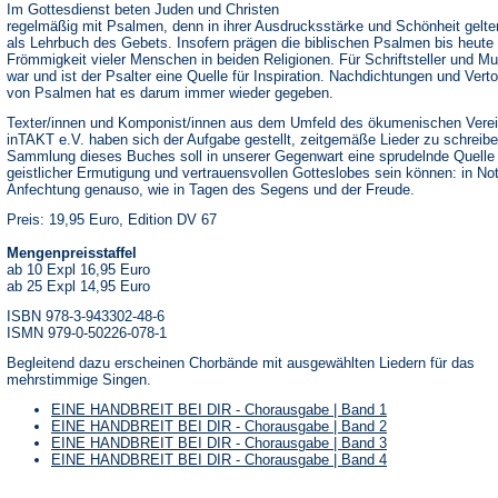
Im Gottesdienst beten Juden und Christen
regelmäßig mit Psalmen, denn in ihrer Ausdrucksstärke und Schönheit gelte
als Lehrbuch des Gebets. Insofern prägen die biblischen Psalmen bis heute 
Frömmigkeit vieler Menschen in beiden Religionen. Für Schriftsteller und Mu
war und ist der Psalter eine Quelle für Inspiration. Nachdichtungen und Ver
von Psalmen hat es darum immer wieder gegeben.
Texter/innen und Komponist/innen aus dem Umfeld des ökumenischen Vere
inTAKT e.V. haben sich der Aufgabe gestellt, zeitgemäße Lieder zu schreibe
Sammlung dieses Buches soll in unserer Gegenwart eine sprudelnde Quelle
geistlicher Ermutigung und vertrauensvollen Gotteslobes sein können: in No
Anfechtung genauso, wie in Tagen des Segens und der Freude.
Preis: 19,95 Euro, Edition DV 67
Mengenpreisstaffel
ab 10 Expl 16,95 Euro
ab 25 Expl 14,95 Euro
ISBN 978-3-943302-48-6
ISMN 979-0-50226-078-1
Begleitend dazu erscheinen Chorbände mit ausgewählten Liedern für das
mehrstimmige Singen.
EINE HANDBREIT BEI DIR - Chorausgabe | Band 1
EINE HANDBREIT BEI DIR - Chorausgabe | Band 2
EINE HANDBREIT BEI DIR - Chorausgabe | Band 3
EINE HANDBREIT BEI DIR - Chorausgabe | Band 4