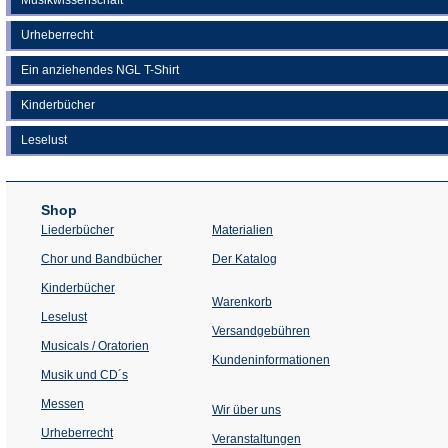
Urheberrecht
Ein anziehendes NGL T-Shirt
Kinderbücher
Leselust
Shop
Liederbücher
Materialien
(Öffnet
Chor und Bandbücher
Der Katalog
in
einem
Kinderbücher
neuen
Warenkorb
Tab)
Leselust
Versandgebühren
Musicals / Oratorien
Kundeninformationen
Musik und CD´s
Messen
Wir über uns
Urheberrecht
(Öffnet
Veranstaltungen