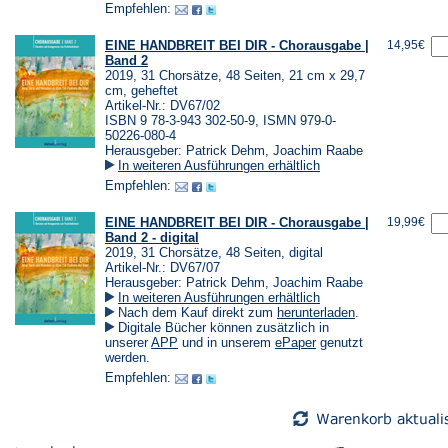
einem
einem
Empfehlen:
neuen
neuen
Tab)
Tab)
EINE HANDBREIT BEI DIR - Chorausgabe |
14,95€
Band 2
2019, 31 Chorsätze, 48 Seiten, 21 cm x 29,7
cm, geheftet
Artikel-Nr.: DV67/02
ISBN 9 78-3-943 302-50-9, ISMN 979-0-
50226-080-4
Herausgeber: Patrick Dehm, Joachim Raabe
In weiteren Ausführungen erhältlich
Empfehlen:
EINE HANDBREIT BEI DIR - Chorausgabe |
19,99€
Band 2 - digital
2019, 31 Chorsätze, 48 Seiten, digital
Artikel-Nr.: DV67/07
Herausgeber: Patrick Dehm, Joachim Raabe
In weiteren Ausführungen erhältlich
(Öffnet
Nach dem Kauf direkt zum
herunterladen
.
in
Digitale Bücher können zusätzlich in
einem
(Öffnet
(Öffnet
unserer
APP
und in unserem
ePaper
genutzt
neuen
in
in
werden.
Tab)
einem
einem
Empfehlen:
neuen
neuen
Tab)
Tab)