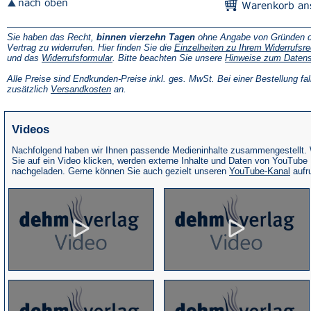
Sie haben das Recht,
binnen vierzehn Tagen
ohne Angabe von Gründen d
Vertrag zu widerrufen. Hier finden Sie die
Einzelheiten zu Ihrem Widerrufsre
(Öffnet
und das
Widerrufsformular
. Bitte beachten Sie unsere
Hinweise zum Daten
in
einem
Alle Preise sind Endkunden-Preise inkl. ges. MwSt. Bei einer Bestellung fal
neuen
(Öffnet
zusätzlich
Versandkosten
an.
Tab)
in
einem
neuen
Videos
Tab)
Nachfolgend haben wir Ihnen passende Medieninhalte zusammengestellt.
Sie auf ein Video klicken, werden externe Inhalte und Daten von YouTube
(Öffne
nachgeladen. Gerne können Sie auch gezielt unseren
YouTube-Kanal
aufr
in
eine
neue
Tab)