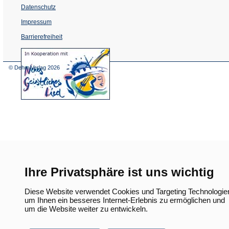
Datenschutz
Impressum
Barrierefreiheit
(Öffnet
in
einem
© Dehm Verlag
2026
neuen
Tab)
Ihre Privatsphäre ist uns wichtig
Diese Website verwendet Cookies und Targeting Technologie
um Ihnen ein besseres Internet-Erlebnis zu ermöglichen und
um die Website weiter zu entwickeln.