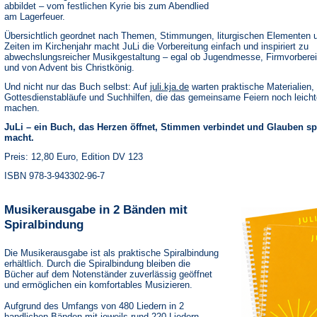
abbildet – vom festlichen Kyrie bis zum Abendlied
am Lagerfeuer.
Übersichtlich geordnet nach Themen, Stimmungen, liturgischen Elementen 
Zeiten im Kirchenjahr macht JuLi die Vorbereitung einfach und inspiriert zu
abwechslungsreicher Musikgestaltung – egal ob Jugendmesse, Firmvorbere
und von Advent bis Christkönig.
(Öffnet
Und nicht nur das Buch selbst: Auf
juli.kja.de
warten praktische Materialien,
in
Gottesdienstabläufe und Suchhilfen, die das gemeinsame Feiern noch leicht
einem
machen.
neuen
Tab)
JuLi – ein Buch, das Herzen öffnet, Stimmen verbindet und Glauben s
macht.
Preis: 12,80 Euro, Edition DV 123
ISBN 978-3-943302-96-7
Musikerausgabe in 2 Bänden mit
Spiralbindung
Die Musikerausgabe ist als praktische Spiralbindung
erhältlich. Durch die Spiralbindung bleiben die
Bücher auf dem Notenständer zuverlässig geöffnet
und ermöglichen ein komfortables Musizieren.
Aufgrund des Umfangs von 480 Liedern in 2
handlichen Bänden mit jeweils rund 220 Liedern.