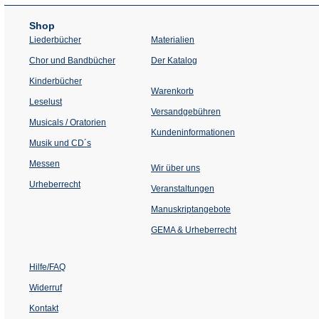
Shop
Liederbücher
Materialien
(Öffnet
Chor und Bandbücher
Der Katalog
in
einem
Kinderbücher
neuen
Warenkorb
Tab)
Leselust
Versandgebühren
Musicals / Oratorien
Kundeninformationen
Musik und CD´s
Messen
Wir über uns
Urheberrecht
(Öffnet
Veranstaltungen
in
einem
Manuskriptangebote
neuen
Tab)
GEMA & Urheberrecht
Hilfe/FAQ
Widerruf
Kontakt