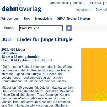
Barrierefreiheit
|
Kontakt
|
Hilfe/FAQ
|
Impressum
|
Datensc
Wir über uns
Shop
Manuskripte
GEMA, Rechte & Kopien
Suche:
JULI – Lieder für junge Liturgie
2025, 480 Lieder
648 Seiten
18 cm x 12 cm, gebunden
Hrsg.: KJA Erzbistum Köln GmbH
"JuLi" – so heißt das Liederbuch, das Licht, Wärme
und Freude in den Gottesdienst bringt. Der Name
steht für Jugend und Liturgie, für Lieder und
Lebensfreude – und erinnert zugleich an den
Sommermonat Juli, die hellste Zeit des Jahres.
Mit seinen 480 Liedern lädt JuLi ein, das ganze Jahr
über Gottesdienste lebendig zu gestalten. Bekannte
"Neue Geistliche Lieder", Taizé-Gesänge, Kanons
und Lobpreis-Songs gehören ebenso dazu wie
Musical-Hits und vertraute Klassiker. So entstand
eine Sammlung, die alle Facetten des Glaubens