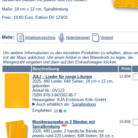
Maße: 18 cm x 12 cm, Spiralbindung.
Preis: 19,80 Euro, Edition DV 123/01
(Öffnet
(Öffnet
(Öffnet
Mehr:
Inhaltsverzeichnis
Notenbeispiel
Vorwort
in
in
in
einem
einem
einem
neuen
neuen
neuen
Tab)
Tab)
Tab)
Um weitere Informationen zu den einzelnen Produkten zu erhalten, diese ei
mit der Maus anklicken. Um einen Artikel in den Warenkorb zu legen, die
Mengenzahl eingeben und dann auf den Einkaufswagen klicken.
Beschreibung
Preis
JULI – Lieder für junge Liturgie
12,80€
2025, 480 Lieder, 648 Seiten, 18 cm x 12 cm,
gebunden
Artikel-Nr.: DV123
ISBN 978-3-943302-96-7
Herausgeber: KJA Erzbistum Köln GmbH
Auch erhältlich als:
Spiralbindung
Empfehlen:
Musikerausgabe in 2 Bänden mit
19,80€
Spiralbindung
2026, 480 Lieder, 2 handliche Bände mit
jeweils rund 220 Liedern, 648 Seiten, 18 cm x