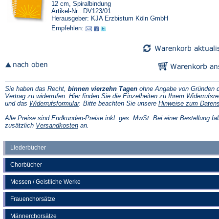
12 cm, Spiralbindung
Artikel-Nr.: DV123/01
Herausgeber: KJA Erzbistum Köln GmbH
Empfehlen:
Sie haben das Recht,
binnen vierzehn Tagen
ohne Angabe von Gründen d
Vertrag zu widerrufen. Hier finden Sie die
Einzelheiten zu Ihrem Widerrufsre
(Öffnet
und das
Widerrufsformular
. Bitte beachten Sie unsere
Hinweise zum Daten
in
einem
Alle Preise sind Endkunden-Preise inkl. ges. MwSt. Bei einer Bestellung fal
neuen
(Öffnet
zusätzlich
Versandkosten
an.
Tab)
in
einem
neuen
Liederbücher
Tab)
Chorbücher
Messen / Geistliche Werke
Frauenchorsätze
Männerchorsätze