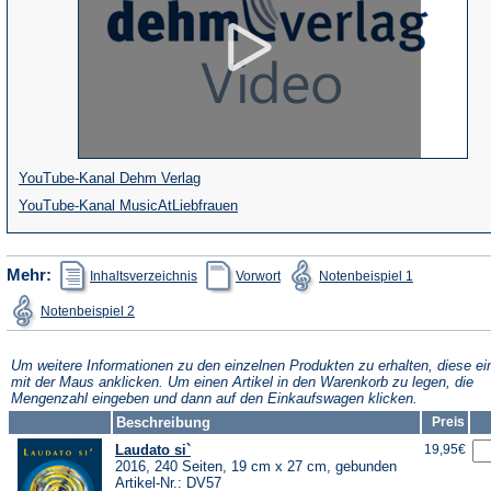
(Öffnet
YouTube-Kanal Dehm Verlag
in
(Öffnet
YouTube-Kanal MusicAtLiebfrauen
einem
in
neuen
einem
(Öffnet
(Öffnet
(Öffnet
Mehr:
Inhaltsverzeichnis
Vorwort
Notenbeispiel 1
in
in
in
Tab)
neuen
einem
einem
einem
(Öffnet
Notenbeispiel 2
neuen
neuen
neuen
Tab)
in
Tab)
Tab)
Tab)
einem
neuen
Tab)
Um weitere Informationen zu den einzelnen Produkten zu erhalten, diese ei
mit der Maus anklicken. Um einen Artikel in den Warenkorb zu legen, die
Mengenzahl eingeben und dann auf den Einkaufswagen klicken.
Beschreibung
Preis
Laudato si`
19,95€
2016, 240 Seiten, 19 cm x 27 cm, gebunden
Artikel-Nr.: DV57