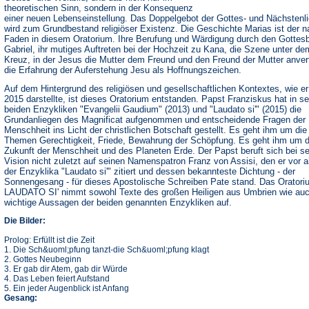
theoretischen Sinn, sondern in der Konsequenz
einer neuen Lebenseinstellung. Das Doppelgebot der Gottes- und Nächstenl
wird zum Grundbestand religiöser Existenz. Die Geschichte Marias ist der na
Faden in diesem Oratorium. Ihre Berufung und Wärdigung durch den Gottes
Gabriel, ihr mutiges Auftreten bei der Hochzeit zu Kana, die Szene unter de
Kreuz, in der Jesus die Mutter dem Freund und den Freund der Mutter anvert
die Erfahrung der Auferstehung Jesu als Hoffnungszeichen.
Auf dem Hintergrund des religiösen und gesellschaftlichen Kontextes, wie er
2015 darstellte, ist dieses Oratorium entstanden. Papst Franziskus hat in s
beiden Enzykliken "Evangelii Gaudium" (2013) und "Laudato si'" (2015) die
Grundanliegen des Magnificat aufgenommen und entscheidende Fragen der
Menschheit ins Licht der christlichen Botschaft gestellt. Es geht ihm um di
Themen Gerechtigkeit, Friede, Bewahrung der Schöpfung. Es geht ihm um d
Zukunft der Menschheit und des Planeten Erde. Der Papst beruft sich bei se
Vision nicht zuletzt auf seinen Namenspatron Franz von Assisi, den er vor a
der Enzyklika "Laudato si'" zitiert und dessen bekannteste Dichtung - der
Sonnengesang - für dieses Apostolische Schreiben Pate stand. Das Oratori
LAUDATO SI' nimmt sowohl Texte des großen Heiligen aus Umbrien wie au
wichtige Aussagen der beiden genannten Enzykliken auf.
Die Bilder:
Prolog: Erfüllt ist die Zeit
1. Die Sch&uoml;pfung tanzt-die Sch&uoml;pfung klagt
2. Gottes Neubeginn
3. Er gab dir Atem, gab dir Würde
4. Das Leben feiert Aufstand
5. Ein jeder Augenblick ist Anfang
Gesang: