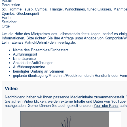
Pauke
Percussion
(kl. Trommel, susp. Cymbal, Triangel, Windchimes, tuned Glasses, Marimba
Djembé, Glockenspiel)
Harfe
Streicher
Orgel
Um die Höhe des Mietpreises des Leihmaterials festzulegen, bedarf es einig
Informationen. Bitte richten Sie Ihre Anfrage unter Angabe von Komponist/
Leihmaterials
PatrickDehm@dehm-verlag.de
.
Name des Ensembles/Orchesters
Aufführungsort
Eintrittspreise
Anzahl der Aufführungen
Aufführungstermine
benötigter Umfang an Stimmen
geplante übertragung/Mitschnitt/Produktion durch Rundfunk oder Fer
Video
Nachfolgend haben wir Ihnen passende Medieninhalte zusammengestellt.
Sie auf ein Video klicken, werden externe Inhalte und Daten von YouTube
(Öffne
nachgeladen. Gerne können Sie auch gezielt unseren
YouTube-Kanal
aufr
in
eine
neue
Tab)