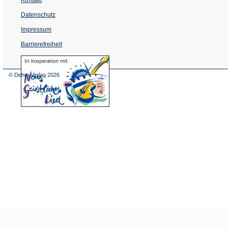
Datenschutz
Impressum
Barrierefreiheit
(Öffnet
in
einem
© Dehm Verlag
2026
neuen
Tab)