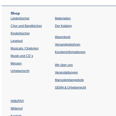
Shop
Liederbücher
Materialien
(Öffnet
Chor und Bandbücher
Der Katalog
in
einem
Kinderbücher
neuen
Warenkorb
Tab)
Leselust
Versandgebühren
Musicals / Oratorien
Kundeninformationen
Musik und CD´s
Messen
Wir über uns
Urheberrecht
(Öffnet
Veranstaltungen
in
einem
Manuskriptangebote
neuen
Tab)
GEMA & Urheberrecht
Hilfe/FAQ
Widerruf
Kontakt