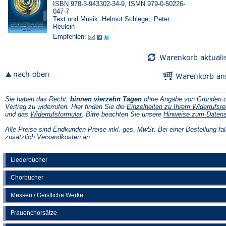
ISBN 978-3-943302-34-9, ISMN 979-0-50226-
047-7
Text und Musik: Helmut Schlegel, Peter
Reulein
Empfehlen:
Sie haben das Recht,
binnen vierzehn Tagen
ohne Angabe von Gründen d
Vertrag zu widerrufen. Hier finden Sie die
Einzelheiten zu Ihrem Widerrufsre
(Öffnet
und das
Widerrufsformular
. Bitte beachten Sie unsere
Hinweise zum Daten
in
einem
Alle Preise sind Endkunden-Preise inkl. ges. MwSt. Bei einer Bestellung fal
neuen
(Öffnet
zusätzlich
Versandkosten
an.
Tab)
in
einem
neuen
Liederbücher
Tab)
Chorbücher
Messen / Geistliche Werke
Frauenchorsätze