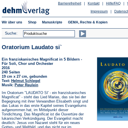
Barrierefreiheit
|
Kontakt
|
Hilfe/FAQ
|
Impressum
|
Datensc
Wir über uns
Shop
Manuskripte
GEMA, Rechte & Kopien
Suche:
Oratorium Laudato si`
Ein franziskanisches Magnificat in 5 Bildern -
Für Soli, Chor und Orchester
2016
240 Seiten
19 cm x 27 cm, gebunden
Text:
Helmut Schlegel
Musik:
Peter Reulein
Im Oratorium "LAUDATO SI' - ein franziskanisches
Magnificat" - steht das Lied Marias, das sie bei der
Begegnung mit ihrer Verwandten Elisabeth singt und
das Lukas in das erste Kapitel seines Evangeliums
aufgenommen hat, im Mittelpunkt dieser
Tondichtung. Das Magnificat ist die Ouvertüre der
lukanischen Verkündigung. Der Evangelist macht
deutlich: Jesus von Nazaret steht für ein neues
Gottes- und Weltbild, und das nicht nur im