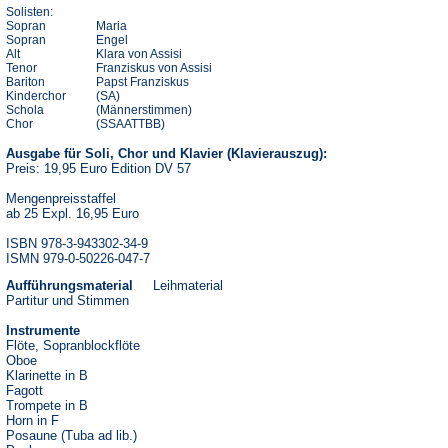
Solisten:
Sopran
Maria
Sopran
Engel
Alt
Klara von Assisi
Tenor
Franziskus von Assisi
Bariton
Papst Franziskus
Kinderchor
(SA)
Schola
(Männerstimmen)
Chor
(SSAATTBB)
Ausgabe für Soli, Chor und Klavier (Klavierauszug):
Preis: 19,95 Euro Edition DV 57
Mengenpreisstaffel
ab 25 Expl. 16,95 Euro
ISBN 978-3-943302-34-9
ISMN 979-0-50226-047-7
Aufführungsmaterial
Leihmaterial
Partitur und Stimmen
Instrumente
Flöte, Sopranblockflöte
Oboe
Klarinette in B
Fagott
Trompete in B
Horn in F
Posaune (Tuba ad lib.)