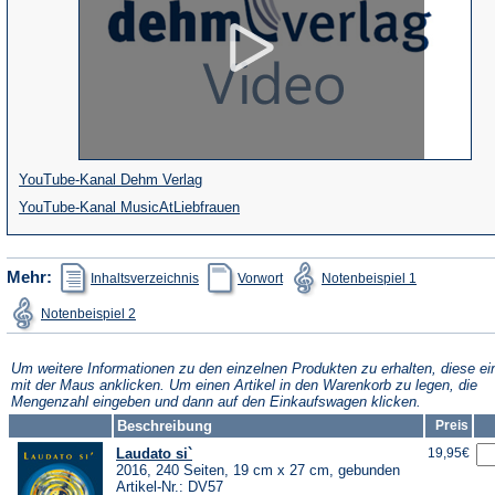
(Öffnet
YouTube-Kanal Dehm Verlag
in
(Öffnet
YouTube-Kanal MusicAtLiebfrauen
einem
in
neuen
einem
(Öffnet
(Öffnet
(Öffnet
Mehr:
Inhaltsverzeichnis
Vorwort
Notenbeispiel 1
in
in
in
Tab)
neuen
einem
einem
einem
(Öffnet
Notenbeispiel 2
neuen
neuen
neuen
Tab)
in
Tab)
Tab)
Tab)
einem
neuen
Tab)
Um weitere Informationen zu den einzelnen Produkten zu erhalten, diese ei
mit der Maus anklicken. Um einen Artikel in den Warenkorb zu legen, die
Mengenzahl eingeben und dann auf den Einkaufswagen klicken.
Beschreibung
Preis
Laudato si`
19,95€
2016, 240 Seiten, 19 cm x 27 cm, gebunden
Artikel-Nr.: DV57