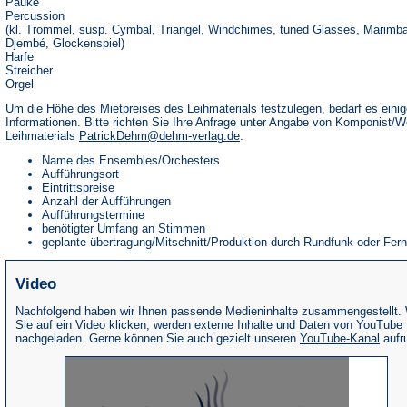
Pauke
Percussion
(kl. Trommel, susp. Cymbal, Triangel, Windchimes, tuned Glasses, Marimba
Djembé, Glockenspiel)
Harfe
Streicher
Orgel
Um die Höhe des Mietpreises des Leihmaterials festzulegen, bedarf es einig
Informationen. Bitte richten Sie Ihre Anfrage unter Angabe von Komponist/
Leihmaterials
PatrickDehm@dehm-verlag.de
.
Name des Ensembles/Orchesters
Aufführungsort
Eintrittspreise
Anzahl der Aufführungen
Aufführungstermine
benötigter Umfang an Stimmen
geplante übertragung/Mitschnitt/Produktion durch Rundfunk oder Fer
Video
Nachfolgend haben wir Ihnen passende Medieninhalte zusammengestellt.
Sie auf ein Video klicken, werden externe Inhalte und Daten von YouTube
(Öffne
nachgeladen. Gerne können Sie auch gezielt unseren
YouTube-Kanal
aufr
in
eine
neue
Tab)