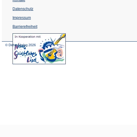
Datenschutz
Impressum
Barrierefreiheit
(Öffnet
in
einem
© Dehm Verlag
2026
neuen
Tab)