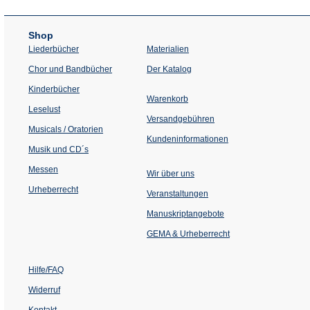
Shop
Liederbücher
Materialien
(Öffnet
Chor und Bandbücher
Der Katalog
in
einem
Kinderbücher
neuen
Warenkorb
Tab)
Leselust
Versandgebühren
Musicals / Oratorien
Kundeninformationen
Musik und CD´s
Messen
Wir über uns
Urheberrecht
(Öffnet
Veranstaltungen
in
einem
Manuskriptangebote
neuen
Tab)
GEMA & Urheberrecht
Hilfe/FAQ
Widerruf
Kontakt