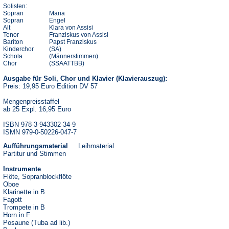
Solisten:
Sopran
Maria
Sopran
Engel
Alt
Klara von Assisi
Tenor
Franziskus von Assisi
Bariton
Papst Franziskus
Kinderchor
(SA)
Schola
(Männerstimmen)
Chor
(SSAATTBB)
Ausgabe für Soli, Chor und Klavier (Klavierauszug):
Preis: 19,95 Euro Edition DV 57
Mengenpreisstaffel
ab 25 Expl. 16,95 Euro
ISBN 978-3-943302-34-9
ISMN 979-0-50226-047-7
Aufführungsmaterial
Leihmaterial
Partitur und Stimmen
Instrumente
Flöte, Sopranblockflöte
Oboe
Klarinette in B
Fagott
Trompete in B
Horn in F
Posaune (Tuba ad lib.)