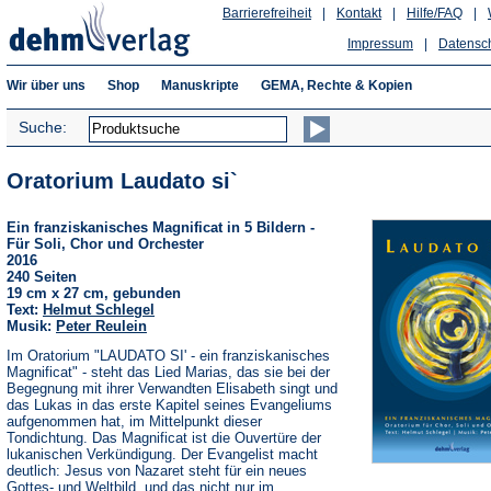
Barrierefreiheit
|
Kontakt
|
Hilfe/FAQ
|
Impressum
|
Datensc
Wir über uns
Shop
Manuskripte
GEMA, Rechte & Kopien
Suche:
Oratorium Laudato si`
Ein franziskanisches Magnificat in 5 Bildern -
Für Soli, Chor und Orchester
2016
240 Seiten
19 cm x 27 cm, gebunden
Text:
Helmut Schlegel
Musik:
Peter Reulein
Im Oratorium "LAUDATO SI' - ein franziskanisches
Magnificat" - steht das Lied Marias, das sie bei der
Begegnung mit ihrer Verwandten Elisabeth singt und
das Lukas in das erste Kapitel seines Evangeliums
aufgenommen hat, im Mittelpunkt dieser
Tondichtung. Das Magnificat ist die Ouvertüre der
lukanischen Verkündigung. Der Evangelist macht
deutlich: Jesus von Nazaret steht für ein neues
Gottes- und Weltbild, und das nicht nur im