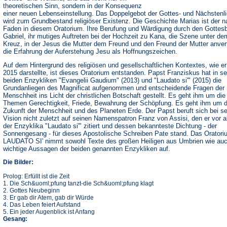
theoretischen Sinn, sondern in der Konsequenz
einer neuen Lebenseinstellung. Das Doppelgebot der Gottes- und Nächstenl
wird zum Grundbestand religiöser Existenz. Die Geschichte Marias ist der na
Faden in diesem Oratorium. Ihre Berufung und Wärdigung durch den Gottes
Gabriel, ihr mutiges Auftreten bei der Hochzeit zu Kana, die Szene unter de
Kreuz, in der Jesus die Mutter dem Freund und den Freund der Mutter anvert
die Erfahrung der Auferstehung Jesu als Hoffnungszeichen.
Auf dem Hintergrund des religiösen und gesellschaftlichen Kontextes, wie er
2015 darstellte, ist dieses Oratorium entstanden. Papst Franziskus hat in s
beiden Enzykliken "Evangelii Gaudium" (2013) und "Laudato si'" (2015) die
Grundanliegen des Magnificat aufgenommen und entscheidende Fragen der
Menschheit ins Licht der christlichen Botschaft gestellt. Es geht ihm um di
Themen Gerechtigkeit, Friede, Bewahrung der Schöpfung. Es geht ihm um d
Zukunft der Menschheit und des Planeten Erde. Der Papst beruft sich bei se
Vision nicht zuletzt auf seinen Namenspatron Franz von Assisi, den er vor a
der Enzyklika "Laudato si'" zitiert und dessen bekannteste Dichtung - der
Sonnengesang - für dieses Apostolische Schreiben Pate stand. Das Oratori
LAUDATO SI' nimmt sowohl Texte des großen Heiligen aus Umbrien wie au
wichtige Aussagen der beiden genannten Enzykliken auf.
Die Bilder:
Prolog: Erfüllt ist die Zeit
1. Die Sch&uoml;pfung tanzt-die Sch&uoml;pfung klagt
2. Gottes Neubeginn
3. Er gab dir Atem, gab dir Würde
4. Das Leben feiert Aufstand
5. Ein jeder Augenblick ist Anfang
Gesang: