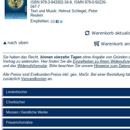
ISBN 978-3-943302-34-9, ISMN 979-0-50226-
047-7
Text und Musik: Helmut Schlegel, Peter
Reulein
Empfehlen:
Sie haben das Recht,
binnen vierzehn Tagen
ohne Angabe von Gründen d
Vertrag zu widerrufen. Hier finden Sie die
Einzelheiten zu Ihrem Widerrufsre
(Öffnet
und das
Widerrufsformular
. Bitte beachten Sie unsere
Hinweise zum Daten
in
einem
Alle Preise sind Endkunden-Preise inkl. ges. MwSt. Bei einer Bestellung fal
neuen
(Öffnet
zusätzlich
Versandkosten
an.
Tab)
in
einem
neuen
Liederbücher
Tab)
Chorbücher
Messen / Geistliche Werke
Frauenchorsätze