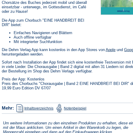
Chorsätze des Buches jederzeit mobil und überall
einsetzbar - unterwegs, im Gottesdienst, im Café
oder zu Hause!
Die App zum Chorbuch "EINE HANDBREIT BEI
DIR" bietet:
Einfaches Navigieren und Blättern
Auch offline verfügbar
Mit integrierter Suchfunktion
(Öffnet
Die Dehm Verlag App kann kostenlos in den App Stores von
Apple
und
Goog
in
heruntergeladen werden.
einem
neuen
Sofort nach Installation der App findet sich eine kostenfreie Testversion mit 
Tab)
in viele Lieder. Die Chorausgabe | Band 2 digital mit allen 31 Liedern ist dire
der Bestellung im Shop des Dehm Verlags verfügbar.
Preis der App: Kostenlos
Preis des Chorbuchs "Chorausgabe | Band 2 EINE HANDBREIT BEI DIR" dig
19,99 Euro Edition DV 67/07
(Öffnet
(Öffnet
Mehr:
Inhaltsverzeichnis
Notenbeispiel
in
in
einem
einem
neuen
neuen
Tab)
Tab)
Um weitere Informationen zu den einzelnen Produkten zu erhalten, diese ei
mit der Maus anklicken. Um einen Artikel in den Warenkorb zu legen, die
Mengenzahl eingeben und dann auf den Einkaufswagen klicken.