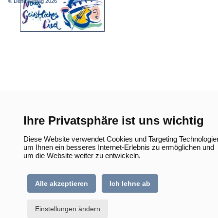
© Dehm Verlag
2026
neuen
Tab)
Ihre Privatsphäre ist uns wichtig
Diese Website verwendet Cookies und Targeting Technologie
um Ihnen ein besseres Internet-Erlebnis zu ermöglichen und
um die Website weiter zu entwickeln.
Alle akzeptieren
Ich lehne ab
Einstellungen ändern