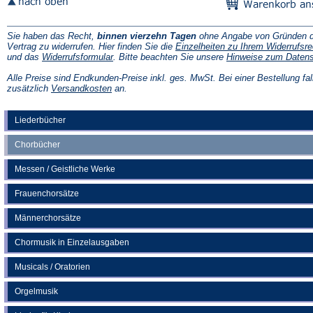
Sie haben das Recht,
binnen vierzehn Tagen
ohne Angabe von Gründen d
Vertrag zu widerrufen. Hier finden Sie die
Einzelheiten zu Ihrem Widerrufsre
(Öffnet
und das
Widerrufsformular
. Bitte beachten Sie unsere
Hinweise zum Daten
in
einem
Alle Preise sind Endkunden-Preise inkl. ges. MwSt. Bei einer Bestellung fal
neuen
(Öffnet
zusätzlich
Versandkosten
an.
Tab)
in
einem
neuen
Liederbücher
Tab)
Chorbücher
Messen / Geistliche Werke
Frauenchorsätze
Männerchorsätze
Chormusik in Einzelausgaben
Musicals / Oratorien
Orgelmusik