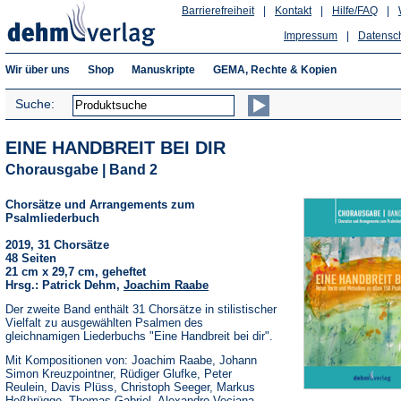
Barrierefreiheit
|
Kontakt
|
Hilfe/FAQ
|
Impressum
|
Datensc
Wir über uns
Shop
Manuskripte
GEMA, Rechte & Kopien
Suche:
EINE HANDBREIT BEI DIR
Chorausgabe | Band 2
Chorsätze und Arrangements zum
Psalmliederbuch
2019, 31 Chorsätze
48 Seiten
21 cm x 29,7 cm, geheftet
Hrsg.: Patrick Dehm,
Joachim Raabe
Der zweite Band enthält 31 Chorsätze in stilistischer
Vielfalt zu ausgewählten Psalmen des
gleichnamigen Liederbuchs "Eine Handbreit bei dir".
Mit Kompositionen von: Joachim Raabe, Johann
Simon Kreuzpointner, Rüdiger Glufke, Peter
Reulein, Davis Plüss, Christoph Seeger, Markus
Heßbrügge, Thomas Gabriel, Alexandro Veciana,