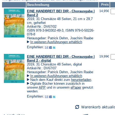
Beschreibung
Preis
EINE HANDBREIT BEI DIR - Chorausgabe |
14,95€
Band 2
2019, 31 Chorsätze 48 Seiten, 21 cm x 29,7
cm, geheftet
Artikel-Nr.: DV67/02
ISBN 978-3-943302-49-3, ISMN 979-0-50226-
078-8
Herausgeber: Patrick Dehm, Joachim Raabe
In weiteren Ausführungen erhältlich
Empfehlen:
EINE HANDBREIT BEI DIR - Chorausgabe |
19,99€
Band 2 - digital
2019, 31 Chorsätze 48 Seiten, digital
Artikel-Nr.: DV67/07
Herausgeber: Patrick Dehm, Joachim Raabe
In weiteren Ausführungen erhältlich
(Öffnet
Nach dem Kauf direkt zum
herunterladen
.
in
Digitale Bücher können zusätzlich in
einem
(Öffnet
(Öffnet
unserer
APP
und in unserem
ePaper
genutzt
neuen
in
in
werden.
Tab)
einem
einem
Empfehlen:
neuen
neuen
Tab)
Tab)