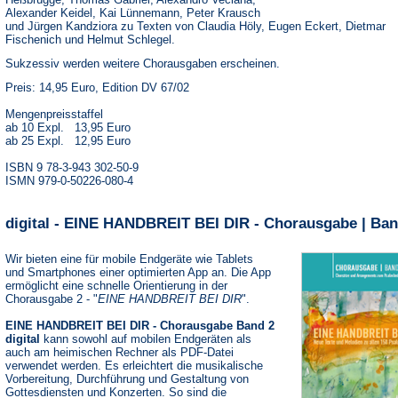
Alexander Keidel, Kai Lünnemann, Peter Krausch
und Jürgen Kandziora zu Texten von Claudia Höly, Eugen Eckert, Dietmar
Fischenich und Helmut Schlegel.
Sukzessiv werden weitere Chorausgaben erscheinen.
Preis: 14,95 Euro, Edition DV 67/02
Mengenpreisstaffel
ab 10 Expl. 13,95 Euro
ab 25 Expl. 12,95 Euro
ISBN 9 78-3-943 302-50-9
ISMN 979-0-50226-080-4
digital - EINE HANDBREIT BEI DIR - Chorausgabe | Ban
Wir bieten eine für mobile Endgeräte wie Tablets
und Smartphones einer optimierten App an. Die App
ermöglicht eine schnelle Orientierung in der
Chorausgabe 2 - "
EINE HANDBREIT BEI DIR
".
EINE HANDBREIT BEI DIR - Chorausgabe Band 2
digital
kann sowohl auf mobilen Endgeräten als
auch am heimischen Rechner als PDF-Datei
verwendet werden. Es erleichtert die musikalische
Vorbereitung, Durchführung und Gestaltung von
Gottesdiensten und Konzerten. So sind die