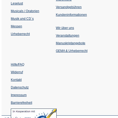
Tab)
Leselust
Versandgebühren
Musicals / Oratorien
Kundeninformationen
Musik und CD´s
Messen
Wir über uns
Urheberrecht
(Öffnet
Veranstaltungen
in
einem
Manuskriptangebote
neuen
Tab)
GEMA & Urheberrecht
Hilfe/FAQ
Widerruf
Kontakt
Datenschutz
Impressum
Barrierefreiheit
(Öffnet
in
einem