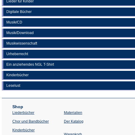
Lieder für Kinder
Digitale Bücher
Musik/CD
Musik/Download
Musikwissenschaft
Urheberrecht
Ein anziehendes NGL T-Shirt
Kinderbücher
Leselust
Shop
Liederbücher
Materialien
(Öffnet
Chor und Bandbücher
Der Katalog
in
einem
Kinderbücher
neuen
Warenkorb