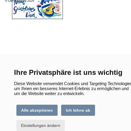
© Dehm Verlag
2026
neuen
Tab)
Ihre Privatsphäre ist uns wichtig
Diese Website verwendet Cookies und Targeting Technologie
um Ihnen ein besseres Internet-Erlebnis zu ermöglichen und
um die Website weiter zu entwickeln.
Alle akzeptieren
Ich lehne ab
Einstellungen ändern