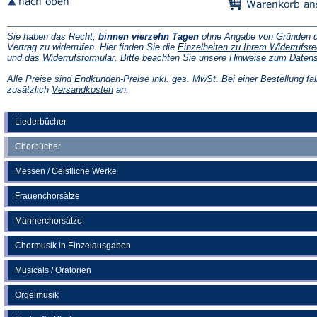
Sie haben das Recht,
binnen vierzehn Tagen
ohne Angabe von Gründen d
Vertrag zu widerrufen. Hier finden Sie die
Einzelheiten zu Ihrem Widerrufsre
(Öffnet
und das
Widerrufsformular
. Bitte beachten Sie unsere
Hinweise zum Daten
in
einem
Alle Preise sind Endkunden-Preise inkl. ges. MwSt. Bei einer Bestellung fal
neuen
(Öffnet
zusätzlich
Versandkosten
an.
Tab)
in
einem
neuen
Liederbücher
Tab)
Chorbücher
Messen / Geistliche Werke
Frauenchorsätze
Männerchorsätze
Chormusik in Einzelausgaben
Musicals / Oratorien
Orgelmusik