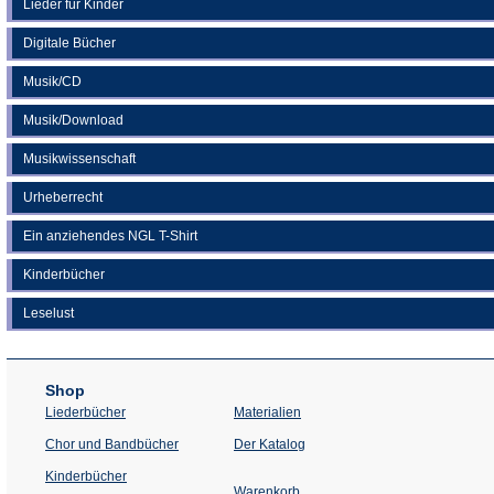
Lieder für Kinder
Digitale Bücher
Musik/CD
Musik/Download
Musikwissenschaft
Urheberrecht
Ein anziehendes NGL T-Shirt
Kinderbücher
Leselust
Shop
Liederbücher
Materialien
(Öffnet
Chor und Bandbücher
Der Katalog
in
einem
Kinderbücher
neuen
Warenkorb