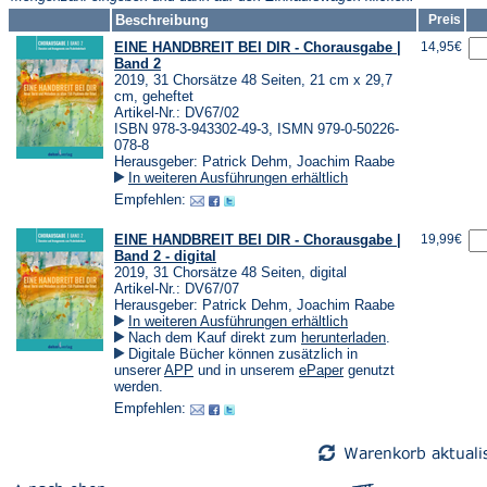
Beschreibung
Preis
EINE HANDBREIT BEI DIR - Chorausgabe |
14,95€
Band 2
2019, 31 Chorsätze 48 Seiten, 21 cm x 29,7
cm, geheftet
Artikel-Nr.: DV67/02
ISBN 978-3-943302-49-3, ISMN 979-0-50226-
078-8
Herausgeber: Patrick Dehm, Joachim Raabe
In weiteren Ausführungen erhältlich
Empfehlen:
EINE HANDBREIT BEI DIR - Chorausgabe |
19,99€
Band 2 - digital
2019, 31 Chorsätze 48 Seiten, digital
Artikel-Nr.: DV67/07
Herausgeber: Patrick Dehm, Joachim Raabe
In weiteren Ausführungen erhältlich
(Öffnet
Nach dem Kauf direkt zum
herunterladen
.
in
Digitale Bücher können zusätzlich in
einem
(Öffnet
(Öffnet
unserer
APP
und in unserem
ePaper
genutzt
neuen
in
in
werden.
Tab)
einem
einem
Empfehlen:
neuen
neuen
Tab)
Tab)