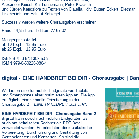
Alexander Keidel, Kai Lünnemann, Peter Krausch
und Jürgen Kandziora zu Texten von Claudia Höly, Eugen Eckert, Dietmar
Fischenich und Helmut Schlegel.
Sukzessiv werden weitere Chorausgaben erscheinen.
Preis: 14,95 Euro, Edition DV 67/02
Mengenpreisstaffel
ab 10 Expl. 13,95 Euro
ab 25 Expl. 12,95 Euro
ISBN 9 78-3-943 302-50-9
ISMN 979-0-50226-080-4
digital - EINE HANDBREIT BEI DIR - Chorausgabe | Ban
Wir bieten eine für mobile Endgeräte wie Tablets
und Smartphones einer optimierten App an. Die App
ermöglicht eine schnelle Orientierung in der
Chorausgabe 2 - "
EINE HANDBREIT BEI DIR
".
EINE HANDBREIT BEI DIR - Chorausgabe Band 2
digital
kann sowohl auf mobilen Endgeräten als
auch am heimischen Rechner als PDF-Datei
verwendet werden. Es erleichtert die musikalische
Vorbereitung, Durchführung und Gestaltung von
Gottesdiensten und Konzerten. So sind die