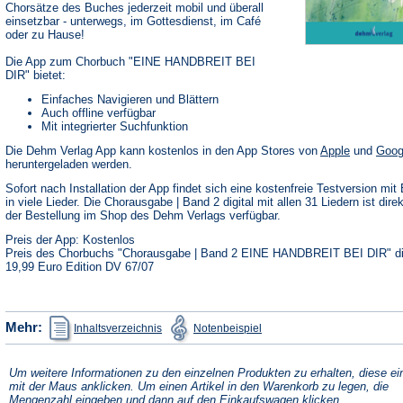
Chorsätze des Buches jederzeit mobil und überall
einsetzbar - unterwegs, im Gottesdienst, im Café
oder zu Hause!
Die App zum Chorbuch "EINE HANDBREIT BEI
DIR" bietet:
Einfaches Navigieren und Blättern
Auch offline verfügbar
Mit integrierter Suchfunktion
(Öffnet
Die Dehm Verlag App kann kostenlos in den App Stores von
Apple
und
Goog
in
heruntergeladen werden.
einem
neuen
Sofort nach Installation der App findet sich eine kostenfreie Testversion mit 
Tab)
in viele Lieder. Die Chorausgabe | Band 2 digital mit allen 31 Liedern ist dire
der Bestellung im Shop des Dehm Verlags verfügbar.
Preis der App: Kostenlos
Preis des Chorbuchs "Chorausgabe | Band 2 EINE HANDBREIT BEI DIR" dig
19,99 Euro Edition DV 67/07
(Öffnet
(Öffnet
Mehr:
Inhaltsverzeichnis
Notenbeispiel
in
in
einem
einem
neuen
neuen
Tab)
Tab)
Um weitere Informationen zu den einzelnen Produkten zu erhalten, diese ei
mit der Maus anklicken. Um einen Artikel in den Warenkorb zu legen, die
Mengenzahl eingeben und dann auf den Einkaufswagen klicken.