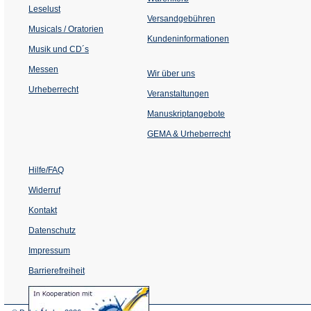
Tab)
Leselust
Versandgebühren
Musicals / Oratorien
Kundeninformationen
Musik und CD´s
Messen
Wir über uns
Urheberrecht
(Öffnet
Veranstaltungen
in
einem
Manuskriptangebote
neuen
Tab)
GEMA & Urheberrecht
Hilfe/FAQ
Widerruf
Kontakt
Datenschutz
Impressum
Barrierefreiheit
(Öffnet
in
einem