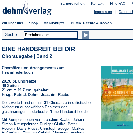
Barrierefreiheit
|
Kontakt
|
Hilfe/FAQ
|
Impressum
|
Datensc
Wir über uns
Shop
Manuskripte
GEMA, Rechte & Kopien
Suche:
EINE HANDBREIT BEI DIR
Chorausgabe | Band 2
Chorsätze und Arrangements zum
Psalmliederbuch
2019, 31 Chorsätze
48 Seiten
21 cm x 29,7 cm, geheftet
Hrsg.: Patrick Dehm,
Joachim Raabe
Der zweite Band enthält 31 Chorsätze in stilistischer
Vielfalt zu ausgewählten Psalmen des
gleichnamigen Liederbuchs "Eine Handbreit bei dir".
Mit Kompositionen von: Joachim Raabe, Johann
Simon Kreuzpointner, Rüdiger Glufke, Peter
Reulein, Davis Plüss, Christoph Seeger, Markus
Heßbrügge, Thomas Gabriel, Alexandro Veciana,