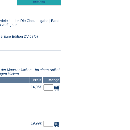
ffnet
inem
in viele Lieder. Die Chorausgabe | Band
euen
s verfügbar.
ab)
9 Euro Edition DV 67/07
 der Maus anklicken. Um einen Artikel
gen klicken.
Preis
Menge
14,95€
19,99€