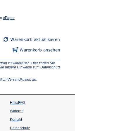
(Öffnet
em
ePaper
in
einem
neuen
Tab)
ag zu widerrufen. Hier finden Sie
 Sie unsere
Hinweise zum Datenschutz
(Öffnet
zlich
Versandkosten
an.
in
einem
neuen
Tab)
Hilfe/FAQ
Widerruf
Kontakt
Datenschutz