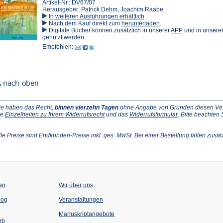
Artikel-Nr.: DV67/07
Herausgeber: Patrick Dehm, Joachim Raabe
In weiteren Ausführungen erhältlich
(Öffnet
Nach dem Kauf direkt zum
herunterladen
.
in
(Öffnet
Digitale Bücher können zusätzlich in unserer
APP
und in unser
einem
in
genutzt werden.
neuen
einem
Empfehlen:
Tab)
neuen
Tab)
ie haben das Recht,
binnen vierzehn Tagen
ohne Angabe von Gründen diesen Vertr
(Öffnet
(Öffnet
ie
Einzelheiten zu Ihrem Widerrufsrecht
und das
Widerrufsformular
. Bitte beachten
ffnet
in
in
einem
einem
inem
neuen
neuen
lle Preise sind Endkunden-Preise inkl. ges. MwSt. Bei einer Bestellung fallen zusät
euen
Tab)
Tab)
ab)
en
Wir über uns
(Öffnet
(Öffnet
log
Veranstaltungen
in
in
einem
einem
Manuskriptangebote
neuen
neuen
rb