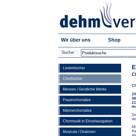
Wir über uns
Shop
Suche:
E
Liederbücher
C
Chorbücher
Ch
Messen / Geistliche Werke
20
48
Frauenchorsätze
21
Hr
Männerchorsätze
De
de
Chormusik in Einzelausgaben
Mi
Pe
Musicals / Oratorien
Al