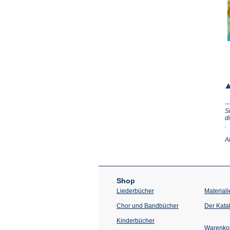
S
d
(Ö
.
in
e
A
n
T
Shop
Liederbücher
Materiali
Chor und Bandbücher
Der Kata
Kinderbücher
Warenko