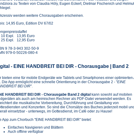
ndziora zu Texten von Claudia Höly, Eugen Eckert, Dietmar Fischenich und Helmu
hlegel.
kzessiv werden weitere Chorausgaben erscheinen.
eis: 14,95 Euro, Edition DV 67/02
ngenpreisstaffel
 10 Expl. 13,95 Euro
 25 Expl. 12,95 Euro
BN 9 78-3-943 302-50-9
MN 979-0-50226-080-4
igital - EINE HANDBREIT BEI DIR - Chorausgabe | Band 2
r bieten eine für mobile Endgeräte wie Tablets und Smartphones einer optimierten
. Die App ermöglicht eine schnelle Orientierung in der Chorausgabe 2 - "
EINE
NDBREIT BEI DIR
".
NE HANDBREIT BEI DIR - Chorausgabe Band 2 digital
kann sowohl auf mobilen
dgeräten als auch am heimischen Rechner als PDF-Datei verwendet werden. Es
leichtert die musikalische Vorbereitung, Durchführung und Gestaltung von
ttesdiensten und Konzerten. So sind die Chorsätze des Buches jederzeit mobil un
erall einsetzbar - unterwegs, im Gottesdienst, im Café oder zu Hause!
e App zum Chorbuch "EINE HANDBREIT BEI DIR" bietet:
Einfaches Navigieren und Blättern
Auch offline verfügbar