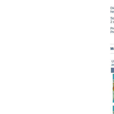
Di
he
So
2 
Pr
Pr
M
U
i