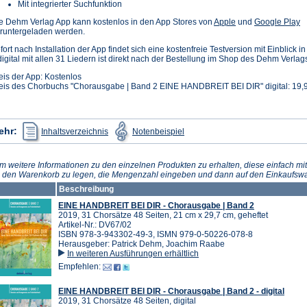
Mit integrierter Suchfunktion
(Öffnet
(Ö
e Dehm Verlag App kann kostenlos in den App Stores von
Apple
und
Google Play
in
in
runtergeladen werden.
einem
e
fort nach Installation der App findet sich eine kostenfreie Testversion mit Einblick 
neuen
n
digital mit allen 31 Liedern ist direkt nach der Bestellung im Shop des Dehm Verlag
Tab)
T
eis der App: Kostenlos
eis des Chorbuchs "Chorausgabe | Band 2 EINE HANDBREIT BEI DIR" digital: 19,9
(Öffnet
(Öffnet
ehr:
Inhaltsverzeichnis
Notenbeispiel
in
in
einem
einem
neuen
neuen
Tab)
Tab)
m weitere Informationen zu den einzelnen Produkten zu erhalten, diese einfach mit
n den Warenkorb zu legen, die Mengenzahl eingeben und dann auf den Einkaufswa
Beschreibung
EINE HANDBREIT BEI DIR - Chorausgabe | Band 2
2019, 31 Chorsätze 48 Seiten, 21 cm x 29,7 cm, geheftet
Artikel-Nr.: DV67/02
ISBN 978-3-943302-49-3, ISMN 979-0-50226-078-8
Herausgeber: Patrick Dehm, Joachim Raabe
In weiteren Ausführungen erhältlich
Empfehlen:
EINE HANDBREIT BEI DIR - Chorausgabe | Band 2 - digital
2019, 31 Chorsätze 48 Seiten, digital