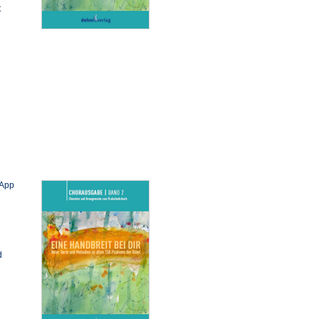
t
 App
d