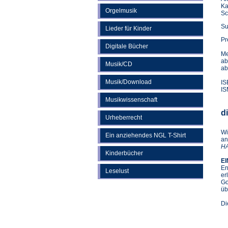
Ka
Orgelmusik
Sc
Su
Lieder für Kinder
Pr
Digitale Bücher
Me
ab
Musik/CD
ab
Musik/Download
IS
IS
Musikwissenschaft
d
Urheberrecht
Wi
Ein anziehendes NGL T-Shirt
an
HA
Kinderbücher
EI
En
Leselust
er
Go
üb
Di