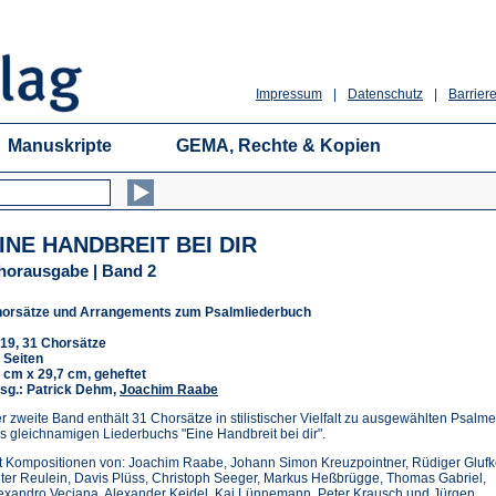
Impressum
|
Datenschutz
|
Barriere
Manuskripte
GEMA, Rechte & Kopien
INE HANDBREIT BEI DIR
horausgabe | Band 2
orsätze und Arrangements zum Psalmliederbuch
19, 31 Chorsätze
 Seiten
 cm x 29,7 cm, geheftet
sg.: Patrick Dehm,
Joachim Raabe
r zweite Band enthält 31 Chorsätze in stilistischer Vielfalt zu ausgewählten Psalm
s gleichnamigen Liederbuchs "Eine Handbreit bei dir".
t Kompositionen von: Joachim Raabe, Johann Simon Kreuzpointner, Rüdiger Glufk
ter Reulein, Davis Plüss, Christoph Seeger, Markus Heßbrügge, Thomas Gabriel,
exandro Veciana, Alexander Keidel, Kai Lünnemann, Peter Krausch und Jürgen