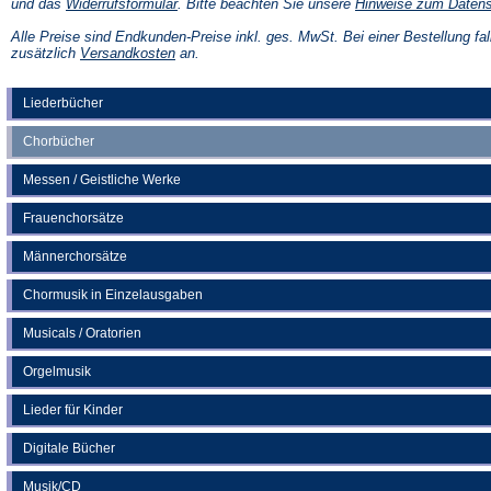
(Öffnet
und das
Widerrufsformular
. Bitte beachten Sie unsere
Hinweise zum Daten
in
einem
Alle Preise sind Endkunden-Preise inkl. ges. MwSt. Bei einer Bestellung fal
neuen
(Öffnet
zusätzlich
Versandkosten
an.
Tab)
in
einem
neuen
Liederbücher
Tab)
Chorbücher
Messen / Geistliche Werke
Frauenchorsätze
Männerchorsätze
Chormusik in Einzelausgaben
Musicals / Oratorien
Orgelmusik
Lieder für Kinder
Digitale Bücher
Musik/CD