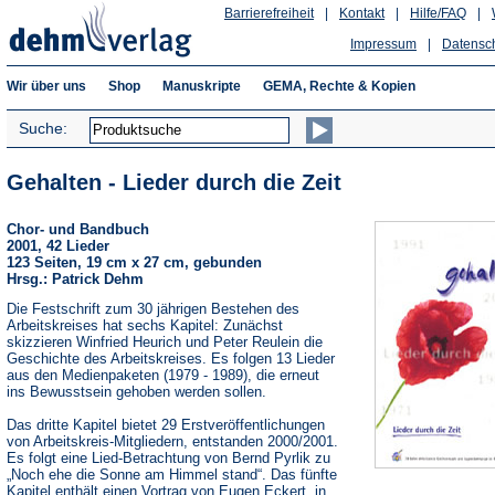
Barrierefreiheit
|
Kontakt
|
Hilfe/FAQ
|
Impressum
|
Datensc
Wir über uns
Shop
Manuskripte
GEMA, Rechte & Kopien
Suche:
Gehalten - Lieder durch die Zeit
Chor- und Bandbuch
2001, 42 Lieder
123 Seiten, 19 cm x 27 cm, gebunden
Hrsg.: Patrick Dehm
Die Festschrift zum 30 jährigen Bestehen des
Arbeitskreises hat sechs Kapitel: Zunächst
skizzieren Winfried Heurich und Peter Reulein die
Geschichte des Arbeitskreises. Es folgen 13 Lieder
aus den Medienpaketen (1979 - 1989), die erneut
ins Bewusstsein gehoben werden sollen.
Das dritte Kapitel bietet 29 Erstveröffentlichungen
von Arbeitskreis-Mitgliedern, entstanden 2000/2001.
Es folgt eine Lied-Betrachtung von Bernd Pyrlik zu
„Noch ehe die Sonne am Himmel stand“. Das fünfte
Kapitel enthält einen Vortrag von Eugen Eckert, in