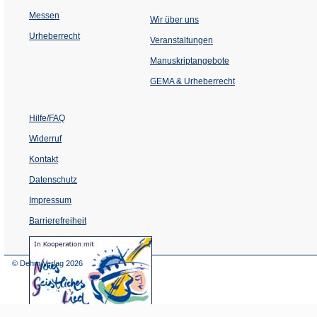
Messen
Wir über uns
Urheberrecht
(Öffnet
Veranstaltungen
in
einem
Manuskriptangebote
neuen
Tab)
GEMA & Urheberrecht
Hilfe/FAQ
Widerruf
Kontakt
Datenschutz
Impressum
Barrierefreiheit
(Öffnet
in
einem
© Dehm Verlag
2026
neuen
Tab)