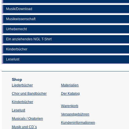
Musik/Download
Musikwissenschaft
Urheberrecht
Ein anziehendes NGL T-Shirt
Kinderbücher
Leselust
Shop
Liederbücher
Materialien
(Öffnet
Chor und Bandbücher
Der Katalog
in
einem
Kinderbücher
neuen
Warenkorb
Tab)
Leselust
Versandgebühren
Musicals / Oratorien
Kundeninformationen
Musik und CD´s